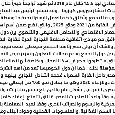
يات انتشار فيروس كورونا , وقد تسلم الرئيس عبد الفتا
دورية للتجمع وأطلق خطة العمل الإستراتيجية متوسطة
التي تمتد في الفترة من 2021 وحتي 2025 , والتي تضع ضمن
دماج الاقتصادي والتكامل الاقليمي والتنموي بين دول 
ق مع مبادئ اتفاقية منظمة التجارة الحرة للقارة الاف
 ولاشك أن تولي مصر رئاسة التجمع سيعطي دفعة قوية 
بين دول التجمع ودعم مجالات التعاون وتعزيز فرص النم
التي ستطرحها مصر في هذا المجال وبخاصة أنها تملك الخ
لمؤهلة لذلك , كما أن دول الكوميسا تعد من أهم الشرك
لمصر داخل القارة السمراء فحجم التبادل التجاري بينهم و
ثلاث مليارات دولار عام 2020 وهو ما يعادل نحو 0
 سوقاً واعداً للصادرات المصرية التي تتمتع بإعفاء كام
مركية والرسوم والضرائب الأخرى وفقاً لمبدأ المعاملة ب
السلع الغذائية ,والمنسوجات القطنية ومواد البناء وغير