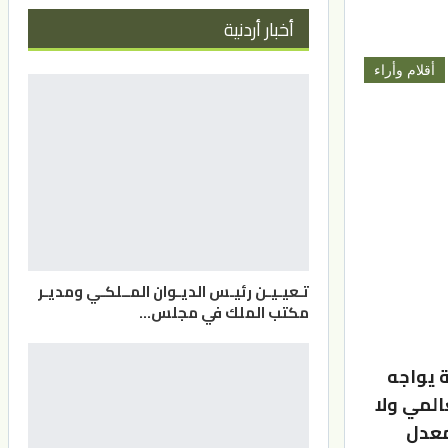
أخبار أردنية
أقلام وأراء
تـعيـيـن رئيـس الديـوان المــلكـي ومديـر
مكتب الملك في مجلس…
 يواجه
المي ولا
ددها 21 دولة بلغ معدل