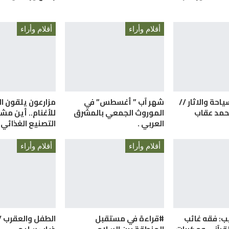
أقلام وأراء
أقلام وأراء
ياحة والاثار //
شهر آب ” أغسطس” في
مزارعون يلقون ال
حمد عقاب
الموروث الجمعي بالمشرق
للأغنام.. أين مش
العربي .
التصنيع الغذائي؟
أقلام وأراء
أقلام وأراء
ب: فقه غائب
#قراءة في مستقبل
الطفل والعقرب /