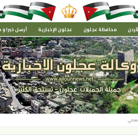
أردن
محافظة عجلون
عجلون الإخبارية
أرسل خبرا و م
سعدني