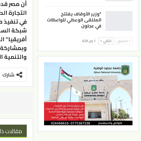
أن مصر قدم
*وزير الأوقاف يفتتح
الملتقى الوعظي للواعظات
في تنفيذ م
في عجلون
شبكة السكك
السابق
التالي
1 من 629
وبمشاركة ر
والتنمية ال
شارك
مقالات ذا