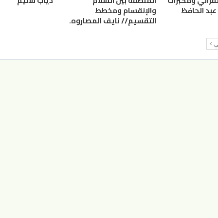
لقرآني ومكبرات
المنطقة بين السلام
ذياب سليم
عبد الحافظ
والإنقسام ومخطط
التقسيم// نايف المصاروه.
لي