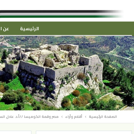
الرئيسية
عن ال
الصفحة الرئيسية
أقلام وأراء
مصر وقمة الكوميسا //أ.د. عادل ال