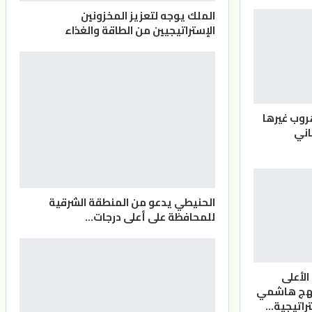
الملك يوجه لتعزيز المخزونين
الإستراتيجيين من الطاقة والغذاء
روب غيرها
اني
الحنيطي يدعو من المنطقة الشرقية
للمحافظة على أعلى درجات…
الأعلى
نهج هاشمي
راتيجية…