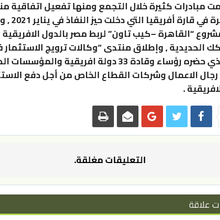
ت مبادرات كثيرة خلال التجمع ومنها تفعيل اتفاقية م
التجارة الحرة في قارة
شروع “القاهرة –كيب تاون” لربط مصر بالدول الافريقية 
 الحديدية , وإطلاق منتدى “وكالات ترويج الاستثمار 
أفريقيا” الذي حضره رؤساء وقادة 33 دولة افريقية والمؤسسا
جال الاعمال وشركات القطاع الخاص من أجل دفع الاستث
افريقية .
التعليقات مغلقة.
ت علاقة