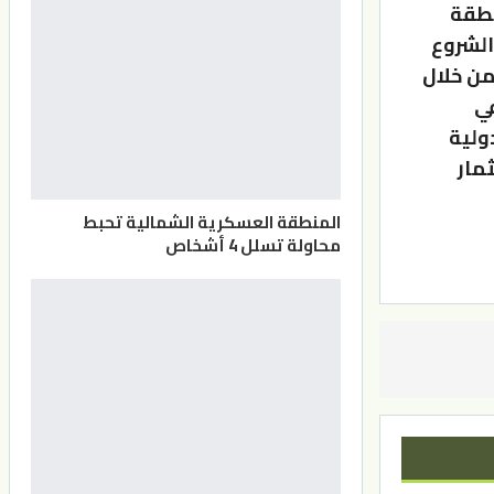
نطقة
 أفريقيا التي دخلت حيز النفاذ في يناير 2021 , والشروع
من خلال
في
ت الدولية
مار
المنطقة العسكرية الشمالية تحبط
محاولة تسلل 4 أشخاص