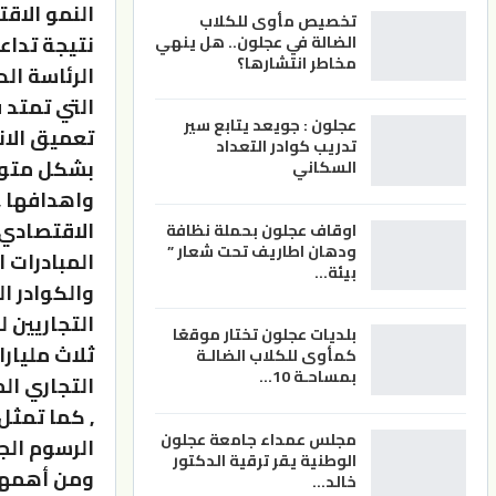
تخصيص مأوى للكلاب
نتيجة تداع
الضالة في عجلون.. هل ينهي
مخاطر انتشارها؟
الرئاسة ال
عجلون : جويعد يتابع سير
تعميق الان
تدريب كوادر التعداد
بشكل متواف
السكاني
واهدافها ,
الاقتصادي 
اوقاف عجلون بحملة نظافة
ودهان اطاريف تحت شعار ”
المبادرات 
بيئة…
والكوادر ا
التجاريين 
بلديات عجلون تختار موقعًا
كمأوى للكلاب الضالـة
بمساحـة 10…
, كما تمثل
مجلس عمداء جامعة عجلون
الرسوم الج
الوطنية يقر ترقية الدكتور
ومن أهمها 
خالد…