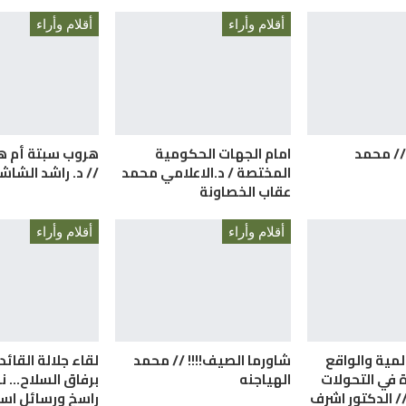
أقلام وأراء
أقلام وأراء
 // محمد
امام الجهات الحكومية
هروب سبتة أم ه
المختصة / د.الاعلامي محمد
// د. راشد الشاش
عقاب الخصاونة
أقلام وأراء
أقلام وأراء
لمية والواقع
شاورما الصيف!!!! // محمد
لقاء جلالة القائد 
ة في التحولات
الهياجنه
برفاق السلاح… 
/ الدكتور اشرف
راسخ ورسائل است