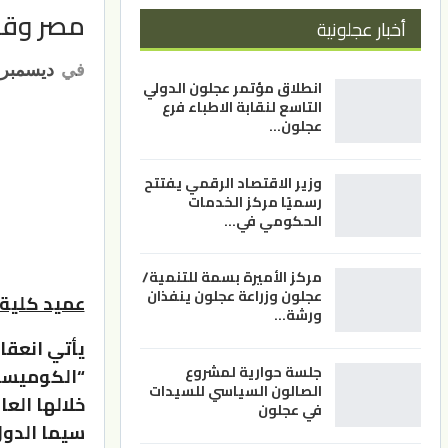
مصر وقم
أخبار عجلونية
في
ديسمبر 27, 021
انطلاق مؤتمر عجلون الدولي
التاسع لنقابة الاطباء فرع
عجلون…
وزير الاقتصاد الرقمي يفتتح
رسميًا مركز الخدمات
الحكومي في…
مركز الأميرة بسمة للتنمية/
عجلون وزراعة عجلون ينفذان
عميد كلية 
ورشة…
يأتي انعقا
جلسة حوارية لمشروع
“الكوميسا”
الصالون السياسي للسيدات
خلالها العا
في عجلون