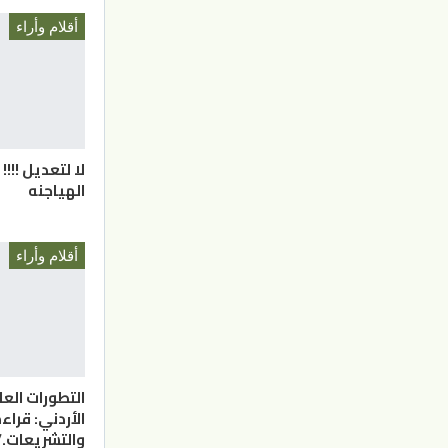
أقلام وأراء
لا لتعديل !!!!
الهياجنه
أقلام وأراء
التطورات العا
الأردني: قراء
والتشريعات./