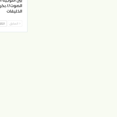
بين التوجيه ا
الصوت// بكر 
الخليفات
السابق
التا