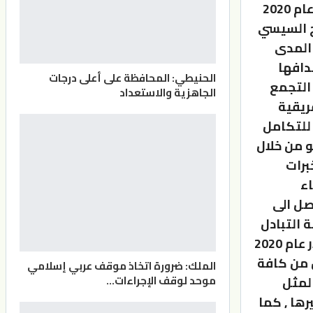
النمو الاقتصادي لها 5,6% خلال عام 2019 ثم شهد تراجعاً كبيراً خلال عام 2020
ح السيسي
 المدى
 أهم أهدافها
الحنيطي: المحافظة على أعلى درجات
التجمع
الجاهزية والاستعداد
ريقية
للتكامل
و من خلال
برات
اء
صل الى
6% من إجمالي قيمة التبادل
التجاري المصري الافريقي بشكل عام والذي بلغ خمس مليارات دولار عام 2020
ل من كافة
الملك: ضرورة اتخاذ موقف عربي إسلامي
موحد لوقف الإجراءات…
المثل
ها , كما