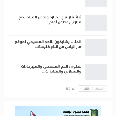
ثنائية ارتفاع الحرارة ونقص المياه تضع
مزارعي عجلون أمام…
المئات يشاركون بالحج المسيحي لموقع
مار الياس من اتباع كنيسة…
عجلون : الحج المسيحي والمهرحانات
والمعارض والمبادرات…
السابق
التالي
1 من 630