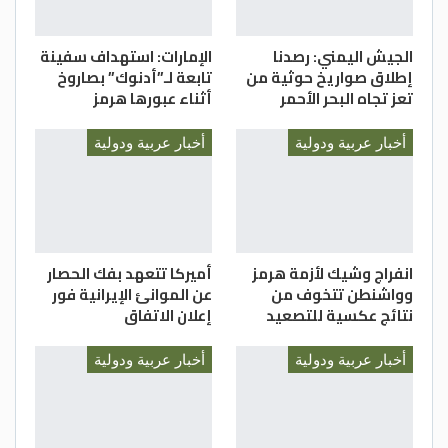
الجيش اليمني: رصدنا
الإمارات: استهداف سفينة
إطلاق صواريخ حوثية من
تابعة لـ”أدنوك” بصاروخ
تعز تجاه البحر الأحمر
أثناء عبورها هرمز
أخبار عربية ودولية
أخبار عربية ودولية
انفراج وشيك لأزمة هرمز
أميركا تتعهد بفك الحصار
وواشنطن تتخوف من
عن الموانئ الإيرانية فور
نتائج عكسية للتصعيد
إعلان الاتفاق
أخبار عربية ودولية
أخبار عربية ودولية