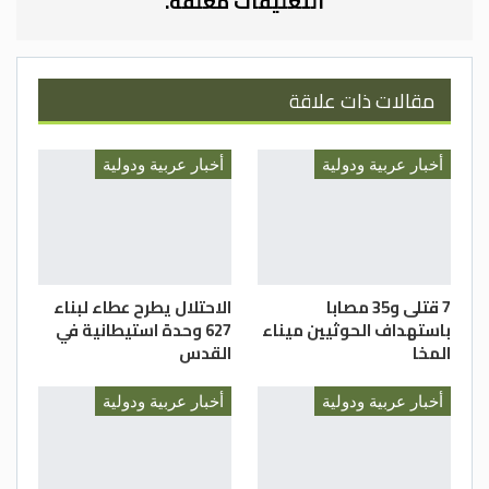
التعليقات مغلقة.
رجال الأمن لإصابات مختلفة نُقلوا على إثرها
للمستشفى لتلقي العلاج اللازم.
مقالات ذات علاقة
ورئاسة أمن الدولة إذ تعلن عن ذلك لتؤكد
مواصلتها بعزيمة وإصرار وحزم في التصدي لكل
من تسوّل له نفسه المساس بأمن هذه البلاد
أخبار عربية ودولية
أخبار عربية ودولية
واستقرارها وسلامة المواطنين والمقيمين
على أراضيها ولن يكون بمنأى عن قبضة رجال
الأمن بمشيئة الله لينال جزاءه الرادع. والله
الهادي إلى سواء السبيل.
7 قتلى و35 مصابا
الاحتلال يطرح عطاء لبناء
باستهداف الحوثيين ميناء
627 وحدة استيطانية في
وكالات
المخا
القدس
أخبار عربية ودولية
أخبار عربية ودولية