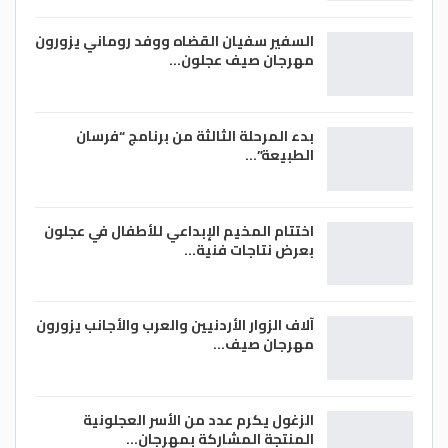
السفير سفيان القضاه ووفد روماني يزورون
مهرجان صيف عجلون…
بدء المرحلة الثالثة من برنامج “فرسان
الطبيعة”…
اختتام المخيم الإبداعي للأطفال في عجلون
بعرض نتاجات فنية…
آلاف الزوار الأردنيين والعرب والأجانب يزورون
مهرجان صيف…
الزغول يكرم عدد من الأسر العجلونية
المنتجة المشاركة بمهرجان…