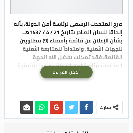
صرح المتحدث الرسمي لرئاسة أمن الدولة، بأنه
إلحاقاً للبيان الصادر بتاريخ 21 / 4 / 1437هـ،
بشأن الإعلان عن قائمة بأسماء (9) مطلوبين
للجهات الأمنية، وامتداداً للمتابعة الأمنية
القائمة، فقد تمكنت بفضل الله الجهة
المختصة برئاسة أمن الدولة عبر عملية أمنية
أكمل القراءة
من تعقب المطلوب رقم (4) من تلك القائمة /
عبدالله بن زايد عبدالرحمن البكري الشهري،
ورصد وجوده عند الساعة (10:00) مساء يوم
الأربعاء الموافق 12 / 1 / 1444هـ في حي
السامر بمحافظة جدة، وعند مباشرة إجراءات
شارك
قبضه بادر بتفجير نفسه بواسطة حزام ناسف
كان يرتديه، مما نتج عنه هلاكه وتعرض أحد
المقيمين من الجنسية الباكستانية وثلاثة من