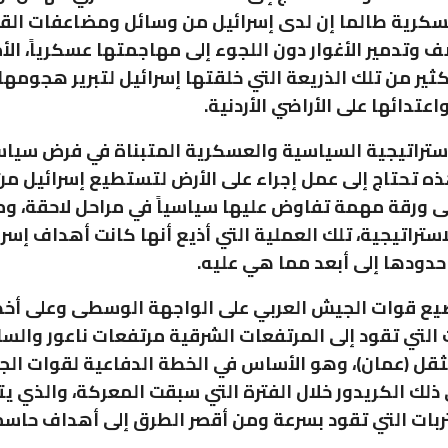
سكرية طالما إن لدى إسرائيل من وسائل ومضاعفات الق
وتدمير الأغوار دون اللجوء إلى مهاجمتها عسكرياً، الأم
كثير من تلك الذريعة التي خلقتها إسرائيل لتبرير هجومها
تدائها على الأراضي الأردنية.
استراتيجية السياسية والعسكرية المتبناة في فرض سياس
ذه تحتاج إلى عمل إجراء على الأرض لتستطيع إسرائيل من
 ورقة مهمة تفاوض عليها سياسياً في مراحل لاحقة، وم
استراتيجية، تلك العملية التي أذيع أنها كانت أهداف إسر
حدودها إلى أبعد مما هي عليه.
يع قوات الجيش العربي على الواجهة الوسطى وعلى أخط
 التي تقود إلى المرتفعات الشرقية مرتفعات ناعور والسلط
لثقل (عمان)، وهو الأساس في الخطة الدفاعية لقوات ال
 ذلك الكريدور خلال الفترة التي سبقت المعركة، والذي 
ربات التي تقود بسرعة ومن أقصر الطرق إلى أهداف حاس