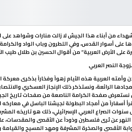
شهداء من أبناء هذا الجيش لا زالت منارات وشواهد على 
ا على أسوار القدس، وفي اللطرون وباب الواد والكرامة
ة على الأرض العربية” من أقوال الحسين بن طلال طيب الله
زوجة النصر العربي
 وأمته العربية هذه الأيام زهواً وفخاراً بذكرى معركة ا
مجادها الرائعة، ونستذكر ذلك الإنجاز العسكري والانتصار
حن نستعرض صفحة الكرامة الناصعة من صفحات تاريخ الج
رأ أسفاراً من أمجاد البطولة لجيشنا الباسل في معاركه ا
 سنوات الصراع العربي الإسرائيلي، ذلك هو تاريخه المش
النهر عن ثرى فلسطين وذوداً عن الأقصى والمقدسات، عل
بة الأقصى والصخرة المشرفة ومهد المسيح والقيامة و