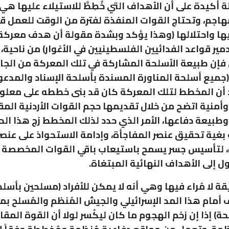
لة أكيدة على أن الأهداف التي خُطِطَّ للاستيلاء عليها ه
اجم، وتحتاج القوات المنفذة لفترة من الوقت للعمل ق
ها واحتلالها (وهذا يؤكد وبشدة مقولة أن هدف معركة 
ير قواعد الفدائيين الفلسطينيين في الأغوار) من ناحية،
 فإن طبيعة الأسلحة المشاركة في تلك المعركة من الجا
 (جميع أسلحة المناورة المسندة بأسلحة الإسناد والمدع
 أن المخطط لتلك المعركة كان قد بنى خططه على معلو
وأمنية اتضح من خلال تقديمها حجم القوات الأردنية المق
طبيعة دفاعها، الأمر الذي حدد لذلك المخطط زج هذا الح
بغية تحقيق عنصر المفاجأة، وإدامة الاستحواذ على عنصر 
ة، لتأسيس جسر يسمح باستيعاب باقي القوات المخصصة 
ل إلى الأهداف النهائية المبتغاة.
ة لا مُراء فيها وهي أنه لا يمكن للأفراد (مسلحين بأسل
أمام هذا المد الإسرائيلي والجيش المُنظم والمُسلح ب
حة) إذا إن زخم الهجوم ما كان ليكُسر لولا أن القوة المقا