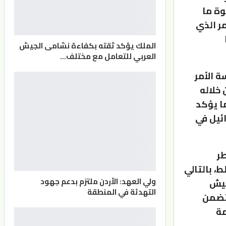
وة ما
ر الذي
الملك يؤكد ثقته بكفاءة نشامى الجيش
العربي للتعامل مع مختلف…
ة الأمر
 خلاله
ا يؤكد
ائيل في
ر
، بالتالي
ولي العهد: الأردن ملتزم بدعم جهود
جيش
التهدئة في المنطقة
يتضمن
مة