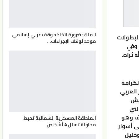
الملك: ضرورة اتخاذ موقف عربي إسلامي
البطولات
موحد لوقف الإجراءات…
 وفي
 ثراه.
لكرامة
 العربي
يش
لتي
رف وهو
المنطقة العسكرية الشمالية تحبط
محاولة تسلل 4 أشخاص
ى أسوار
خليل