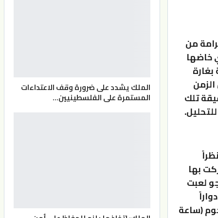
رامة من
ي خاضها
بغارة
الزمن
الملك يشدد على ضرورة وقف الاعتداءات
يقة تلك
المستمرة على الفلسطينيين…
للتحليل.
راً
كت بها
جو لعبت
اراً
جوم (ساعة