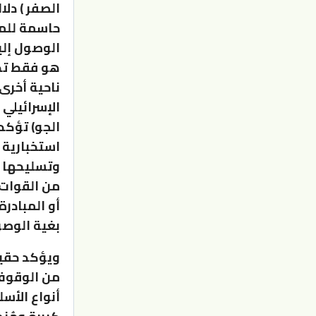
الصفر ) دلا
حاسمة للمه
الوصول إلي
هو فقط تدم
ناحية أخرى
الإسرائيلي
الجو) تؤكد
استخبارية 
وتسليحها و
من القوات 
أو المبادر
بغية الوصو
ويؤكد حقيق
من الوقوف 
أنواع الأسل