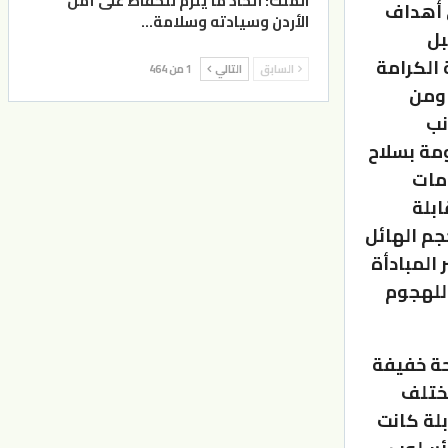
الملك: اتخاذ ما يلزم للحفاظ على أمن
ي أهداف
الأردن وسيادته وسلامة…
بل
الكرامة
السابق
التالي
1 من 464
 ومن
نب
ومة بسلاح
مات
ابلة
جم الهائل
المبادأة
للهجوم
حة خفيفة
مختلف
بلة كانت