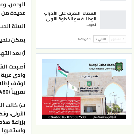
الرحمن، وع
عديدة من ا
القضاة: التعرف على الأحزاب
الوطنية هو الخطوة الأولى
نحو…
البيئة الج
يمكن تلخيص
السابق
التالي
1 من 628
أ) بعد انتهاء 
أصبحت الشري
وادي عربة 
لوقف إطلاق 
تقريباً (480) كم.
ب) كانت ال
الأولى، وتك
بزراعة هذه
واستمروا ب