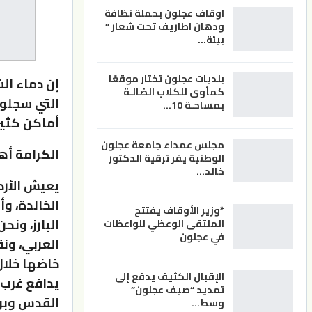
اوقاف عجلون بحملة نظافة
ودهان اطاريف تحت شعار ”
بيئة…
بلديات عجلون تختار موقعًا
إن دماء ال
كمأوى للكلاب الضالـة
التي سجلوه
بمساحـة 10…
أماكن كثير
مجلس عمداء جامعة عجلون
الكرامة أه
الوطنية يقر ترقية الدكتور
خالد…
يعيش الأردن
الخالدة، وأ
*وزير الأوقاف يفتتح
البارز، ون
الملتقى الوعظي للواعظات
في عجلون
العربي، ونق
خاضها خلال
الإقبال الكثيف يدفع إلى
يدافع غرب 
تمديد “صيف عجلون”
القدس وبوا
وسط…