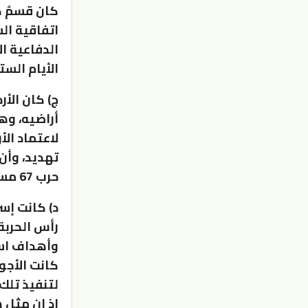
كان قسمٌ كب
اتفاقية ال
الدفاعية ال
الأيام الستة عا
ج) كان الأ
أراضيه، وهذ
لاعتماد ال
تهديد، وأن
حرب 67 مسرحاً لمعارك يومية بين الجيش العربي والقوات الإسرائيلية.
د) كانت إس
رأس الحربة
وأهداف است
كانت الأجو
لتنفيذ تلك
إذ إن مثل 