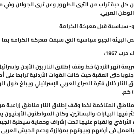
ن كل حبة تراب من الثرى الطهور وعن ثرى الجولان وفي 
لوطن العربي.
يو- سياسية قبل معركة الكرامة
 البيئة الجيو سياسية التي سبقت معركة الكرامة بما ي
حرب 1967:
عة (نهر الأردن) خط وقف إطلاق النار بين الأردن وإسرائيل
جنوبا حتى العقبة حيث كانت القوات الأردنية ترابط على 
النار خلال فترة الصراع العربي الإسرائيلي ويبلغ طول ال
مناطق المتاخمة لخط وقف إطلاق النار مناطق زراعية من
ثُر فيها البيارات والبساتين، وكان المواطنون الأردنيون 
 الأراضي والقيام عليها تحت إشراف وحماية سيطرة الجي
العمل في أرضهم وبيوتهم بمؤازرة ودعم الجيش العربي 