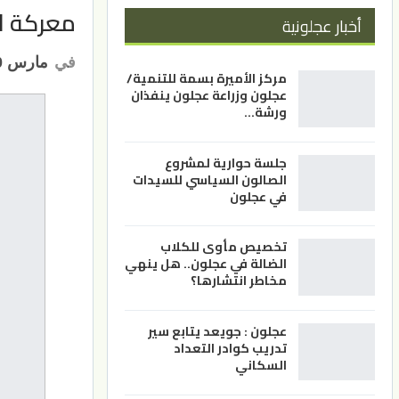
معركة ال
أخبار عجلونية
في
مارس 20, 2023
مركز الأميرة بسمة للتنمية/
عجلون وزراعة عجلون ينفذان
ورشة…
جلسة حوارية لمشروع
الصالون السياسي للسيدات
في عجلون
تخصيص مأوى للكلاب
الضالة في عجلون.. هل ينهي
مخاطر انتشارها؟
عجلون : جويعد يتابع سير
تدريب كوادر التعداد
السكاني