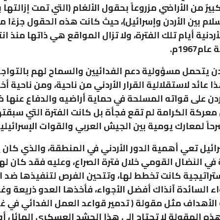
يرٌ من الأراضي مزروعاً بحقول الألغام (التي تمت إزالتها 
سلام بين الأردن وإسرائيل)، حيث كانت هذه الحقول جزءًا 
أردنية أيام تلك الفترة، ولا تزال المواقع هي ذاتها منذ ان
م1967م.
ردن يتحمل مسؤولية دعم الفدائيين والسماح لهم بالتواج
ا عائد لاستقلالية القرار الأردني من ناحية، ومن ناحية أخ
أردن على قواته المسلحة في حماية أراضيه والدفاع عنها 
 معركة الكرامة لم تقع فجأة بل كانت الفترة التي سبقت
رائيل تعي أهمية الدور الأردني في المنطقة، والذي كان
 في النضال القومي خلال فترة الصراع، وعليه فقد كان له
راتيجية كانت تخطط لها، وتتحين الفرص لتنفيذها ضد ال
اء السائدة آنذاك أفضل الأجواء، فأخذها العدو ذريعة وغ
 الأهداف مثل مقولة ( تدمير قواعد العمل الفدائي في غور
هذه المقولة لا تحتاج إلى هذا الحشد العسكري الهائل أو