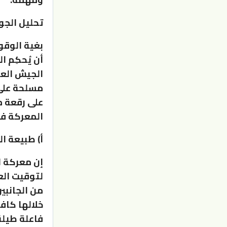
تحليل الجو
بغية الوقو
أن يُحكِم 
الجيش العر
مسلحة على
على رقعة م
المعركة فل
أ) طبيعة ا
إن معركة ا
لتوقيت الع
من الجانبي
خلالها كافة
فاعلة طيلة