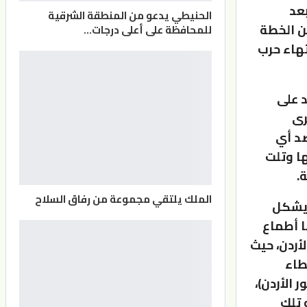
بعد
الحنيطي يدعو من المنطقة الشرقية
من الخطة
للمحافظة على أعلى درجات…
تهاء حرب
د على
رى
ضد أي
ها وتلت
الملك يلتقي مجموعة من رفاق السلاح
 يشكل
ا أطماع
أردن، حيث
طاء
 الأردن)،
 تلك