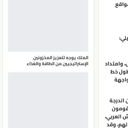
مواقع
لي:
الملك يوجه لتعزيز المخزونين
، وامتداد
الإستراتيجيين من الطاقة والغذاء
أطول خط
واجهة
 الدرجة
يقومون
ش العربي،
لهم، وقد