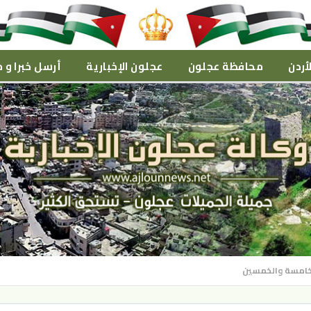
أردن
محافظة عجلون
عجلون الإخبارية
أرسل خبرا و م
الخامسة والخمسين