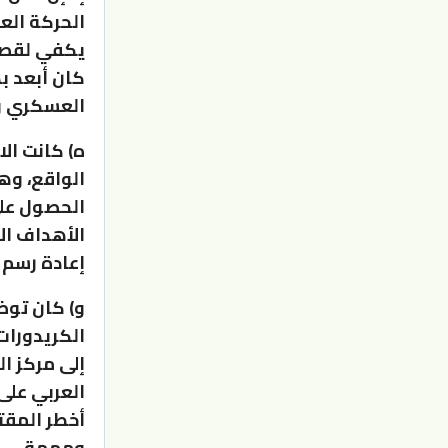
الحركة الع
يكفي لقصف 
كان أبعد ب
العسكري واع
ه) كانت ال
الواقع، وه
الحصول على
الأهداف ال
إعادة رسم 
و) كان توض
الكريدورات
إلى مركز ا
العربي على
أخطر المقت
ومهمة.