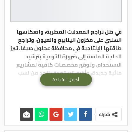
في ظل تراجع المعدلات المطرية، وانعكاسها
السلبي على مخزون الينابيع والعيون، وتراجع
طاقتها الإنتاجية في محافظة عجلون صيفا، تبرز
الحاجة الماسة إلى ضرورة التوعية بترشيد
الاستخدام، وتوفير مخصصات كافية لمشاريع
مائية جديدة، وأخرى تستهدف الحد من نسب
أكمل القراءة
الفاقد المرتفعة، وذلك لتوفير المياه بكميات
كافيه للمحافظة خلال الصيف مثل استغلال
مياه سد كفرنجة.
وتعتمد محافظة عجلون في تزودها بمياه
الشرب على مصادر محلية من العيون والآبار
شارك
بنسبة تصل وفق خبراء، إلى 75 % من حاجتها، ما
يجعلها تعاني شحا بمياه الشرب مع تراجع