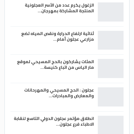
وقال خبراء المنظمة في مجال اللقاحات في
الزغول يكرم عدد من الأسر العجلونية
وقت سابق إنه لا بد من إجراء دراسات متخصصة
المنتجة المشاركة بمهرجان…
من أجل فهم كامل للصلة المحتملة بين
التلقيح وعوامل الخطر الممكنة، لافتين إلى أن
ثنائية ارتفاع الحرارة ونقص المياه تضع
هذه الظواهر نادرة جداً رغم كونها مقلقة، علما
مزارعي عجلون أمام…
أن أكثر من 200 مليون شخص تلقوا لقاح
أسترازينيكا-أكسفورد
المئات يشاركون بالحج المسيحي لموقع
وكالات
مار الياس من اتباع كنيسة…
عجلون : الحج المسيحي والمهرحانات
والمعارض والمبادرات…
انطلاق مؤتمر عجلون الدولي التاسع لنقابة
الاطباء فرع عجلون…