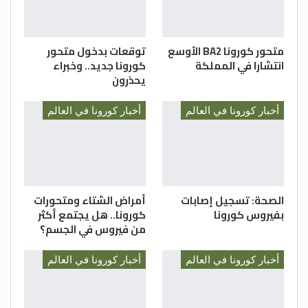
من جهته، قال البروفيسور جون كيلتون من
جامعة ماكماستر في كندا، الذي تدير مجموعته
مختبراً مرجعياً لفحص المرضى الذين يعانون من
متحور كورونا BA2 الأوسع
توقعات بدخول متحور
أعراض تخثر الدم بعد التطعيم، إن المختبر كرر
انتشارا في المملكة
كورونا جديد.. وخبراء
يحذرون
بعضاً من أبحاث جرينشر وأكد النتائج التي توصل
إليها
أخبار كورونا في العالم
أخبار كورونا في العالم
إلا أن كيلتون أوضح أن الأسباب غير واضحة بعد
“بشكل كاف”، مشيراً إلى أن فرضية جرينشر قد
تكون صحيحة، لكنها قد تكون خاطئة أيضاً
الصحة: تسجيل إصابات
أمراض الشتاء ومتحورات
بفيروس كورونا
كورونا.. هل يجتمع أكثر
من فيروس في الجسم؟
ويعتقد بعض العلماء أن الفيروسات نفسها
أخبار كورونا في العالم
أخبار كورونا في العالم
يمكن أن تلعب دوراً في إثارة الحالة لأنها
مرتبطة بتخثر الدم. ويتكهن آخرون أن الأشخاص