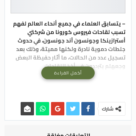
– يتسابق العلماء في جميع أنحاء العالم لفهم
تسبب لقاحات فيروس كورونا من شركتي
أسترازينكا وجونسون آند جونسون، في حدوث
جلطات دموية نادرة ولكنها مميتة، وذلك بعد
تسجيل عدد من الحالات، ما أثار حفيظة البعض
وجعهلم يترددون في أخذ اللقاحات
أكمل القراءة
فقد وجد الباحث الألماني الدكتور أندرياس
جرينشر، أن المادة الكيميائية الموجود في لقاح
شارك
“أسترازينكا” تؤدي إلى تفاعل مناعي ينتج تلك
الآثار الجانبية النادرة التي سجلت لدى قلة من
الأشخاص الذين تلقوا اللقاح
التعليقات مغلقة.