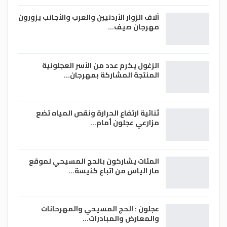
آلاف الزوار الأردنيين والعرب والأجانب يزورون
مهرجان صيف…
الزغول يكرم عدد من الأسر العجلونية
المنتجة المشاركة بمهرجان…
ثنائية ارتفاع الحرارة ونقص المياه تضع
مزارعي عجلون أمام…
المئات يشاركون بالحج المسيحي لموقع
مار الياس من اتباع كنيسة…
عجلون : الحج المسيحي والمهرحانات
والمعارض والمبادرات…