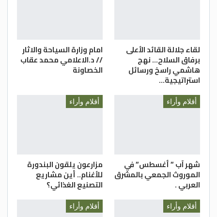
الضربات الجوية ، وإعلامهم يدعي “بطولات” وهمية
وبعضنا يتابع إعلامهم ويصدقه دون إدراك الحقائق
والمجريات التي تحدث.
أنا أتمنى أن تعيش منطقتنا الهدوء والاستقرار ، لكن
لقاء جلالة القائد الأعلى
امام وزارة السياحة والاثار
“أمريكا” ومن معها يريدون فرض سيطرتهم رغم أنهم
برفاق السلاح… نهج
// د.الاعلامي محمد عقاب
“ضعفاء “للغاية ، وما من حرب دخلوها حتى خسروها و
هاشمي راسخ ورسائل
الخصاونة
استراتيجية…
باعترافهم هم ، فأن أرادوا دخول حرب جديدة ضد “اليمن
” فأنا متأكد بأن اليمنيين سوف يرحبون بهم
أقلام وأراء
أقلام وأراء
ب”طريقتهم الخاصة “.
أكاديمي وكاتب كردي مقيم في بريطانيا
شهر آب ” أغسطس” في
مزارعون يلقون البندورة
الموروث الجمعي بالمشرق
للأغنام.. أين مشاريع
العربي .
التصنيع الغذائي؟
أقلام وأراء
أقلام وأراء