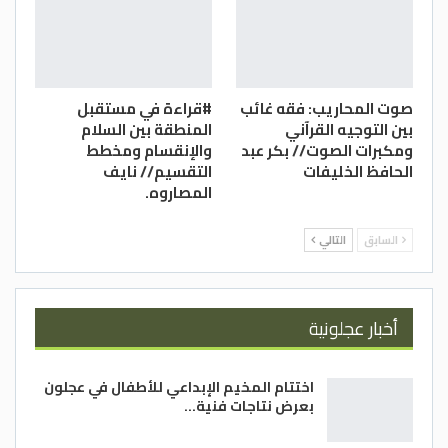
صوت المحاريب: فقه غائب
#قراءة في مستقبل
بين التوجيه القرآني
المنطقة بين السلام
ومكبرات الصوت// بكر عبد
والإنقسام ومخطط
الحافظ الخليفات
التقسيم// نايف
المصاروه.
السابق
التالي
أخبار عجلونية
اختتام المخيم الإبداعي للأطفال في عجلون
بعرض نتاجات فنية…