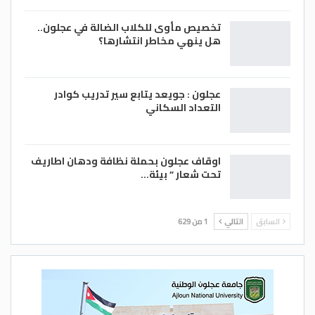
تخصيص مأوى للكلاب الضالة في عجلون..
هل ينهي مخاطر انتشارها؟
عجلون : جويعد يتابع سير تدريب كوادر
التعداد السكاني
اوقاف عجلون بحملة نظافة ودهان اطاريف
تحت شعار ” بيئة…
السابق
التالي
1 من 629