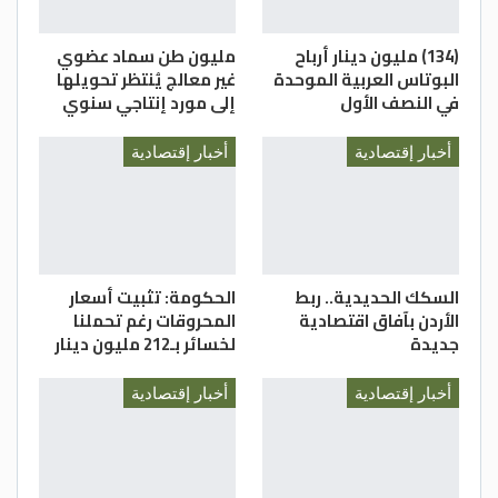
(134) مليون دينار أرباح
مليون طن سماد عضوي
البوتاس العربية الموحدة
غير معالج يُنتظر تحويلها
في النصف الأول
إلى مورد إنتاجي سنوي
أخبار إقتصادية
أخبار إقتصادية
السكك الحديدية.. ربط
الحكومة: تثبيت أسعار
الأردن بآفاق اقتصادية
المحروقات رغم تحملنا
جديدة
لخسائر بـ212 مليون دينار
أخبار إقتصادية
أخبار إقتصادية