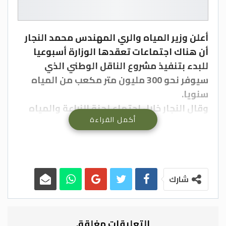
أعلن وزير المياه والري المهندس محمد النجار
أن هناك اجتماعات تعقدها الوزارة أسبوعيا
للبدء بتنفيذ مشروع الناقل الوطني الذي
سيوفر نحو 300 مليون متر مكعب من المياه
سنويا.
وقال النجار خلال اجتماع لجنة الزراعة والمياه
أكمل القراءة
النيابية اليوم الأحد برئاسة النائب محمد
العلاقمة، إن جزءا من كلفة المشروع ستكون
متوفرة من خلال المنح، فيما تجري مباحثات مع
جمعية البنوك لتمويل المشروع، بالإضافة إلى
طرح الأسهم على غرار شركات مماثلة تأسست
شارك
سابقا؛ مثل شركة مصفاة البترول الأردنية.
واوضح الوزير أن مشروع الناقل الوطني
المقدرة كلفته بحوالي ملياري دينار، سيساعد
التعليقات مغلقة.