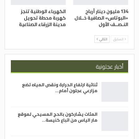
134 مليون دينار أرباح
الكهرباء الوطنية تنجز
«البوتاس» الصافية خــلال
كهربة محطة تحويل
النـصــف الأول
مدينة الزرقاء الصناعية
السابق
التالي
أخبار عجلونية
ثنائية ارتفاع الحرارة ونقص المياه تضع
مزارعي عجلون أمام…
المئات يشاركون بالحج المسيحي لموقع
مار الياس من اتباع كنيسة…