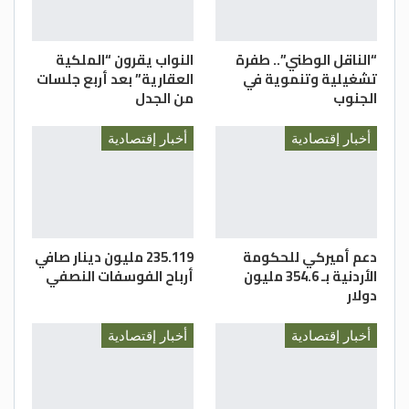
“الناقل الوطني”.. طفرة
النواب يقرون “الملكية
تشغيلية وتنموية في
العقارية” بعد أربع جلسات
الجنوب
من الجدل
أخبار إقتصادية
أخبار إقتصادية
دعم أميركي للحكومة
235.119 مليون دينار صافي
الأردنية بـ 354.6 مليون
أرباح الفوسفات النصفي
دولار
أخبار إقتصادية
أخبار إقتصادية