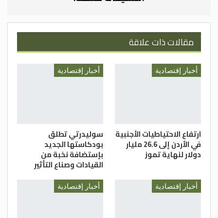
على إغلاق الآبار العميقة غير المجدية
والمستنزفة منذ سنوات طويلة، ما ينعكس
إيجابيا على القطاع الزراعي عموما.
مقالات ذات علاقة
ولفت إلى أن هناك شكاوى جراء نقص المياه
في محافظات المملكة باستثناء العقبة.
أخبار إقتصادية
أخبار إقتصادية
الغد
ارتفاع الاحتياطيات الأجنبية
سوليدرتي تطلق
في الأردن إلى 26.6 مليار
بودكاستها الجديد
دولار لنهاية تموز
بإستضافة نخبة من
القيادات وصناع التأثير
أخبار إقتصادية
أخبار إقتصادية