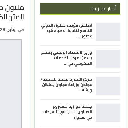
مليون دي
أخبار عجلونية
المتهالك
انطلاق مؤتمر عجلون الدولي
في
يناير 29, 2023
التاسع لنقابة الاطباء فرع
عجلون…
وزير الاقتصاد الرقمي يفتتح
رسميًا مركز الخدمات
الحكومي في…
مركز الأميرة بسمة للتنمية/
عجلون وزراعة عجلون ينفذان
ورشة…
جلسة حوارية لمشروع
الصالون السياسي للسيدات
في عجلون