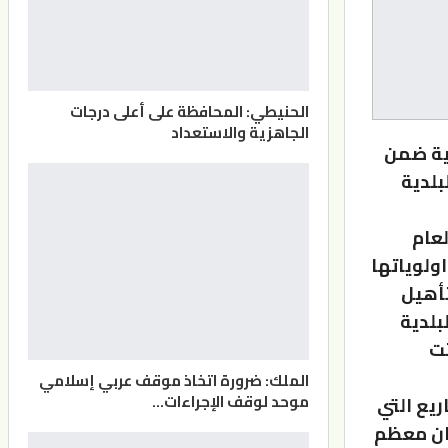
الحنيطي: المحافظة على أعلى درجات
الجاهزية والاستعداد
مية ضمن
بلدية
لعام
ع في سلم اولوياتها
تأهيل
بلدية
تت
الملك: ضرورة اتخاذ موقف عربي إسلامي
موحد لوقف الإجراءات…
ه المشاريع التي
ان معظم