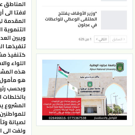
المناطق عا
لافتا الى 
*وزير الأوقاف يفتتح
الملتقى الوعظي للواعظات
المقدمة له
في عجلون
التنموية ال
ويبين العد
السابق
التالي
1 من 629
تنفيذها ال
كتنفيذ مشا
اللواء وال
هذه المشار
هو مأمول.
وبحسب رئيس
المشروع يس
للمواطنين 
لصيانة وتأ
ولفت الى ا