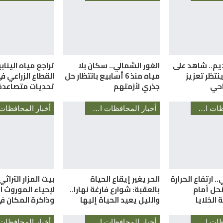
ديم.. شاهد على
الغور الشمالي.. سكان بلا
تراجع مياه الينا
نتظر تعزيز
مياه منذ 6 أسابيع بانتظار حل
القطاع الزراعي 
احي
جذري لأزمتهم
تحديات متصاعدة
أخبار المحافظات الأردنية
أخبار المحافظات الأردنية
. ارتفاع الحرارة
الحر يغير إيقاع الحياة
بيت المزار التراثي
حل أمام
بالعقبة: شوارع فارغة نهارا..
لإحياء الموروث 
الخلايا
والليل يعيد الحياة إليها
وذاكرة المكان ف
أخبار المحافظات الأردنية
أخبار المحافظات الأردنية