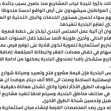
نت كثيرا نتيجة غياب المشاريع منذ عامين بسبب جائحة ك
أن المواطنين سيشهدون على أرض الواقع تحسنا ملحوظا 
م سواء تحسين مستوى الخدمات والبنى التحتية او الم
تي تعتزم البلدية تنفيذها.
وان أن آلية عمل المجلس البلدي ترتكز على خطط قصيرة
عام الحالي وأخرى طويلة الأمد ستنفذ خلال السنوات المق
ريع استثمارية تنموية تكون قادرة على توفير فرص عمل 
اسهام في خفض معدلات الفقر والبطالة المرتفعة، إضافة 
يع ستشكل رافدا لصندوق البلدية يمكنها من ادامة الا
 البلدية فإن قيمة مشروع فتح وتعبید وصیانة شوارع ا
بالخلطات الإسفلتية الساخنة وصلت الى 650 ألف دينار، موضحا ا
تهدف الطرق الأكثر تضررا والتي تشكل معاناة حقيقية
في مختلف مناطق البلدية، وسيتم لاحقا تنفيذ مشاريع 
هيل وتحسین شبكة الطرق الأخرى.
نه جرى رصد المخصصات اللازمة لإنشاء مبان استثمارية 