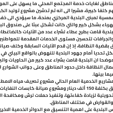
ناطق لغايات خدمة المجتمع المحلي ما يسهل على المو
م كلفا كبيرة، مشيرا الى انه تم تدشين مشروع توليد الك
مسية لمبنى البلدية المركزي بمنحة، ما سيؤدي الى خ
هرباء بشكل كبير والتي كانت تشكل عبئا على صندوق البل
لبلدية قامت بطرح عطاء لشراء عدد من الآليات كالضاغطا
والجرافات لتحسين مستوى الخدمات المقدمة للمواطني
 بقضية النظافة، إذ إن قدم الآليات السابقة وكلف صيان
كل تحديا أمام جهود البلدية للنهوض بالواقع البيئي في
وضحا ان البلدية قامت بشراء عدد كبير من الحاويات والب
ال النظافة داخل حدود المناطق وعلى جوانب الشوارع ا
يما بينها.
اريع الخدمية العام الحالي مشروع تصريف مياه الامطا
من المناطق بكلفة 150 ألف دينار ومشروع صيانة كابسات النفايا
حويلية لزيادة كفاءتها، وتنفيذ حملات لرش ومكافحة ال
والقوارض في مختلف المناطق.
 البلدية على اهمية التنسيق مع الدوائر الخدمية الاخر