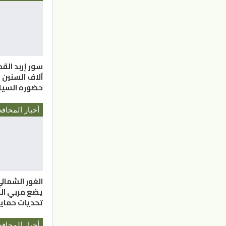
سور إربد الق
آلاف السنين ي
حضوره السي
الغور الشمالي.
يضع مربي الن
تحديات حماية 