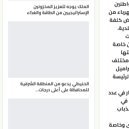
اطنين
الملك يوجه لتعزيز المخزونين
هرباء من
الإستراتيجيين من الطاقة والغذاء
فض كلفة
دية.
ت
ن خاصة
تها
 مختلف
راميل
لرئيسة
الحنيطي يدعو من المنطقة الشرقية
للمحافظة على أعلى درجات…
ر في عدد
ت في
ذباب
ى وخاصة