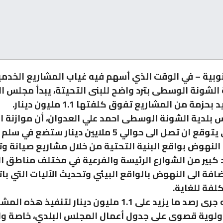
وبية – في الوقت الذي أسهم فيه غياب المشاريع الخد
 الشونة الوسطى بترد واضح للبنى التحيتة، يبدأ مجلس ال
بحزمة من المشاريع تفوق كلفتها 1.1 مليون دينار.
 بلدية الشونة الوسطى احمد علي العدوان، أن موازنة ا
الحالي التي يتوقع ان تصل الى حوالي 5 ملايين دينار ستض
النهوض بواقع البنية التحتية من خلال مشاريع صيانة و
 كبير من الشوارع الرئيسة والفرعية في مختلف مناطق ال
ضافة الى النهوض بالواقع البيئي وتحديث الآليات التي با
لفة للغاية.
ويضيف انه جرى رصد ما يزيد على 1.1 مليون دينار لتنفيذ هذ
أولوية قصوى على جدول أعمال المجلس البلدي، خاصة و