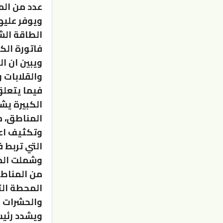
عدد من الم
ويوفر عليه
الطاقة الش
فاتورة الك
ويبين ان ا
والقلابات 
فيما يتعلق
الكبيرة يش
المناطق، م
وتكثيف اعم
التي تربط ف
وشملت المش
المحطة الت
والحشرات 
ويشدد رئيس