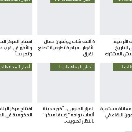
 الأردنية..
4 آلاف شاب يوثقون جمال
التاريخ
الأغوار.. مبادرة تطوعية تصنع
والأخير في غرب عم
عيش المشترك
الفرق
وتجريبياً
أخبار المحافظات الأردنية
أخبار المحافظات الأردنية
. معاناة مستمرة
المزار الجنوبي.. أكبر مدينة
افتتاح مركز البل
ون البقاء في
ألعاب تواجه “إغلاقا مبكرا”
الحكومية في ال
بانتظار تصويب…