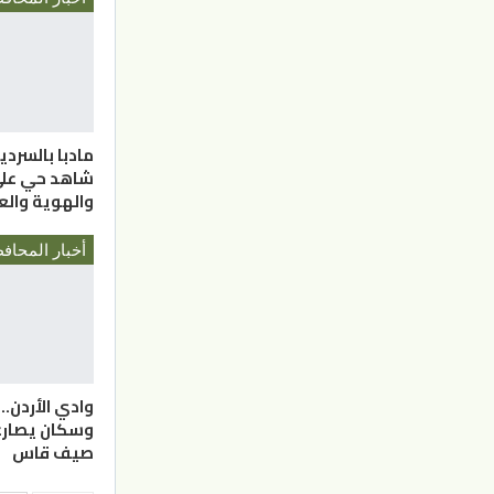
مادبا بالسردية
شاهد حي على 
والهوية وال
وادي الأردن.
وسكان يصارع
صيف قاس