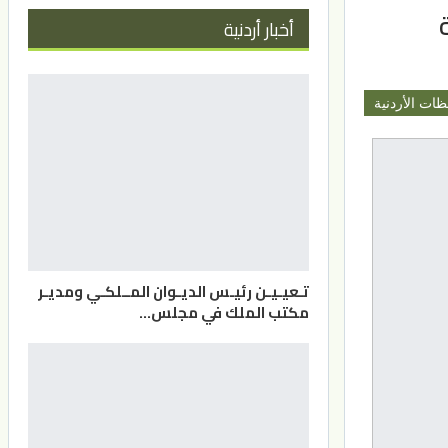
أخبار أردنية
ظات الأردنية
تـعيـيـن رئيـس الديـوان المــلكـي ومديـر
مكتب الملك في مجلس…