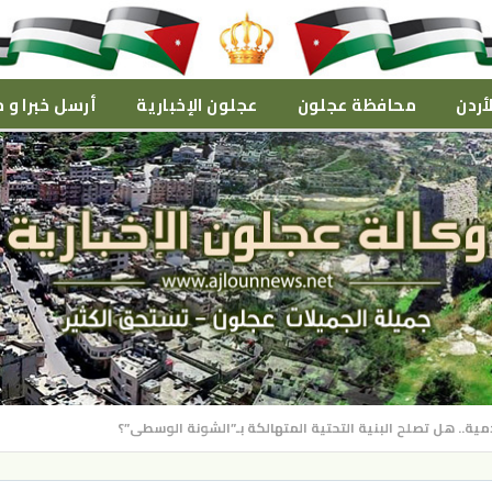
أردن
محافظة عجلون
عجلون الإخبارية
أرسل خبرا و م
مية.. هل تصلح البنية التحتية المتهالكة بـ”الشونة الوسطى”؟