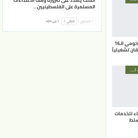
الملك يشدد على ضرورة وقف الاعتداءات
المستمرة على الفلسطينيين…
السابق
التالي
1 من 464
افتتاح المركز الحكومي الـ16
ّان تشغيلياً
أخبار المحافظات الأردنية
قاء للخدمات
سلط