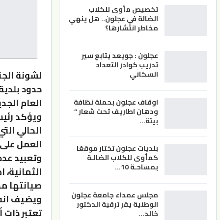
تخصيص مأوى للكلاب
الضالة في عجلون.. هل ينهي
مخاطر انتشارها؟
عجلون : جويعد يتابع سير
تدريب كوادر التعداد
لشونة الجن
السكاني
حدود بلدية
العام الجديد 
اوقاف عجلون بحملة نظافة
ودهان اطاريف تحت شعار ”
ويؤكد رئيس
بيئة…
العمل على 
بلديات عجلون تختار موقعًا
وتعبيد عدد
كمأوى للكلاب الضالـة
بمساحـة 10…
الثمانية، ا
صيانتها مك
مجلس عمداء جامعة عجلون
الوطنية يقر ترقية الدكتور
تعتبر ذات 
خالد…