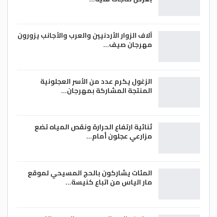
آلاف الزوار الأردنيين والعرب والأجانب يزورون
مهرجان صيف…
الزغول يكرم عدد من الأسر العجلونية
المنتجة المشاركة بمهرجان…
ثنائية ارتفاع الحرارة ونقص المياه تضع
مزارعي عجلون أمام…
المئات يشاركون بالحج المسيحي لموقع
مار الياس من اتباع كنيسة…