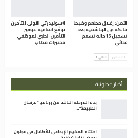
الأمن: إغلاق مطعم وضبط
#سوليدرتي الأولى للتأمين
مالكه في الهاشمية بعد
توقّع اتفاقية لتوفير
تسجيل 15 حالة تسمم
التأمين الطبي لموظفي
غذائي
مختبرات مدلاب
السابق
التالي
أخبار عجلونية
بدء المرحلة الثالثة من برنامج “فرسان
الطبيعة”…
اختتام المخيم الإبداعي للأطفال في عجلون
بعرض نتاجات فنية…