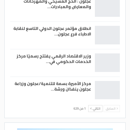
عجلون : الحج المسيحي والمهرحانات
والمعارض والمبادرات…
انطلاق مؤتمر عجلون الدولي التاسع لنقابة
الاطباء فرع عجلون…
وزير الاقتصاد الرقمي يفتتح رسميًا مركز
الخدمات الحكومي في…
مركز الأميرة بسمة للتنمية/عجلون وزراعة
عجلون ينفذان ورشة…
السابق
التالي
1 من 629