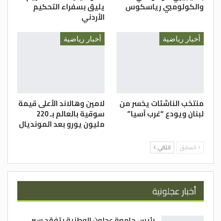
والكولومبي رياسكوس
يليق بسفراء التحكيم
الأردني
أخبار رياضية
أخبار رياضية
منتخب الناشئات يخسر من
لامين وهالاند الأعلى قيمة
لبنان ويودع “غرب آسيا”
سوقية بالعالم بـ 220
مليون يورو بعد المونديال
السابق
التالي
أخبار عجلونية
رئيس جامعة عجلون الوطنية يتفقد سير