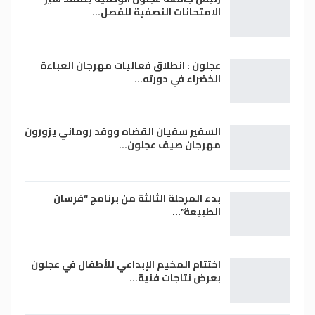
الامتحانات النصفية للفصل…
عجلون : انطلاق فعاليات مهرجان العباءة
الخضراء في دورته…
السفير سفيان القضاه ووفد روماني يزورون
مهرجان صيف عجلون…
بدء المرحلة الثالثة من برنامج “فرسان
الطبيعة”…
اختتام المخيم الإبداعي للأطفال في عجلون
بعرض نتاجات فنية…