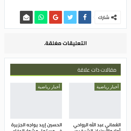
وحل المنتخب الوطني الذي توج وصيفاً للنسخة
شارك
الماضية التي أقيمت في قطر، بالمجموعة
الثانية التي ضمت إلى جانبه منتخبات البحرين
وكوريا الشمالية، وأوزبكستان.
التعليقات مغلقة.
وتم توزيع المنتخبات الـ24 على 6 مجموعات،
حيث ضمت كل مجموعة أربعة منتخبات، على أن
يتأهل بطل كل مجموعة ووصيفه، بالإضافة
مقالات ذات علاقة
إلى أفضل 4 منتخبات تحتل المركز الثالث، إلى
الدور ثمن النهائي.
أخبار رياضية
أخبار رياضية
وشارك جمال السلامي مدرب المنتخب الوطني
في مراسل حفل القرعة وقام بالمشاركة في
عملية السحب.
وأبدى السلامي خلال حديثه في الحفل، رضاه
العُماني عبد الله الرواحي
الحسين إربد يواجه الجزيرة
أولا والأردنيان الشيخ بدر
في مستهل مشوار الدفاع