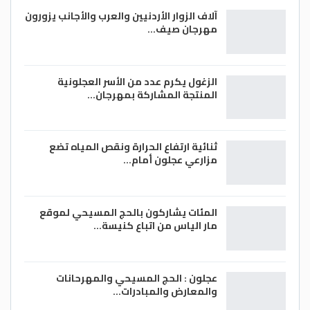
آلاف الزوار الأردنيين والعرب والأجانب يزورون
مهرجان صيف…
الزغول يكرم عدد من الأسر العجلونية
المنتجة المشاركة بمهرجان…
ثنائية ارتفاع الحرارة ونقص المياه تضع
مزارعي عجلون أمام…
المئات يشاركون بالحج المسيحي لموقع
مار الياس من اتباع كنيسة…
عجلون : الحج المسيحي والمهرحانات
والمعارض والمبادرات…