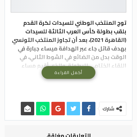
توج المنتخب الوطني للسيدات لكرة القدم
بلقب بطولة كأس العرب الثالثة للسيدات
(القاهرة 2021)، بعد أن تجاوز المنتخب التونسي
بهدف قاتل جاء عبر الهدافة ميساء جبارة في
الوقت بدل من الضائع في الشوط الثاني، في
اللقاء الختامي للبطولة، والذي أقيم مساء
أكمل القراءة
اليوم الاثنين على ملعب المقاولون العرب.
وسلمت رئيسة اللجنة المنظمة لبطولة كأس
العرب للسيدات سمر نصار رفقة أحمد مجاهد
رئيس اللجنة المؤقتة في الاتحاد المصري لكرة
شارك
القدم ورجاء الله السلمي أمين عام الاتحاد
العربي لكرة القدم كأس البطولة لقائدة
المنتخب الوطني ميساء جبارة.
التعليقات مغلقة.