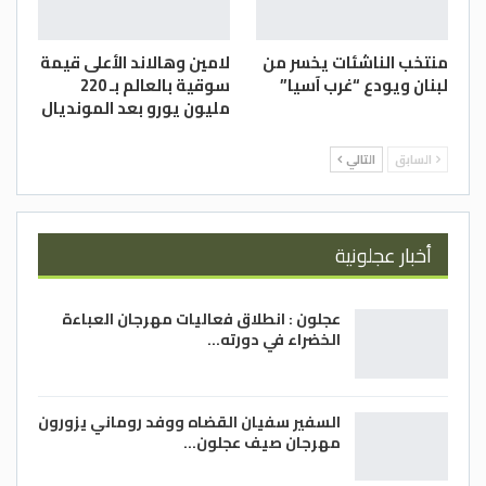
منتخب الناشئات يخسر من
لامين وهالاند الأعلى قيمة
لبنان ويودع “غرب آسيا”
سوقية بالعالم بـ 220
مليون يورو بعد المونديال
السابق
التالي
أخبار عجلونية
عجلون : انطلاق فعاليات مهرجان العباءة
الخضراء في دورته…
السفير سفيان القضاه ووفد روماني يزورون
مهرجان صيف عجلون…