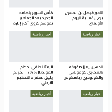
الأمير فيصل بن الحسين
كأس السوبر بنظامه
يرعى فعالية اليوم
الجديد يعد الجماهير
الأولمبي
بموسم كروي أكثر إثارة
أخبار رياضية
أخبار رياضية
الحسين يعزز صفوفه
الرمثا تحتفي بحكام
بالنيجيري كومولافي
المونديال 2026… تكريم
والكولومبي رياسكوس
يليق بسفراء التحكيم
الأردني
أخبار رياضية
أخبار رياضية