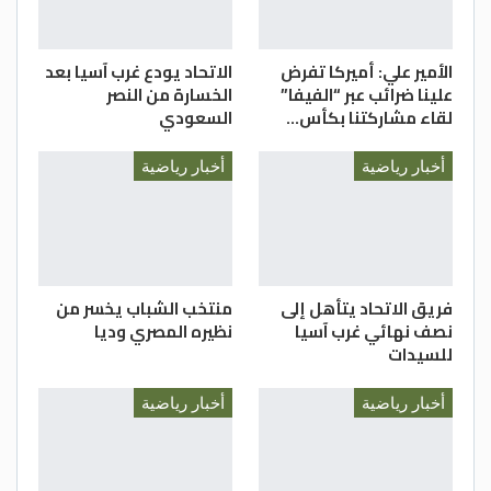
الأمير علي: أميركا تفرض
الاتحاد يودع غرب آسيا بعد
علينا ضرائب عبر “الفيفا”
الخسارة من النصر
لقاء مشاركتنا بكأس…
السعودي
أخبار رياضية
أخبار رياضية
فريق الاتحاد يتأهل إلى
منتخب الشباب يخسر من
نصف نهائي غرب آسيا
نظيره المصري وديا
للسيدات
أخبار رياضية
أخبار رياضية