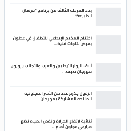
بدء المرحلة الثالثة من برنامج “فرسان
الطبيعة”…
اختتام المخيم الإبداعي للأطفال في عجلون
بعرض نتاجات فنية…
آلاف الزوار الأردنيين والعرب والأجانب يزورون
مهرجان صيف…
الزغول يكرم عدد من الأسر العجلونية
المنتجة المشاركة بمهرجان…
ثنائية ارتفاع الحرارة ونقص المياه تضع
مزارعي عجلون أمام…