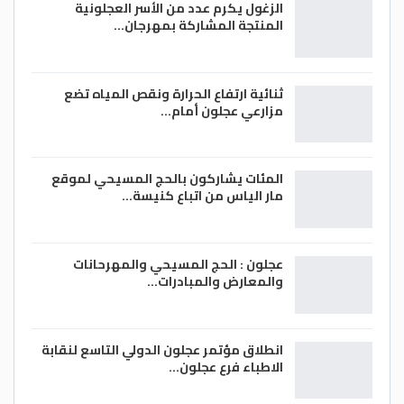
الزغول يكرم عدد من الأسر العجلونية
المنتجة المشاركة بمهرجان…
ثنائية ارتفاع الحرارة ونقص المياه تضع
مزارعي عجلون أمام…
المئات يشاركون بالحج المسيحي لموقع
مار الياس من اتباع كنيسة…
عجلون : الحج المسيحي والمهرحانات
والمعارض والمبادرات…
انطلاق مؤتمر عجلون الدولي التاسع لنقابة
الاطباء فرع عجلون…