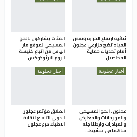
ثنائية ارتفاع الحرارة ونقص
المئات يشاركون بالحج
المياه تضع مزارعي عجلون
المسيحي لموقع مار
أمام تحديات حماية
الياس من اتباع كنيسة
المحاصيل
الروم الارثوذوكس .
أخبار عجلونية
أخبار عجلونية
عجلون : الحج المسيحي
انطلاق مؤتمر عجلون
والمهرحانات والمعارض
الدولي التاسع لنقابة
والمبادرات واردننا جنه
الاطباء فرع عجلون .
ساهما في تنشيط…