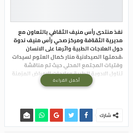
نفذ منتدى رأس منيف الثقافي بالتعاون مع
مديرية الثقةفة ومركز صحي رأس منيف ندوة
حول العلاجات الطبية واثرها على الانسان
،قدمتها الصيدلانية منار كمال العتوم لسيدات
وفتيات المجتمع المحلي حيث تم مناقشة
تناول الادوية الطبية وعلاجات الامراض المزمنة
أكمل القراءة
الفوائد والمضار عند تناولها بشكل غير صحيح
ودون وصفة طيبة ، وحضر الندوة التي ادارتها
فاتن غازي القضاة مدير المركز الدكتور حازم
توفيق المومني ورئيس المنتدى عبد القضاة
وامين الدكتور غسان القضاة .
شارك
وكان رئيس المنتدى قد ثمن تعاون المركز
الصحي لتنظيم مثل هذه المحاضرات والندوات