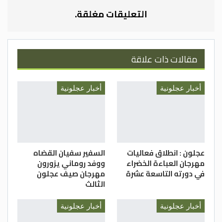
الهادفة لتعزيز فهم ومعرفة السيدات
التعليقات مغلقة.
والفتيات الصحية .
الدستور _ علي القضاة
مقالات ذات علاقة
أخبار عجلونية
أخبار عجلونية
عجلون : انطلاق فعاليات
السفير سفيان القضاه
مهرجان العباءة الخضراء
ووفد روماني يزورون
في دورته التاسعة عشرة
مهرجان صيف عجلون
الثالث
أخبار عجلونية
أخبار عجلونية