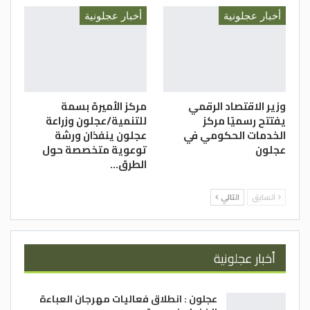
أخبار عجلونية
أخبار عجلونية
وزير الاقتصاد الرقمي
مركز الأميرة بسمة
يفتتح رسميًا مركز
للتنمية/عجلون وزراعة
الخدمات الحكومي في
عجلون ينفذان ورشة
عجلون
توعوية متخصصة حول
الطرق…
السابق
التالي
أخبار عجلونية
عجلون : انطلاق فعاليات مهرجان العباءة