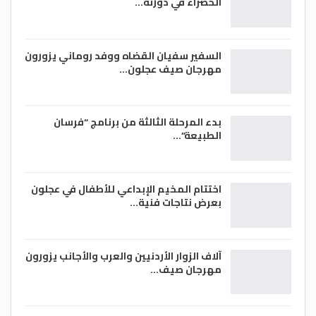
الخضراء في دورته…
السفير سفيان القضاه ووفد روماني يزورون
مهرجان صيف عجلون…
بدء المرحلة الثالثة من برنامج “فرسان
الطبيعة”…
اختتام المخيم الإبداعي للأطفال في عجلون
بعرض نتاجات فنية…
آلاف الزوار الأردنيين والعرب والأجانب يزورون
مهرجان صيف…