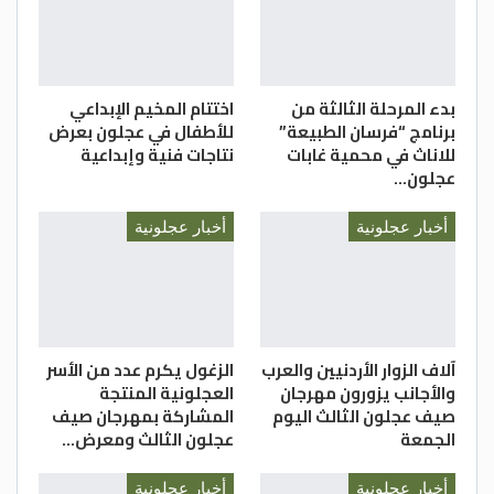
بدء المرحلة الثالثة من
اختتام المخيم الإبداعي
برنامج “فرسان الطبيعة”
للأطفال في عجلون بعرض
للاناث في محمية غابات
نتاجات فنية وإبداعية
عجلون…
أخبار عجلونية
أخبار عجلونية
آلاف الزوار الأردنيين والعرب
الزغول يكرم عدد من الأسر
والأجانب يزورون مهرجان
العجلونية المنتجة
صيف عجلون الثالث اليوم
المشاركة بمهرجان صيف
الجمعة
عجلون الثالث ومعرض…
أخبار عجلونية
أخبار عجلونية