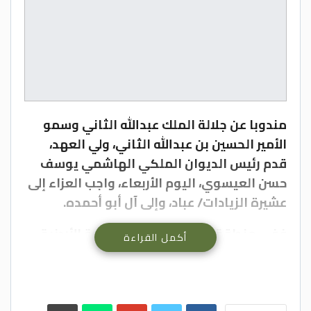
مندوبا عن جلالة الملك عبدالله الثاني وسمو
الأمير الحسين بن عبدالله الثاني، ولي العهد،
قدم رئيس الديوان الملكي الهاشمي يوسف
حسن العيسوي، اليوم الأربعاء، واجب العزاء إلى
عشيرة الزيادات/ عباد، وإلى آل أبو أحمده.
ففي منطقة أبو نصير، بلواء الجامعة الأردنية
أكمل القراءة
في العاصمة عمان، نقل العيسوي، خلال زيارته
بيت عزاء المرحومة حفيظة سعود عبدالكريم
الأرتيمة العبادي، زوجة اللواء الركن المتقاعد