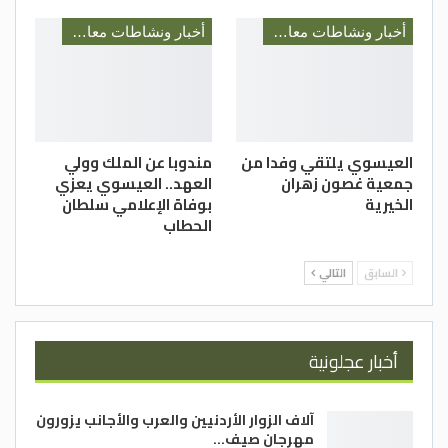
أخبار ونشاطات معالي رئيس الديوان الملكي السيد يوسف العيسوي
أخبار ونشاطات معالي رئيس الديوان الملكي السيد يوسف العيسوي
العيسوي يلتقي وفدا من
مندوبا عن الملك وولي
جمعية غصون زهران
العهد.. العيسوي يعزي
الخيرية
بوفاة الإعلامي سلطان
الحطاب
السابق
التالي
أخبار عجلونية
آلاف الزوار الأردنيين والعرب والأجانب يزورون
مهرجان صيف…