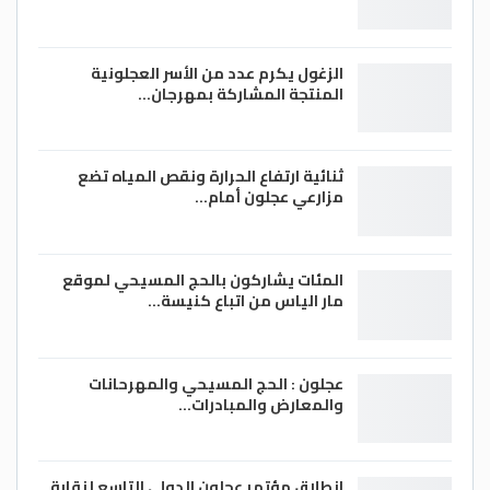
الزغول يكرم عدد من الأسر العجلونية
المنتجة المشاركة بمهرجان…
ثنائية ارتفاع الحرارة ونقص المياه تضع
مزارعي عجلون أمام…
المئات يشاركون بالحج المسيحي لموقع
مار الياس من اتباع كنيسة…
عجلون : الحج المسيحي والمهرحانات
والمعارض والمبادرات…
انطلاق مؤتمر عجلون الدولي التاسع لنقابة