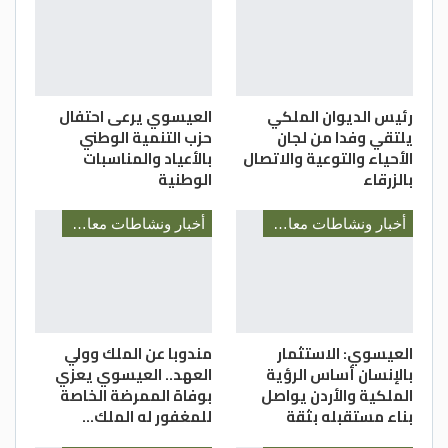
رئيس الديوان الملكي
العيسوي يرعى احتفال
يلتقي وفدا من لجان
حزب التنمية الوطني
الأحياء والتوعية والاتصال
بالأعياد والمناسبات
بالزرقاء
الوطنية
أخبار ونشاطات معالي رئيس الديوان الملكي السيد يوسف العيسوي
أخبار ونشاطات معالي رئيس الديوان الملكي السيد يوسف العيسوي
العيسوي: الاستثمار
مندوبا عن الملك وولي
بالإنسان أساس الرؤية
العهد.. العيسوي يعزي
الملكية والأردن يواصل
بوفاة الممرضة الخاصة
بناء مستقبله بثقة
للمغفور له الملك…