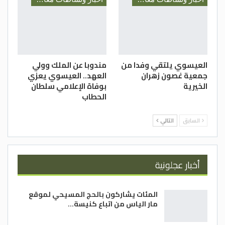
العيسوي يلتقي وفدا من
مندوبا عن الملك وولي
جمعية غصون زهران
العهد.. العيسوي يعزي
الخيرية
بوفاة الإعلامي سلطان
الحطاب
السابق
التالي
أخبار عجلونية
المئات يشاركون بالحج المسيحي لموقع
مار الياس من اتباع كنيسة…