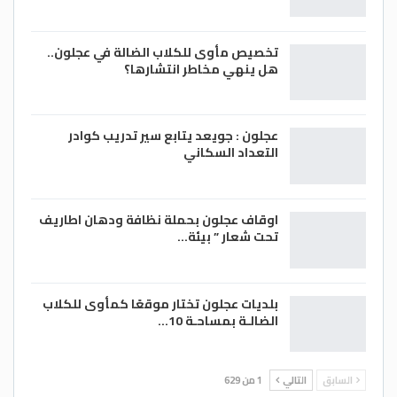
تخصيص مأوى للكلاب الضالة في عجلون..
هل ينهي مخاطر انتشارها؟
عجلون : جويعد يتابع سير تدريب كوادر
التعداد السكاني
اوقاف عجلون بحملة نظافة ودهان اطاريف
تحت شعار ” بيئة…
بلديات عجلون تختار موقعًا كمأوى للكلاب
الضالـة بمساحـة 10…
السابق
التالي
1 من 629