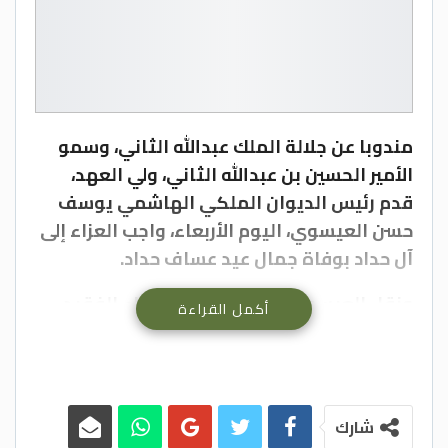
مندوبا عن جلالة الملك عبدالله الثاني، وسمو
الأمير الحسين بن عبدالله الثاني، ولي العهد،
قدم رئيس الديوان الملكي الهاشمي يوسف
حسن العيسوي، اليوم الأربعاء، واجب العزاء إلى
آل حداد بوفاة جمال عيد عساف حداد.
ونقل العيسوي، خلال زيارته بيت عزاء الفقيد،
أكمل القراءة
في محافظة العاصمة، تعازي ومواساة جلالة
الملك وسمو ولي العهد إلى ذوي الفقيد
وعموم آل حداد، سائلا المولى عز وجل أن
يتغمده بواسع رحمته.
شارك