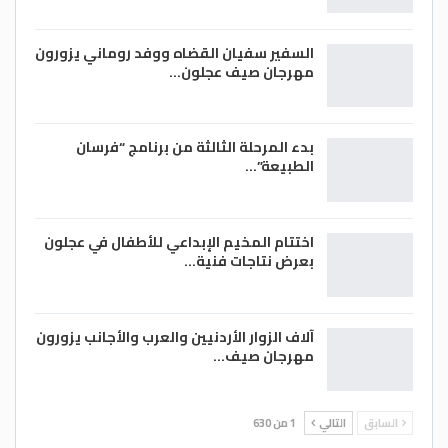
السفير سفيان القضاه ووفد روماني يزورون
مهرجان صيف عجلون…
بدء المرحلة الثالثة من برنامج “فرسان
الطبيعة”…
اختتام المخيم الإبداعي للأطفال في عجلون
بعرض نتاجات فنية…
آلاف الزوار الأردنيين والعرب والأجانب يزورون
مهرجان صيف…
السابق
التالي
1 من 630