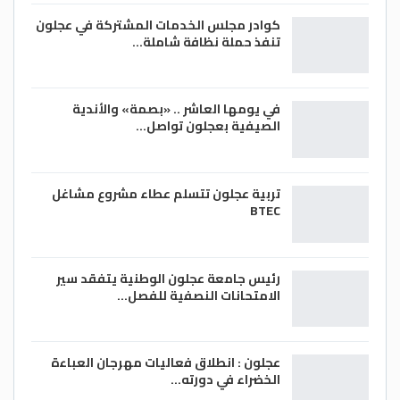
وتستقبل الأمانة العامة حالياً طلبات الانضمام
إلى القائمة الافتتاحية لمجتمع الخبراء
كوادر مجلس الخدمات المشتركة في عجلون
تنفذ حملة نظافة شاملة…
العالمي، داعية الخبراء والباحثين والمتخصصين
ورواد القطاع المهتمين بالمساهمة في
تشكيل مستقبل الاقتصاد الرقمي إلى التقديم
في يومها العاشر .. «بصمة» والأندية
عبر الرابط التالي.
الصيفية بعجلون تواصل…
إن نص اللغة الأصلية لهذا البيان هو النسخة
الرسمية المعتمدة. أما الترجمة فقد قدمت
تربية عجلون تتسلم عطاء مشروع مشاغل
BTEC
للمساعدة فقط، ويجب الرجوع لنص اللغة
الأصلية الذي يمثل النسخة الوحيدة ذات التأثير
القانوني.
رئيس جامعة عجلون الوطنية يتفقد سير
الامتحانات النصفية للفصل…
* المصدر: “ايتوس واير”
جهة الاتصال:
عجلون : انطلاق فعاليات مهرجان العباءة
أحمد البيوني
الخضراء في دورته…
البريد الالكتروني: Media@dco.org