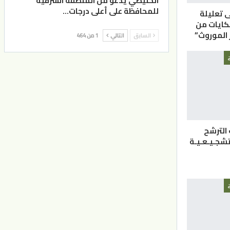
الحنيطي يدعو من المنطقة الشرقية
للمحافظة على أعلى درجات…
ى تعليلة
كايات من
الموروث”
السابق
التالي
1 من 464
 الترشح
لتشجـيـعـيـة