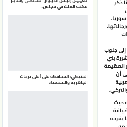
تـعيـيـن رئيـس الديـوان المــلكـي ومديـر
ا ذكر
مكتب الملك في مجلس…
وريا،
جالاتها،
ات
 إلى جنوب
شيرة بني
ر العظيمة
ى أن
الحنيطي: المحافظة على أعلى درجات
ربية
الجاهزية والاستعداد
لتركي.
ة حيث
ضيافة
ا يفرحه
 من