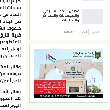
كريم لدرجة
سنوات المح
عجلون : الحج المسيحي
الفذة في ح
والمهرحانات والمعارض
والمبادرات…
من البناة 
صفوف الشري
السابق
التالي
1 من 630
قرية الأزر
المتطوعين 
أرسل إليه 
الحسيني وأ
وقال المشا
موقفه من ا
الحج أمين/
وقال الأست
هذا المهرجا
اليوم لنعد