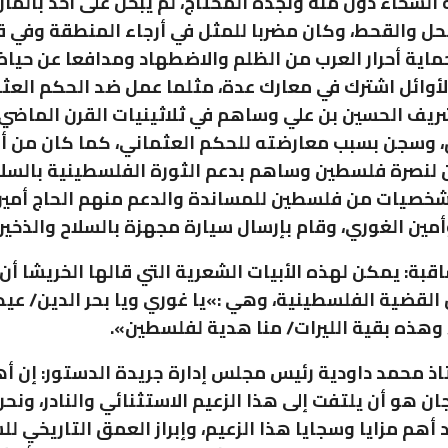
 السخاء دون منة ونجدة المحتاج، لم يبخل على احد بالما
ل والقحط، وكان مضربا للمثل في أرجاء المنطقة وفي ق
ماية أحرار العرب من الظلم والاضطهاد ومدافعا عن حيا
الأوائل اشترك في معارك عدة، مثلما عمل ضد الحكم العث
ف الحسين بن علي وساهم في ثلاثينيات القرن الماضي 
ق، وسجن بسبب معارضته للحكم العثماني، كما كان من أ
لنصرة فلسطين وساهم بدعم الثورة الفلسطينية بالسلا
شخصيات من فلسطين للمساندة والدعم منهم الحاج أمي
مين الغوري، وقام بإرسال سيارة مجهزة بالسلاح والذخيرة
قبة: يمكن لهذه الأبيات الشعرية التي قالها الخريشا أ
لقضية الفلسطينية، وهي :»يا غوري ويا بحر الدين/ عيد
 وهذه بقية الليرات/ منا هدية لفلسطين».
اذ محمد داودية رئيس مجلس إدارة جريدة الدستور: إن أ
ن هو أن يلتفت إلى هذا الزعيم الاستثنائي والنادر، ونحن
د أهم مزايا وسجايا هذا الزعيم، وإبراز العمق التاريخي 