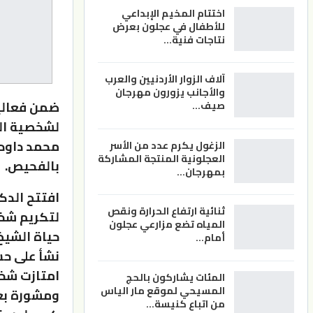
اختتام المخيم الإبداعي
للأطفال في عجلون بعرض
نتاجات فنية…
آلاف الزوار الأردنيين والعرب
والأجانب يزورون مهرجان
صيف…
لشخصية الم
محمد داودي
الزغول يكرم عدد من الأسر
العجلونية المنتجة المشاركة
بالفحيص.
بمهرجان…
افتتح الدك
ثنائية ارتفاع الحرارة ونقص
لتكريم شخصي
المياه تضع مزارعي عجلون
حياة الشيخ
أمام…
نشأ على حس
امتازت شخ
المئات يشاركون بالحج
المسيحي لموقع مار الياس
ومشورة بعي
من اتباع كنيسة…