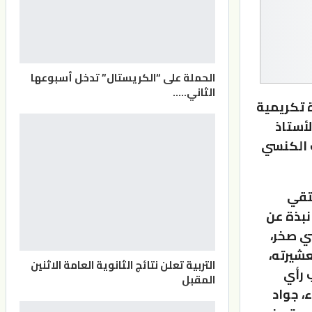
الحملة على “الكريستال” تدخل أسبوعها
الثاني..…
اضي ندوة تكريمية
لأستاذ
ف الكنسي
لتقي
نبذة عن
ي صخر،
عشيرته،
التربية تعلن نتائج الثانوية العامة الاثنين
 رأي
المقبل
، جواد