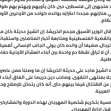
متجهين إلى فلسطين، حين كان يأويهم ويهتم بهم طوال
نازلهم، مجددا اعتزازه بوالده كواحد من الأردنيين الأوف
ظام.
ال الوزير الأسبق مجحم الخريشا، إن الشيخ حديثة كان م
القضية الفلسطينية ومتابعة أخبار المناضلين واستقبال
رجال، مضيفا أن والده كان يولي الجانب الإنساني أهمية
ن لا تراق نقطة دم واحدة بين أبناء العشائر الأردنية حفا
طنية.
 الشيخ ماجد علي حديثة الخريشا إن ما وصلنا ممن عاصرو
لا بمنتهى التقوى، وصاحب دين حريصا على اتفاق أبناء ا
عن الاقتتال فيما بينهم، حتى أنه كان يتدخل للإصلاح وح
العربية.
سية بتكريم شخصية المهرجان لهذه الدورة والمشاركي
قبل إدارة المهرجان.