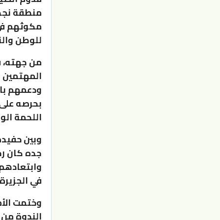
منطقة نجد 
مكوثهم في م
للوطن والن
من جهته، ق
المهتمين ب
ودعمهم بال
بحرصه على أ
اللحمة الو
وبين حفيده
جده كان رج
وابتعادهم 
في الجزيرة 
وختمت الأم
الندوة من 