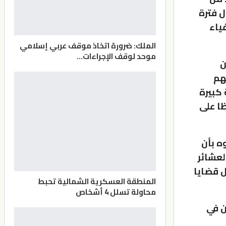
 فترة
ياء
الملك: ضرورة اتخاذ موقف عربي إسلامي
موحد لوقف الإجراءات…
ن
هم
 كبيرة
ظا على
ه بأن
لعشائر
ل قضايا
المنطقة العسكرية الشمالية تحبط
محاولة تسلل 4 أشخاص
ن في