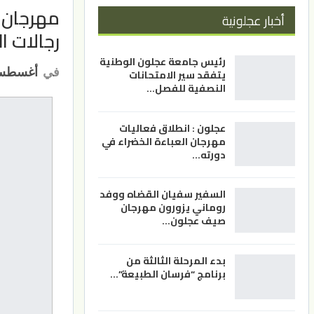
أخبار عجلونية
رجالات ال
رئيس جامعة عجلون الوطنية
في
أغسطس 17, 2
يتفقد سير الامتحانات
النصفية للفصل…
عجلون : انطلاق فعاليات
مهرجان العباءة الخضراء في
دورته…
السفير سفيان القضاه ووفد
روماني يزورون مهرجان
صيف عجلون…
بدء المرحلة الثالثة من
برنامج “فرسان الطبيعة”…