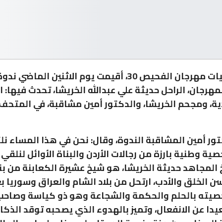
ضمن فعاليات مهرجان الفحيص 30، أقيمت يوم الاثنين الم
هرجان، الراحل حديثة علي عبدالله الخريشا، تحدث فيها: ا
ة، ومجحم الخريشا، والدكتور أمين مشاقبة، في المتح
تور أمين المشاقبة الندوة، وقال: نحن في هذا المساء ن
ة وطنية بارزة من رجالات الأردن والبناة الأوائل لنلقي 
 المجاهد حديثة الخريشا، هو شيخ عشيرة الكعابنة من بن
ن الخلق والأدب، ارتحل من بلاد الشام والعراق وسوريا ب
صيته بالحلم والحكمة والشجاعة وهو ذو كياسة وصاحب
دا عن الانفعال، وتميز بالهدوء الذي يصحبه توقد الذكاء