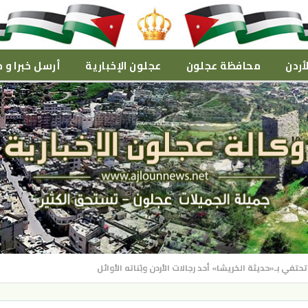
أردن
محافظة عجلون
عجلون الإخبارية
أرسل خبرا و م