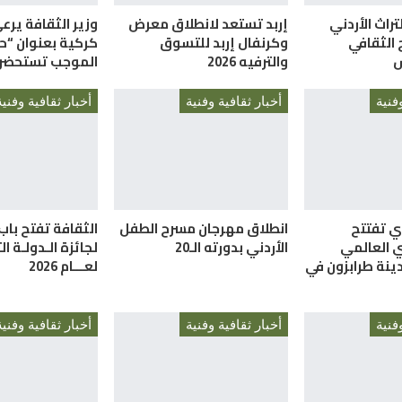
تراث الأردني
إربد تستعد لانطلاق معرض
وزير الثقافة يرع
 الثقافي
وكرنفال إربد للتسوق
كركية بعنوان “ح
ش
والترفيه 2026
الموجب تستحضر 
فنية
أخبار ثقافية وفنية
أخبار ثقافية وفنية
ري تفتتح
انطلاق مهرجان مسرح الطفل
الثقافة تفتح باب
ي العالمي
الأردني بدورته الـ20
لجائزة الـدولـة ا
ينة طرابزون في
لعـــام 2026
فنية
أخبار ثقافية وفنية
أخبار ثقافية وفنية