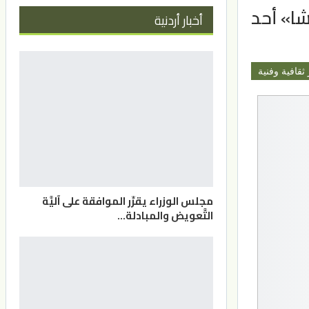
لخريشا» أحد
أخبار أردنية
 ثقافية وفنية
مجلس الوزراء يقرِّر الموافقة على آليَّة
التَّعويض والمبادلة…