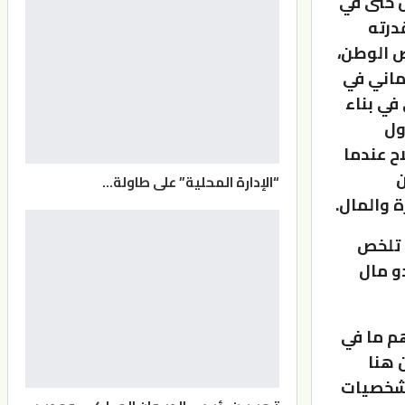
ل حتى في
درته
ض الوطن،
ماني في
في بناء
ول
ح عندما
ن
“الإدارة المحلية” على طاولة…
 والمال.
ن تلخص
و مال
هم ما في
 هنا
للشخصيات