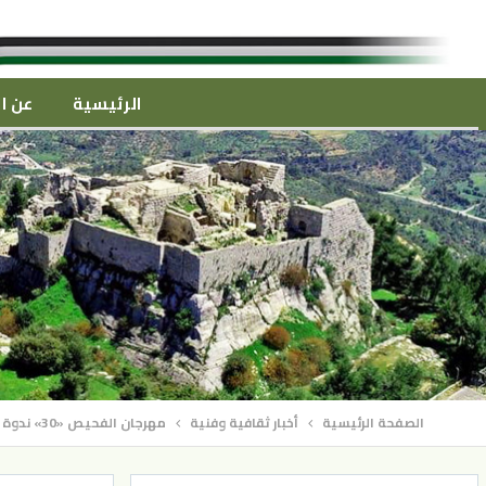
الرئيسية
عن ال
الصفحة الرئيسية
أخبار ثقافية وفنية
مهرجان الفحيص «30» ندوة تحتفي بـ«حديثة الخريشا» أحد رجالات الأردن وبُناته الأوائل