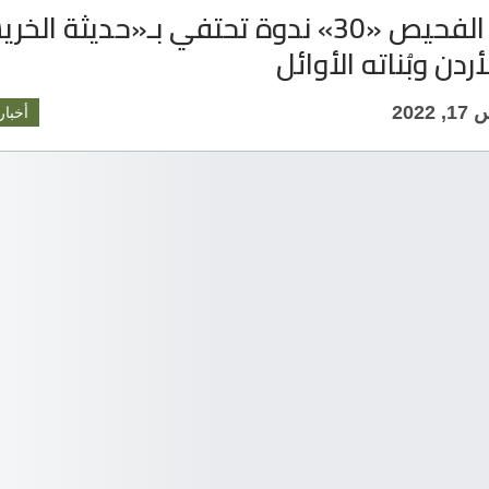
مهرجان الفحيص «30» ندوة تحتفي بـ«حديثة ا
أردن وبُناته الأوائل
202
أخبار