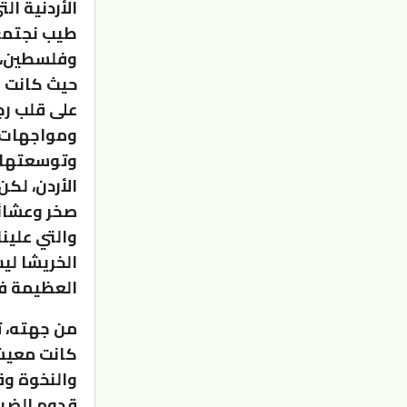
الأردنية ال
طيب نجتمع 
وفلسطين، 
حيث كانت ه
على قلب رج
ومواجهات ا
وتوسعتها و
الأردن، لك
صخر وعشائر
والتي علين
الخريشا لي
العظيمة فا
من جهته، ت
كانت معيشت
والنخوة وق
قدوم الضي