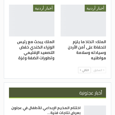
أخبار أردنية
أخبار أردنية
الملك: اتخاذ ما يلزم
الملك يبحث مع رئيس
للحفاظ على أمن الأردن
الوزراء الكندي خفض
وسيادته وسلامة
التصعيد الإقليمي
مواطنيه
وتطورات الضفة وغزة
السابق
التالي
أخبار عجلونية
اختتام المخيم الإبداعي للأطفال في عجلون
بعرض نتاجات فنية…