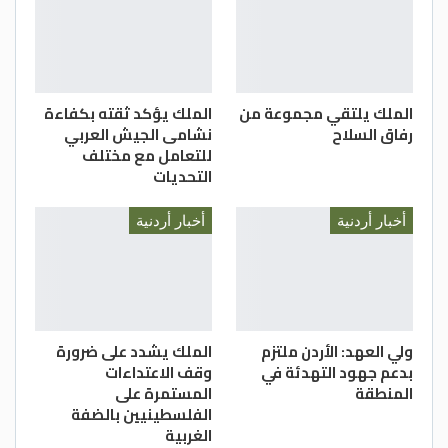
الملك يلتقي مجموعة من
الملك يؤكد ثقته بكفاءة
رفاق السلاح
نشامى الجيش العربي
للتعامل مع مختلف
التحديات
أخبار أردنية
أخبار أردنية
ولي العهد: الأردن ملتزم
الملك يشدد على ضرورة
بدعم جهود التهدئة في
وقف الاعتداءات
المنطقة
المستمرة على
الفلسطينيين بالضفة
الغربية