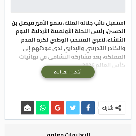
استقبل نائب جلالة الملك، سمو الأمير فيصل بن
الحسين، رئيس اللجنة الأولمبية الأردنية، اليوم
الثلاثاء، لاعبي المنتخب الوطني لكرة القدم
والكادر التدريبي والإداري لدى عودتهم إلى
المملكة، بعد مشاركة النشامى في نهائيات
كأس العالم 2026.
أكمل القراءة
وأعرب سموه، خلال مراسم استقبال أقيمت في
مطار الملكة علياء الدولي، عن تقديره للاعبي
المنتخب على ما قدموه من أداء مشرف خلال
منافسات البطولة، والذي عكس صورة مشرقة
شارك
تليق باسم الأردن.
وشارك في مراسم الاستقبال عدد من كبار
التعليقات مغلقة.
المسؤولين.-(بترا)