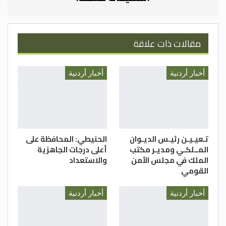
مقالات ذات علاقة
أخبار أردنية
أخبار أردنية
تـعيـيـن رئيـس الديـوان
الحنيطي: المحافظة على
المــلكـي ومديـر مكتب
أعلى درجات الجاهزية
الملك في مجلس الأمن
والاستعداد
القومي
أخبار أردنية
أخبار أردنية