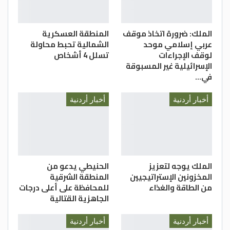
الملك: ضرورة اتخاذ موقف
المنطقة العسكرية
عربي إسلامي موحد
الشمالية تحبط محاولة
لوقف الإجراءات
تسلل 4 أشخاص
الإسرائيلية غير المسبوقة
في…
أخبار أردنية
أخبار أردنية
الملك يوجه لتعزيز
الحنيطي يدعو من
المخزونين الإستراتيجيين
المنطقة الشرقية
من الطاقة والغذاء
للمحافظة على أعلى درجات
الجاهزية القتالية
أخبار أردنية
أخبار أردنية