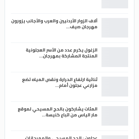
آلاف الزوار الأردنيين والعرب والأجانب يزورون
مهرجان صيف…
الزغول يكرم عدد من الأسر العجلونية
المنتجة المشاركة بمهرجان…
ثنائية ارتفاع الحرارة ونقص المياه تضع
مزارعي عجلون أمام…
المئات يشاركون بالحج المسيحي لموقع
مار الياس من اتباع كنيسة…
عجلون : الحج المسيحي والمهرحانات