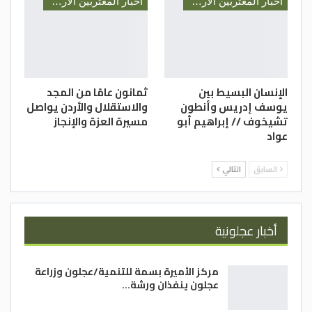
أخبار المغتربين الأردنيين
أخبار المغتربين الأردنيين
الإنسان البسيط بين
ثمانون عامًا من المجد
يوسف إدريس وأنطون
والاستقلال والأردن يواصل
تشيخوف // إبراهيم أبو
مسيرة العزة والإنجاز
عواد
السابق
التالي
أخبار عجلونية
مركز الأميرة بسمة للتنمية/عجلون وزراعة
عجلون ينفذان ورشة…