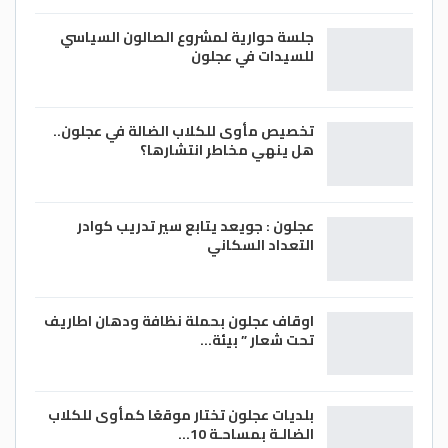
جلسة حوارية لمشروع الصالون السياسي
للسيدات في عجلون
تخصيص مأوى للكلاب الضالة في عجلون..
هل ينهي مخاطر انتشارها؟
عجلون : جويعد يتابع سير تدريب كوادر
التعداد السكاني
اوقاف عجلون بحملة نظافة ودهان اطاريف
تحت شعار ” بيئة…
بلديات عجلون تختار موقعًا كمأوى للكلاب
الضالـة بمساحـة 10…