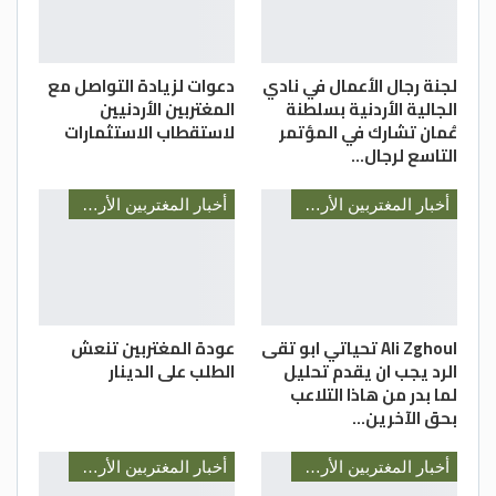
لجنة رجال الأعمال في نادي
دعوات لزيادة التواصل مع
الجالية الأردنية بسلطنة
المغتربين الأردنيين
عُمان تشارك في المؤتمر
لاستقطاب الاستثمارات
التاسع لرجال…
أخبار المغتربين الأردنيين
أخبار المغتربين الأردنيين
Ali Zghoul تحياتي ابو تقى
عودة المغتربين تنعش
الرد يجب ان يقدم تحليل
الطلب على الدينار
لما بدر من هاذا التلاعب
بحق الآخرين…
أخبار المغتربين الأردنيين
أخبار المغتربين الأردنيين