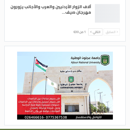
آلاف الزوار الأردنيين والعرب والأجانب يزورون
مهرجان صيف…
السابق
التالي
1 من 630