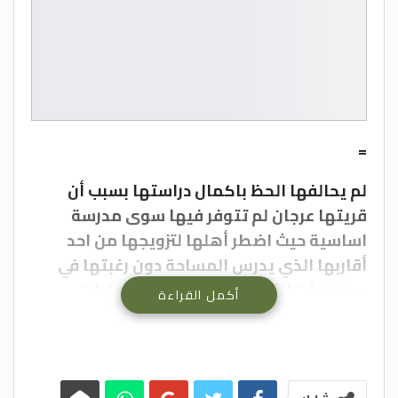
=
لم يحالفها الحظ باكمال دراستها بسبب أن
قريتها عرجان لم تتوفر فيها سوى مدرسة
اساسية حيث اضطر أهلها لتزويجها من احد
أقاربها الذي يدرس المساحة دون رغبتها في
سبعينيات القرن الماضي حيث ان العادات
أكمل القراءة
والتقاليد كانت الفيصل انذاك حيث رضخت للأمر
الواقع وما زالت الدراسة بالنسبة لها حلما رغم
تقدمها في السن .
تقول السيده نبيله مقدادي ام سليمان