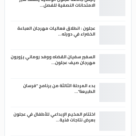
الامتحانات النصفية للفصل…
عجلون : انطلاق فعاليات مهرجان العباءة
الخضراء في دورته…
السفير سفيان القضاه ووفد روماني يزورون
مهرجان صيف عجلون…
بدء المرحلة الثالثة من برنامج “فرسان
الطبيعة”…
اختتام المخيم الإبداعي للأطفال في عجلون
بعرض نتاجات فنية…