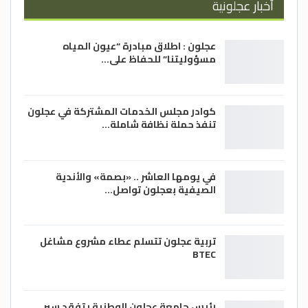
أخبار عجلونية
وختمت ام سليمان في يوم المرأة العالمي
نقول للشقيقات في فلسطين الحبيبة عشتن
عجلون : اطلاق مبادرة “عيون المياه
للمجد والكرامة والصبر والتضحيات عنوان وكل
مسؤوليتنا” للحفاظ على…
عام خير وبركة لكل سيدة تعمل من أجل وطنها
بجد واخلاص للنهوض والتقدم والازدهار .
كوادر مجلس الخدمات المشتركة في عجلون
تنفذ حملة نظافة شاملة…
الدستور/ علي القضاه
في يومها العاشر .. «بصمة» والأندية
الصيفية بعجلون تواصل…
تربية عجلون تتسلم عطاء مشروع مشاغل
BTEC
رئيس جامعة عجلون الوطنية يتفقد سير