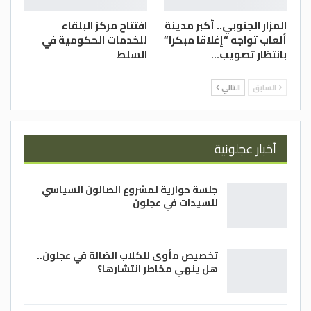
المزار الجنوبي.. أكبر مدينة
افتتاح مركز البلقاء
ألعاب تواجه “إغلاقا مبكرا”
للخدمات الحكومية في
بانتظار تصويب…
السلط
السابق
التالي
أخبار عجلونية
جلسة حوارية لمشروع الصالون السياسي
للسيدات في عجلون
تخصيص مأوى للكلاب الضالة في عجلون..
هل ينهي مخاطر انتشارها؟