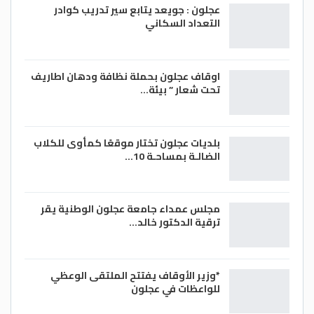
عجلون : جويعد يتابع سير تدريب كوادر
التعداد السكاني
اوقاف عجلون بحملة نظافة ودهان اطاريف
تحت شعار ” بيئة…
بلديات عجلون تختار موقعًا كمأوى للكلاب
الضالـة بمساحـة 10…
مجلس عمداء جامعة عجلون الوطنية يقر
ترقية الدكتور خالد…
*وزير الأوقاف يفتتح الملتقى الوعظي
للواعظات في عجلون