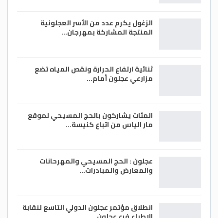
الزغول يكرم عدد من الأسر العجلونية
المنتجة المشاركة بمهرجان…
ثنائية ارتفاع الحرارة ونقص المياه تضع
مزارعي عجلون أمام…
المئات يشاركون بالحج المسيحي لموقع
مار الياس من اتباع كنيسة…
عجلون : الحج المسيحي والمهرحانات
والمعارض والمبادرات…
انطلاق مؤتمر عجلون الدولي التاسع لنقابة
الاطباء فرع عجلون…