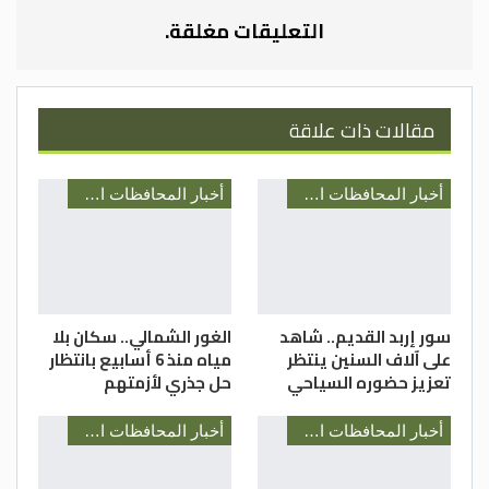
والفعاليات التي تنفذها المراكز الشبابية من
التعليقات مغلقة.
خلال الإنتساب لعضوية المراكز الشبابية من
خلال الرابط التالي:https://eservices.moy.gov.jo
مي الحسيني/ مديرية شباب اربد
مقالات ذات علاقة
أخبار المحافظات الأردنية
أخبار المحافظات الأردنية
سور إربد القديم.. شاهد
الغور الشمالي.. سكان بلا
على آلاف السنين ينتظر
مياه منذ 6 أسابيع بانتظار
تعزيز حضوره السياحي
حل جذري لأزمتهم
أخبار المحافظات الأردنية
أخبار المحافظات الأردنية