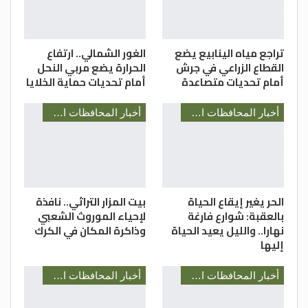
تراجع مياه الينابيع يضع
الغور الشمالي.. ارتفاع
القطاع الزراعي في جرش
الحرارة يضع مربي النحل
أمام تحديات متصاعدة
أمام تحديات حماية الخلايا
أخبار المحافظات الأردنية
أخبار المحافظات الأردنية
الحر يغير إيقاع الحياة
بيت المزار التراثي.. نافذة
بالعقبة: شوارع فارغة
لإحياء الموروث الشعبي
نهارا.. والليل يعيد الحياة
وذاكرة المكان في الكرك
إليها
أخبار المحافظات الأردنية
أخبار المحافظات الأردنية