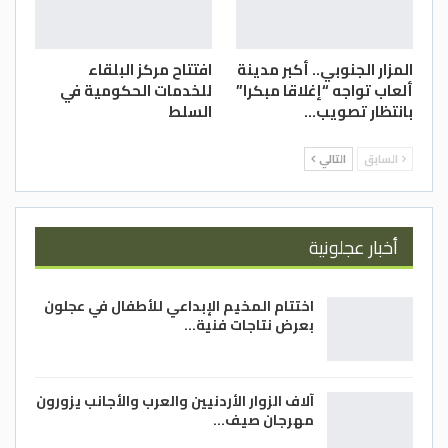
المزار الجنوبي.. أكبر مدينة
افتتاح مركز البلقاء
ألعاب تواجه “إغلاقا مبكرا”
للخدمات الحكومية في
بانتظار تصويب…
السلط
السابق
التالي
أخبار عجلونية
اختتام المخيم الإبداعي للأطفال في عجلون
بعرض نتاجات فنية…
آلاف الزوار الأردنيين والعرب والأجانب يزورون
مهرجان صيف…