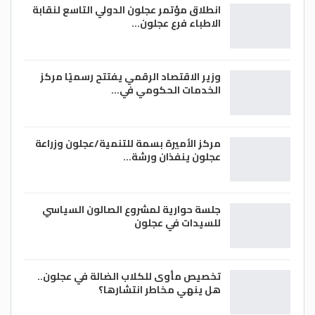
انطلاق مؤتمر عجلون الدولي التاسع لنقابة
الاطباء فرع عجلون…
وزير الاقتصاد الرقمي يفتتح رسميًا مركز
الخدمات الحكومي في…
مركز الأميرة بسمة للتنمية/عجلون وزراعة
عجلون ينفذان ورشة…
جلسة حوارية لمشروع الصالون السياسي
للسيدات في عجلون
تخصيص مأوى للكلاب الضالة في عجلون..
هل ينهي مخاطر انتشارها؟