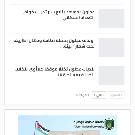
عجلون : جويعد يتابع سير تدريب كوادر
التعداد السكاني
اوقاف عجلون بحملة نظافة ودهان اطاريف
تحت شعار ” بيئة…
بلديات عجلون تختار موقعًا كمأوى للكلاب
الضالـة بمساحـة 10…
السابق
التالي
1 من 629