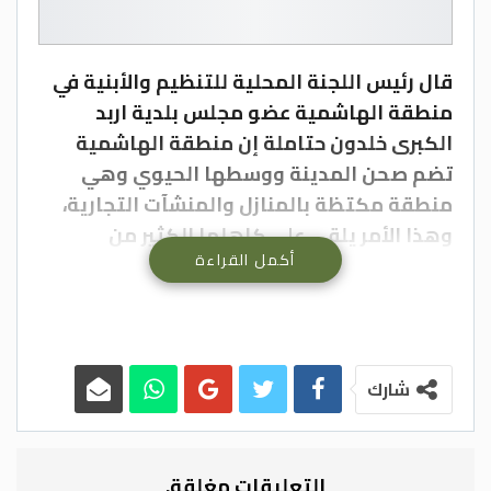
قال رئيس اللجنة المحلية للتنظيم والأبنية في
منطقة الهاشمية عضو مجلس بلدية اربد
الكبرى خلدون حتاملة إن منطقة الهاشمية
تضم صحن المدينة ووسطها الحيوي وهي
منطقة مكتظة بالمنازل والمنشآت التجارية،
وهذا الأمر يلقي على كاهلها الكثير من
أكمل القراءة
المسؤوليات لخدمة المواطنين والتجار على حد
سواء.
وتمتد حدود منطقة الهاشمية من شارع
الثلاثين وحتى عمارة الاوقاف ومن شارع بغداد
وحتى المجمع الشمالي في اربد.
شارك
وبين الحتاملة ان التحصيلات المالية للمنطقة
الواردة من مسقفات ومعاملات التراخيص
ورخص المهن التجارية بلغت حوالي (128) ألف
التعليقات مغلقة.