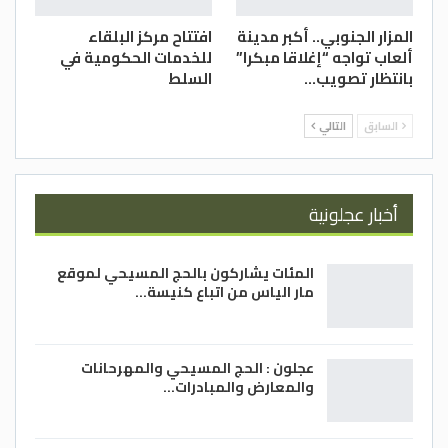
المزار الجنوبي.. أكبر مدينة
افتتاح مركز البلقاء
ألعاب تواجه “إغلاقا مبكرا”
للخدمات الحكومية في
بانتظار تصويب…
السلط
السابق
التالي
أخبار عجلونية
المئات يشاركون بالحج المسيحي لموقع
مار الياس من اتباع كنيسة…
عجلون : الحج المسيحي والمهرحانات
والمعارض والمبادرات…