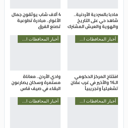
حاوية جديدة وهذه الأمور جميعها تعمل على
تحسين مستوى النظافة والبيئة في المنطقة.
مادبا بالسردية الأردنية..
4 آلاف شاب يوثقون جمال
شاهد حي على التاريخ
الأغوار.. مبادرة تطوعية
الغد
والهوية والعيش المشترك
تصنع الفرق
أخبار المحافظات الأردنية
أخبار المحافظات الأردنية
افتتاح المركز الحكومي
وادي الأردن.. معاناة
الـ16 والأخير في غرب عمّان
مستمرة وسكان يصارعون
تشغيلياً وتجريبياً
البقاء في صيف قاس
أخبار المحافظات الأردنية
أخبار المحافظات الأردنية