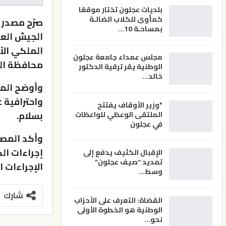
بلديات عجلون تختار موقعًا
كمأوى للكلاب الضالـة
صرّح مصدر 
بمساحـة 10…
الملكي الأ
مجلس عمداء جامعة عجلون
محافظة الم
الوطنية يقر ترقية الدكتور
خالد…
وأوضح الم
واحترافية 
*وزير الأوقاف يفتتح
بسلام.
الملتقى الوعظي للواعظات
في عجلون
وأكد المصد
إجراءات ال
الإقبال الكثيف يدفع إلى
تمديد “صيف عجلون”
الإجراءات 
وسط…
شارك
القضاة: التعرف على الأحزاب
الوطنية هو الخطوة الأولى
نحو…