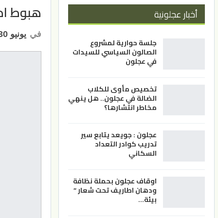
هبوط اض
أخبار عجلونية
في
يونيو 30, 2026
جلسة حوارية لمشروع
الصالون السياسي للسيدات
في عجلون
تخصيص مأوى للكلاب
الضالة في عجلون.. هل ينهي
مخاطر انتشارها؟
عجلون : جويعد يتابع سير
تدريب كوادر التعداد
السكاني
اوقاف عجلون بحملة نظافة
ودهان اطاريف تحت شعار ”
بيئة…