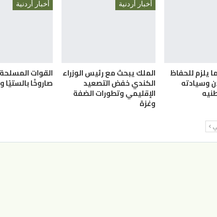
أخبار أردنية
أخبار أردنية
ما يلزم للحفاظ
الملك يبحث مع رئيس الوزراء
دن وسيادته
الكندي خفض التصعيد
صاروخًا بالستيًا و25 «مُسيّرة»
نيه
الإقليمي وتطورات الضفة
وغزة
لي