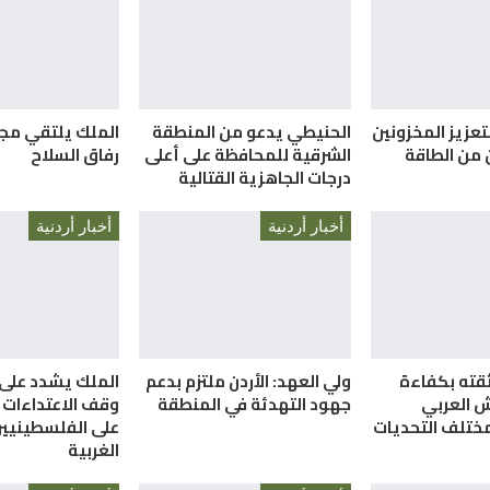
تعزيز المخزونين
الحنيطي يدعو من المنطقة
الملك يلتقي مج
ن من الطاقة
الشرقية للمحافظة على أعلى
رفاق السلاح
درجات الجاهزية القتالية
أخبار أردنية
أخبار أردنية
قته بكفاءة
ولي العهد: الأردن ملتزم بدعم
الملك يشدد على
 العربي
جهود التهدئة في المنطقة
وقف الاعتداءات 
ختلف التحديات
على الفلسطينيين
الغربية