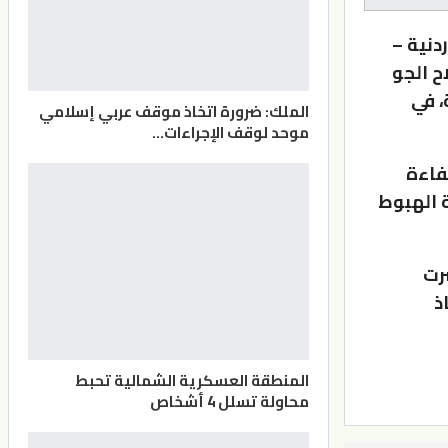
دنية –
AIR TR التابعة لسلاح الجو
، في
الملك: ضرورة اتخاذ موقف عربي إسلامي
موحد لوقف الإجراءات…
فاءة
ة الهبوط
رت
ذ
المنطقة العسكرية الشمالية تحبط
محاولة تسلل 4 أشخاص