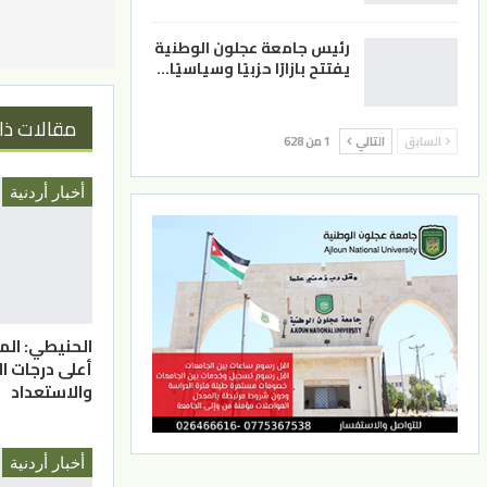
رئيس جامعة عجلون الوطنية
يفتتح بازارًا حزبيًا وسياسيًا…
مقالات ذا
السابق
التالي
1 من 628
أخبار أردنية
الحنيطي: الم
أعلى درجات ا
والاستعداد
أخبار أردنية