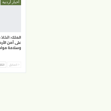
أخبار أردنية
الملك: اتخاذ 
على أمن الأر
وسلامة مواط
السابق
التا