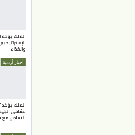
الملك يوجه ل
الإستراتيجيي
والغذاء
أخبار أردنية
الملك يؤكد ث
نشامى الجيش
للتعامل مع م