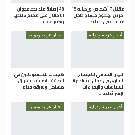
مقتل 7 أشخاص وإصابة 15
48 إصابة منذ بدء عدوان
آخرين بهجوم مسلح داخل
الاحتلال على مخيم قلنديا
مدرسة في تايلند
وكفر عقب
أخبار عربية ودولية
أخبار عربية ودولية
البيان الختامي للاجتماع
هجمات للمستوطنين في
الوزاري في عمان لمواجهة
الضفة.. إصابات وإحراق
السياسات والإجراءات
مساكن وسرقة مياه
الإسرائيلية…
أخبار عربية ودولية
أخبار عربية ودولية