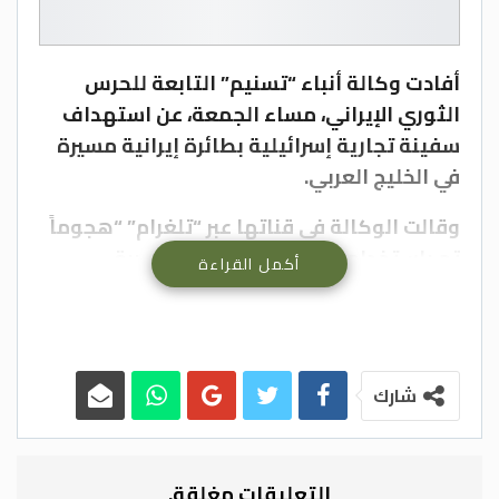
أفادت وكالة أنباء “تسنيم” التابعة للحرس
الثوري الإيراني، مساء الجمعة، عن استهداف
سفينة تجارية إسرائيلية بطائرة إيرانية مسيرة
في الخليج العربي.
وقالت الوكالة في قناتها عبر “تلغرام” “هجوماً
تم باستخدام طائرة شاهد 136 المسيرة
أكمل القراءة
الانتحارية واستهدف سفينة كامبور سكوير
المملكة لرجل الأعمال الإسرائيلي للملياردير
إيال عوفر في الخليج العربي”.
شارك
وأشارت إن هذه السفينة كانت تبحر تحت علم
ليبيريا وتم استهداف في الخليج العربي”،
مشيرة إلى أن هذه السفينة التجارية كانت
التعليقات مغلقة.
تعمل بالنيابة عن شركة الشحن Zodiac التابعة