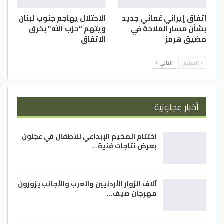
اتفاق إيراني عُماني جديد
الاحتلال يهاجم جنوب لبنان
بشأن مسار الملاحة في
ويتهم “حزب الله” بخرق
مضيق هرمز
الاتفاق
السابق
التالي
أخبار عجلونية
اختتام المخيم الإبداعي للأطفال في عجلون
بعرض نتاجات فنية…
آلاف الزوار الأردنيين والعرب والأجانب يزورون
مهرجان صيف…