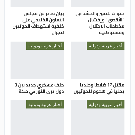
أكدت تقارير صحفية غربية أن إسرائيل كانت
دعوات للنفير والحشد في
بيان صادر عن مجلس
وراء الهجوم الناجح.وهدد كبار المسؤولين في
“الأقصى” وإفشال
التعاون الخليجي على
إيران بالرد على الهجوم الذي اتهموا فيه
مخططات الاحتلال
خلفية استهداف الحوثيين
إسرائيل.
ومستوطنيه
لنجران
كما نقلت الوكالة الإيرانية عن قناة “كان”
أخبار عربية ودولية
أخبار عربية ودولية
التلفزيونية الإسرائيلية أن إحدى سفن
الملياردير الإسرائيلي إيال عوفر تعرضت لهجوم
من قبل سفن وطائرات مسيرة إيرانية في الخليج
العربي الأسبوع الماضي.
مقتل 17 ضابطا وجنديا
حلف عسكري جديد بين 3
يمنيا في هجوم للحوثيين
دول يرى النور في مكة
وكالات
أخبار عربية ودولية
أخبار عربية ودولية