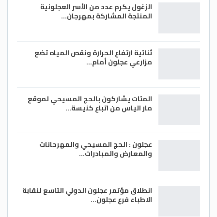
الزغول يكرم عدد من الأسر العجلونية
المنتجة المشاركة بمهرجان…
ثنائية ارتفاع الحرارة ونقص المياه تضع
مزارعي عجلون أمام…
المئات يشاركون بالحج المسيحي لموقع
مار الياس من اتباع كنيسة…
عجلون : الحج المسيحي والمهرحانات
والمعارض والمبادرات…
انطلاق مؤتمر عجلون الدولي التاسع لنقابة
الاطباء فرع عجلون…