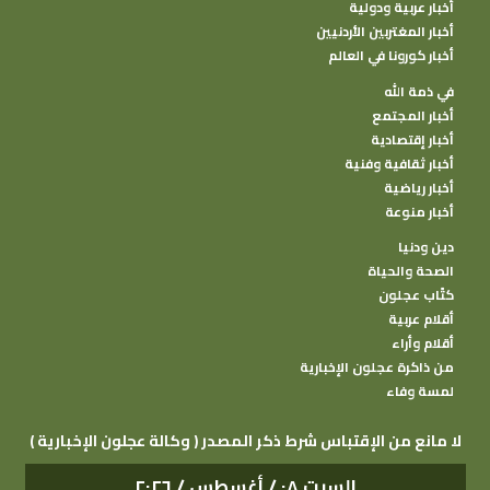
أخبار عربية ودولية
أخبار المغتربين الأردنيين
أخبار كورونا في العالم
في ذمة الله
أخبار المجتمع
أخبار إقتصادية
أخبار ثقافية وفنية
أخبار رياضية
أخبار منوعة
دين ودنيا
الصحة والحياة
كتًاب عجلون
أقلام عربية
أقلام وأراء
من ذاكرة عجلون الإخبارية
لمسة وفاء
( وكالة عجلون الإخبارية ) لا مانع من الإقتباس شرط ذكر المصدر
السبت ٠٨ / أغسطس / ٢٠٢٦