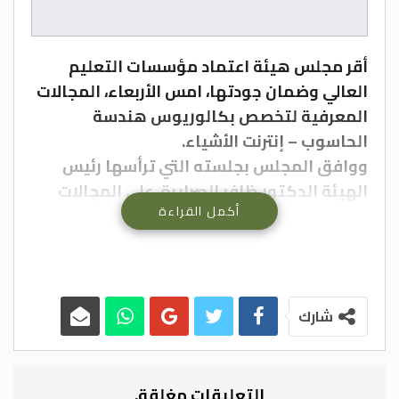
أقر مجلس هيئة اعتماد مؤسسات التعليم
العالي وضمان جودتها، امس الأربعاء، المجالات
المعرفية لتخصص بكالوريوس هندسة
الحاسوب – إنترنت الأشياء.
ووافق المجلس بجلسته التي ترأسها رئيس
الهيئة الدكتور ظافر الصرايرة، على المجالات
أكمل القراءة
المعرفية ومخرجات التعلم لتخصص
بكالوريوس الإسعاف والطوارئ، وأدرج
المجلس الأكاديمية الملكية لفنون الطهي في
الإطار الوطني الأردني للمؤهلات.
كما أقر استمرارية الاعتماد الخاص للتخصصات
شارك
بكالوريوس، وماجستير، إدارة الأعمال، ونظم
معلومات إدارية، ومحاسبة، واقتصاديات المال
والأعمال، في جامعة مؤتة، واستمرارية
التعليقات مغلقة.