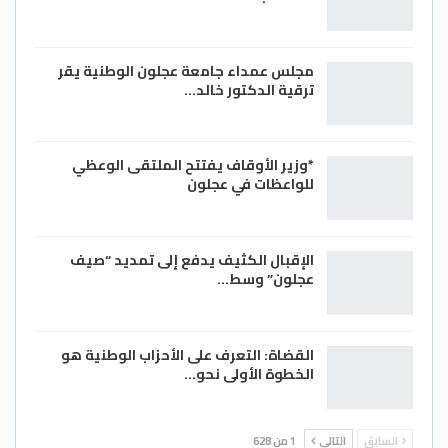
مجلس عمداء جامعة عجلون الوطنية يقر
ترقية الدكتور خالد…
*وزير الأوقاف يفتتح الملتقى الوعظي
للواعظات في عجلون
الإقبال الكثيف يدفع إلى تمديد “صيف
عجلون” وسط…
القضاة: التعرف على الأحزاب الوطنية هو
الخطوة الأولى نحو…
السابق
التالي
1 من 628