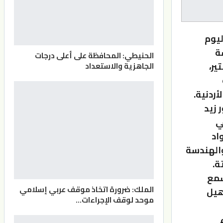
ليوم
ة
الحنيطي: المحافظة على أعلى درجات
ير،
الجاهزية والاستعداد
ردنية.
 زيد
ي
اد
والهندسة
ة.
سمع
الملك: ضرورة اتخاذ موقف عربي إسلامي
هيل
موحد لوقف الإجراءات…