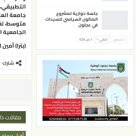
التطبيقي، 
جلسة حوارية لمشروع
جامعة العل
الصالون السياسي للسيدات
متوسط، لغـ
في عجلون
الجامعية ال
السابق
التالي
1 من 629
(بترا) أمين
شارك
مقالات ذا
أخبار منوعة