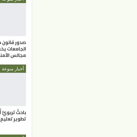
صدور قانون 
الجامعات يخ
مجالس الأمناء 
أخبار منوعة
باحثٌ تربويٌّ 
تطويرِ تعليمِ 