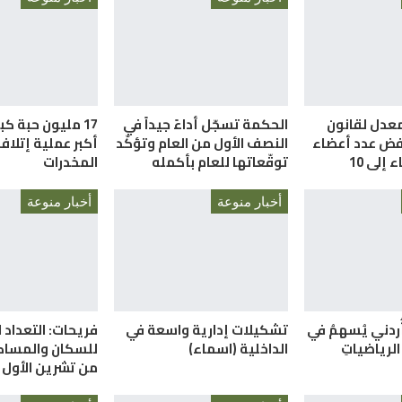
معدل لقانون
الحكمة تسجّل أداءً جيداً في
17 مليون حبة ك
فض عدد أعضاء
النصف الأول من العام وتؤكّد
أكبر عملية إتلا
إلى 10
توقّعاتها للعام بأكمله
المخدرات
أخبار منوعة
أخبار منوعة
أُردني يُسهمُ في
تشكيلات إدارية واسعة في
فريحات: التعداد ا
الرياضياتِ
الداخلية (اسماء)
للسكان والمساكن
من تشرين الأول 