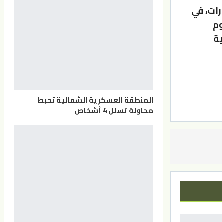
رات، في
وم
ية
المنطقة العسكرية الشمالية تحبط
محاولة تسلل 4 أشخاص