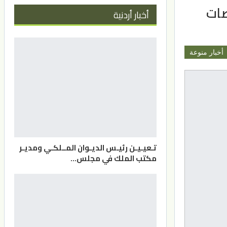
صات
أخبار أردنية
أخبار منوعة
تـعيـيـن رئيـس الديـوان المــلكـي ومديـر
مكتب الملك في مجلس…