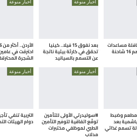
أخبار منوعة
أخبار منوعة
قافلة مساعدات
بعد نفوق 15 فيلا.. كينيا
احنة
تحقق في كارثة بيئية ناتجة
احترقت في عامي
عن التسمم بالسيانيد
الشجرة المحترقة 
أخبار منوعة
أخبار منوعة
ق مطعم وضبط
#سوليدرتي الأولى للتأمين
التربية تنفي تأج
هاشمية بعد
توقّع اتفاقية لتوفير التأمين
دوام الهيئات الت
الطبي لموظفي مختبرات
مدلاب