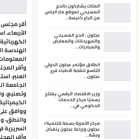
المئات يشاركون بالحج
المسيحي لموقع مار الياس
من اتباع كنيسة…
أقر مجلس ه
الأربعاء، 
عجلون : الحج المسيحي
الكهربائية
والمهرحانات والمعارض
والمبادرات…
الهندسة ال
المعلومات،
انطلاق مؤتمر عجلون الدولي
وأقر المجل
التاسع لنقابة الاطباء فرع
العنبر، اس
عجلون…
الجامعة ال
وتصنيع، وا
وزير الاقتصاد الرقمي يفتتح
رسميًا مركز الخدمات
الكيميائية
الحكومي في…
ووافق على 
والنطق، وع
مركز الأميرة بسمة للتنمية/
السريرية ف
عجلون وزراعة عجلون ينفذان
ورشة…
وأقر المجل