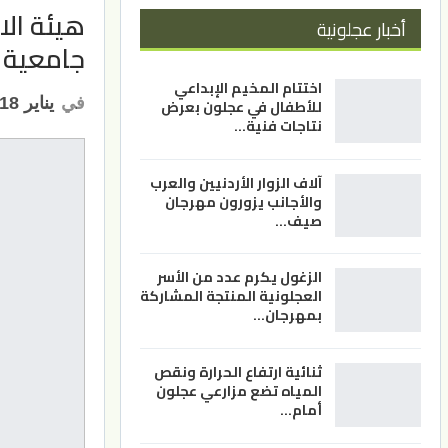
هيئة الا
أخبار عجلونية
جامعية
اختتام المخيم الإبداعي
في
يناير 18, 2023
للأطفال في عجلون بعرض
نتاجات فنية…
آلاف الزوار الأردنيين والعرب
والأجانب يزورون مهرجان
صيف…
الزغول يكرم عدد من الأسر
العجلونية المنتجة المشاركة
بمهرجان…
ثنائية ارتفاع الحرارة ونقص
المياه تضع مزارعي عجلون
أمام…