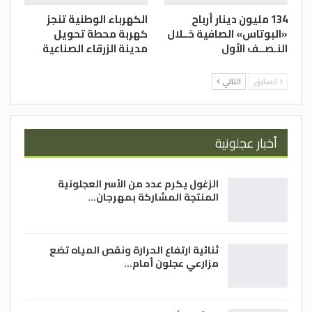
134 مليون دينار أرباح
الكهرباء الوطنية تنجز
«البوتاس» الصافية خــلال
كهربة محطة تحويل
النـصــف الأول
مدينة الزرقاء الصناعية
السابق
التالي
أخبار عجلونية
الزغول يكرم عدد من الأسر العجلونية
المنتجة المشاركة بمهرجان…
ثنائية ارتفاع الحرارة ونقص المياه تضع
مزارعي عجلون أمام…