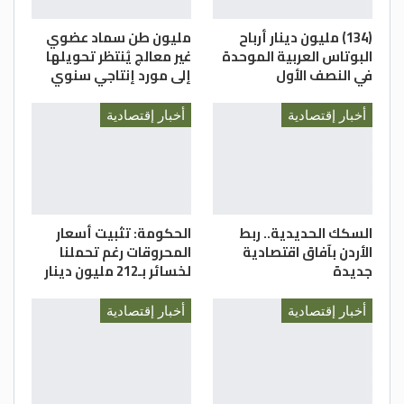
(134) مليون دينار أرباح
مليون طن سماد عضوي
البوتاس العربية الموحدة
غير معالج يُنتظر تحويلها
في النصف الأول
إلى مورد إنتاجي سنوي
أخبار إقتصادية
أخبار إقتصادية
السكك الحديدية.. ربط
الحكومة: تثبيت أسعار
الأردن بآفاق اقتصادية
المحروقات رغم تحملنا
جديدة
لخسائر بـ212 مليون دينار
أخبار إقتصادية
أخبار إقتصادية