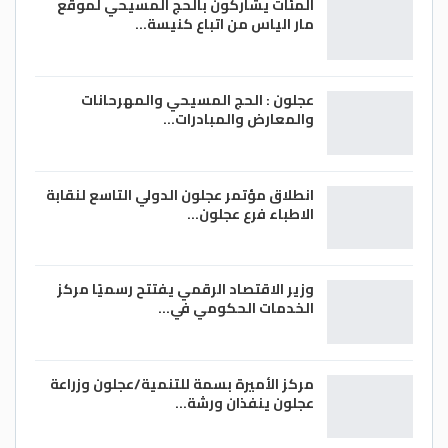
المئات يشاركون بالحج المسيحي لموقع
مار الياس من اتباع كنيسة…
عجلون : الحج المسيحي والمهرحانات
والمعارض والمبادرات…
انطلاق مؤتمر عجلون الدولي التاسع لنقابة
الاطباء فرع عجلون…
وزير الاقتصاد الرقمي يفتتح رسميًا مركز
الخدمات الحكومي في…
مركز الأميرة بسمة للتنمية/عجلون وزراعة
عجلون ينفذان ورشة…