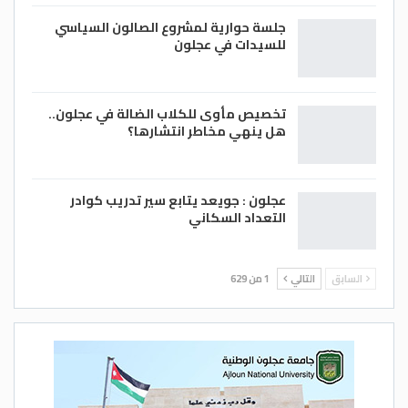
جلسة حوارية لمشروع الصالون السياسي
للسيدات في عجلون
تخصيص مأوى للكلاب الضالة في عجلون..
هل ينهي مخاطر انتشارها؟
عجلون : جويعد يتابع سير تدريب كوادر
التعداد السكاني
السابق
التالي
1 من 629