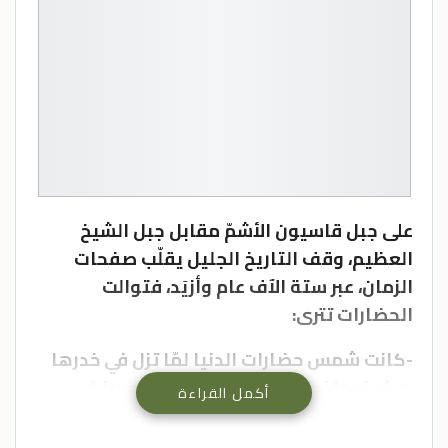
على جبل قاسيون الأشمّ مقابل جبل الشيخ
العظيم، وقف التاريخ الجليل يقلّب صفحات
الزمان، عبر ستة الآف عام وأزيَد، فتوالت
الحضارات تترى:
-كانت شمس حضارات الدنيا لمّا تزل في خدرها
بعدُ عندما نبغت حضارة كيش في سوريا في
أكمل القراءة
الألف الرابع قبل الميلاد، ثم انتقلت إلى العراق
لتؤسس مدينة “أكّاد”، وتطلق شعلة الحضارة