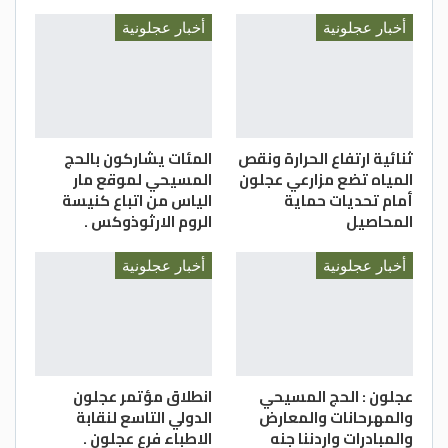
أخبار عجلونية
أخبار عجلونية
ثنائية ارتفاع الحرارة ونقص
المئات يشاركون بالحج
المياه تضع مزارعي عجلون
المسيحي لموقع مار
أمام تحديات حماية
الياس من اتباع كنيسة
المحاصيل
الروم الارثوذوكس .
أخبار عجلونية
أخبار عجلونية
عجلون : الحج المسيحي
انطلاق مؤتمر عجلون
والمهرحانات والمعارض
الدولي التاسع لنقابة
والمبادرات واردننا جنه
الاطباء فرع عجلون .