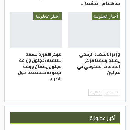
ساهما في تنشيط…
أخبار عجلونية
أخبار عجلونية
وزير الاقتصاد الرقمي
مركز الأميرة بسمة
يفتتح رسميًا مركز
للتنمية/عجلون وزراعة
الخدمات الحكومي في
عجلون ينفذان ورشة
عجلون
توعوية متخصصة حول
الطرق…
السابق
التالي
أخبار عجلونية