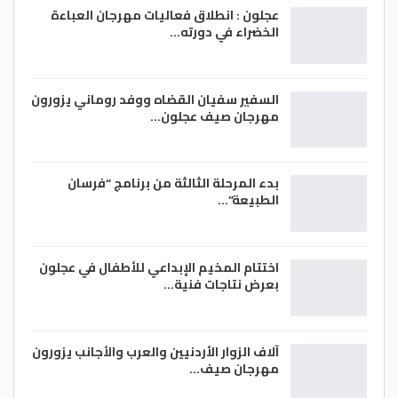
عجلون : انطلاق فعاليات مهرجان العباءة
الخضراء في دورته…
السفير سفيان القضاه ووفد روماني يزورون
مهرجان صيف عجلون…
بدء المرحلة الثالثة من برنامج “فرسان
الطبيعة”…
اختتام المخيم الإبداعي للأطفال في عجلون
بعرض نتاجات فنية…
آلاف الزوار الأردنيين والعرب والأجانب يزورون
مهرجان صيف…