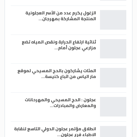
الزغول يكرم عدد من الأسر العجلونية
المنتجة المشاركة بمهرجان…
ثنائية ارتفاع الحرارة ونقص المياه تضع
مزارعي عجلون أمام…
المئات يشاركون بالحج المسيحي لموقع
مار الياس من اتباع كنيسة…
عجلون : الحج المسيحي والمهرحانات
والمعارض والمبادرات…
انطلاق مؤتمر عجلون الدولي التاسع لنقابة
الاطباء فرع عجلون…