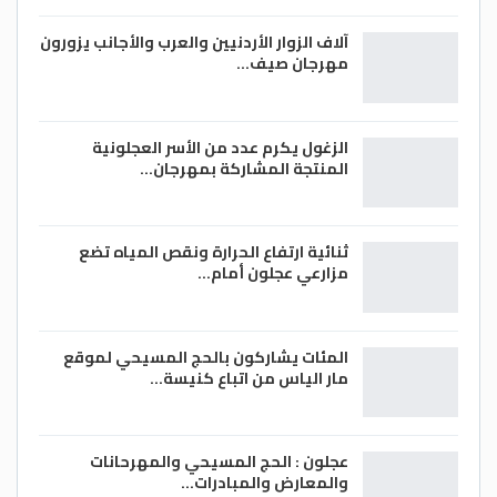
آلاف الزوار الأردنيين والعرب والأجانب يزورون
مهرجان صيف…
الزغول يكرم عدد من الأسر العجلونية
المنتجة المشاركة بمهرجان…
ثنائية ارتفاع الحرارة ونقص المياه تضع
مزارعي عجلون أمام…
المئات يشاركون بالحج المسيحي لموقع
مار الياس من اتباع كنيسة…
عجلون : الحج المسيحي والمهرحانات
والمعارض والمبادرات…