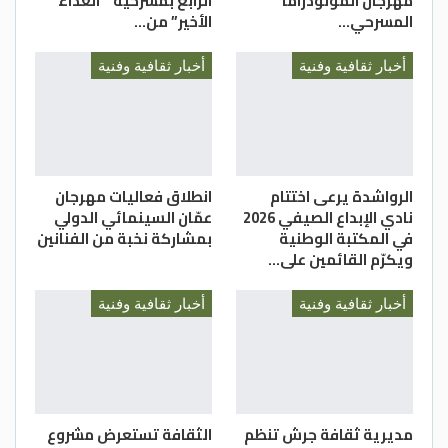
مهرجان المونودراما
الرابع بمسرحية ” الغداء
المسرحي…
الأخير” من…
أخبار ثقافية وفنية
أخبار ثقافية وفنية
الرواشدة يرعى اختتام
انطلاق فعاليات مهرجان
نادي الإبداع الصيفي 2026
عمّان السينمائي الدولي
في المكتبة الوطنية
بمشاركة نخبة من الفنانين
ويكرّم القائمين على…
أخبار ثقافية وفنية
أخبار ثقافية وفنية
مديرية ثقافة جرش تنظم
الثقافة تستعرض مشروع