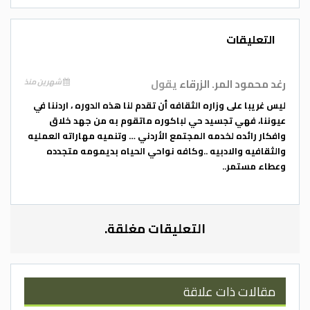
وحول تفاصيل البرنامج التدريبي، أوضحت
الوزارة أن الدورة التدريبية الواحدة في كل
التعليقات
محافظة ستشمل 45 ساعة تدريبية مكثفة،
يتم توزيعها على مدار 9 أيام متواصلة.
رغد محمود المر. الزرقاء
يقول
شهرين منذ
وتدمج الورشات بين التعليم النظري داخل
ليس غريبا على وزاره الثقافه أن تقدم لنا هذه الدوره ، اردننا في
القاعات والتطبيق العملي الميداني لتطوير
عيوننا، فهي تجسيد حي لباكوره ماتقوم به من جهد خلاق
مهارات المتدربين في التقاط الصورة، والتعامل
وافكار رائده لخدمه المجتمع الأردني … وتنميه مهاراته العمليه
مع الإضاءة، وتكوين الكادرات الاحترافية
والثقافيه والادبيه ..وكافه نواحي الحياه بديمومه متجدده
وعطاء مستمر..
وتوثيق التفاصيل بدقة. ويسعى هذا البرنامج
إلى تمكين الشباب الأردني وتزويدهم بالمهارات
اللازمة لتوثيق جماليات بيئتهم المحلية
التعليقات مغلقة.
وتراثهم.
وفي ختام جولة الدروات، سيتم تنظيم معرض
ختامي مركزي كبير، يجمع المشاركين
مقالات ذات علاقة
المتميزين من كافة محافظات المملكة،