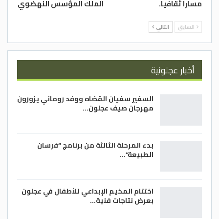
مسارا ثقافيا.
الملك المؤسس النهضوي
السابق
التالي
أخبار عجلونية
السفير سفيان القضاه ووفد روماني يزورون
مهرجان صيف عجلون…
بدء المرحلة الثالثة من برنامج “فرسان
الطبيعة”…
اختتام المخيم الإبداعي للأطفال في عجلون
بعرض نتاجات فنية…