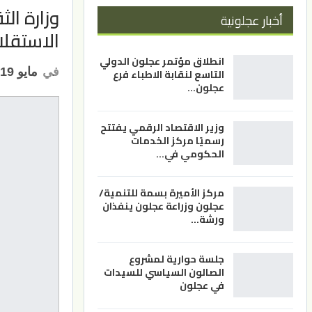
وزارة ال
أخبار عجلونية
الاستقلال 
انطلاق مؤتمر عجلون الدولي
في
مايو 19, 2025
التاسع لنقابة الاطباء فرع
عجلون…
وزير الاقتصاد الرقمي يفتتح
رسميًا مركز الخدمات
الحكومي في…
مركز الأميرة بسمة للتنمية/
عجلون وزراعة عجلون ينفذان
ورشة…
جلسة حوارية لمشروع
الصالون السياسي للسيدات
في عجلون