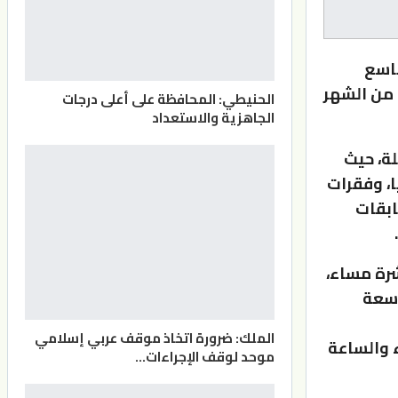
تاسع
والسبعين، في العاصمة والمحافظات، والتي ستبدأ يوم 23 وحتى 25 من الشهر
الحنيطي: المحافظة على أعلى درجات
الجاهزية والاستعداد
لة، حيث
، وفقرات
ابقات
شرة مساء،
اعة التاسعة
الملك: ضرورة اتخاذ موقف عربي إسلامي
ية لطائرات الدرون الساعة 9:00 مساء والساعة
موحد لوقف الإجراءات…