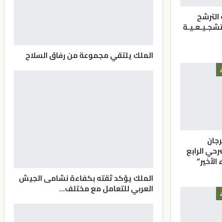
 الترشح
لتشجـيـعـيـة
الملك يلتقي مجموعة من رفاق السلاح
جان
رحي الرابع
الأخير”
الملك يؤكد ثقته بكفاءة نشامى الجيش
العربي للتعامل مع مختلف…