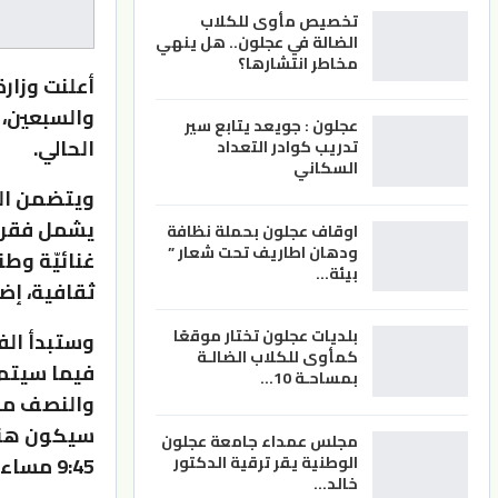
تخصيص مأوى للكلاب
الضالة في عجلون.. هل ينهي
مخاطر انتشارها؟
أعلنت وزارة
عجلون : جويعد يتابع سير
الحالي.
تدريب كوادر التعداد
السكاني
ويتضمن الب
يشمل فقرات
اوقاف عجلون بحملة نظافة
ودهان اطاريف تحت شعار ”
غنائيّة وط
بيئة…
ثقافية، إض
بلديات عجلون تختار موقعًا
وستبدأ الف
كمأوى للكلاب الضالـة
بمساحـة 10…
والنصف مسا
مجلس عمداء جامعة عجلون
9:45 مساء في منطقة رغدان.
الوطنية يقر ترقية الدكتور
خالد…