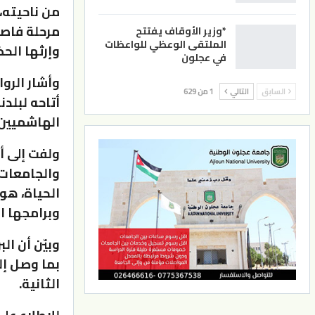
من ناحيته،
مرحلة فاصلة
*وزير الأوقاف يفتتح
الملتقى الوعظي للواعظات
وإرثها الح
في عجلون
وأشار الروا
السابق
التالي
1 من 629
أتاحه لبلد
الهاشميين ا
ولفت إلى أ
والجامعات
الحياة، هو
وبرامجها ا
وبيّن أن ال
بما وصل إل
الثانية.