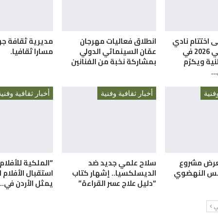
ى اختتام نادي
انطلاق فعاليات مهرجان
مديرية ثقافة ج
الإبداع الصيفي 2026 في
عمّان السينمائي الدولي
مسارا ثقافيا.
نية ويكرّم
بمشاركة نخبة من الفنانين
…
فنية
أخبار ثقافية وفنية
أخبار ثقافية وفنية
عرض مشروع
سلاح علمي جديد ضد
“الملكية للأفلام
سس النهضوي
الديسلكسيا.. إشهار كتاب
استقبال الأفلام ل
“دليل علاج عسر القراءة”
يمثل الأردن في…
لي