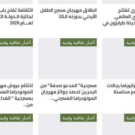
ري تفتتح
انطلاق مهرجان مسرح الطفل
الثقافة تفتح باب
ي العالمي
الأردني بدورته الـ20
لجائزة الـدولـة ا
ينة طرابزون في
لعـــام 2026
فنية
أخبار ثقافية وفنية
أخبار ثقافية وفنية
انوراما رجالات
مسرحية” المدعو صدفة” من
اختتام عروض مهر
م محاسنة
البحرين تحصد جوائز مهرجان
المونودراما المس
المونودراما المسرحي…
بمسرحية ” الغداء 
من…
فنية
أخبار ثقافية وفنية
أخبار ثقافية وفنية