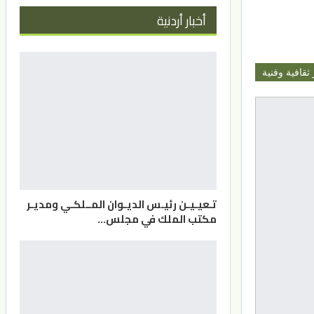
أخبار أردنية
 ثقافية وفنية
تـعيـيـن رئيـس الديـوان المــلكـي ومديـر
مكتب الملك في مجلس…