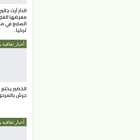
الدار آرت جالي
معرضها الفن
السابع في مد
تركيا .
أخبار ثقافية و
الخضير يختم ب
جرش بالمرحو
أخبار ثقافية و