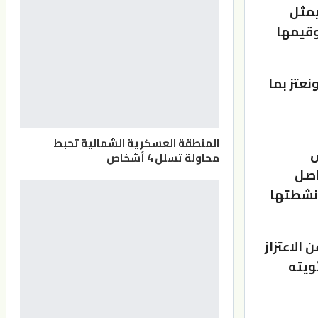
يمثل
 وقيمها
نعتز بما
المنطقة العسكرية الشمالية تحبط
س
محاولة تسلل 4 أشخاص
اصل
أنشطتها
 الاعتزاز
ويته