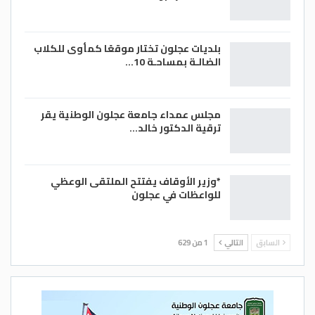
بلديات عجلون تختار موقعًا كمأوى للكلاب
الضالـة بمساحـة 10…
مجلس عمداء جامعة عجلون الوطنية يقر
ترقية الدكتور خالد…
*وزير الأوقاف يفتتح الملتقى الوعظي
للواعظات في عجلون
السابق
التالي
1 من 629