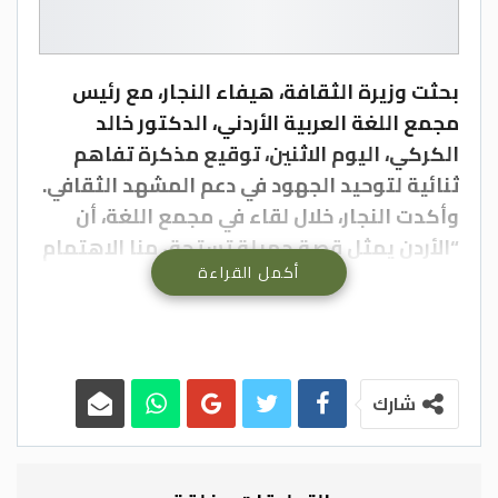
بحثت وزيرة الثقافة، هيفاء النجار، مع رئيس
مجمع اللغة العربية الأردني، الدكتور خالد
الكركي، اليوم الاثنين، توقيع مذكرة تفاهم
ثنائية لتوحيد الجهود في دعم المشهد الثقافي.
وأكدت النجار، خلال لقاء في مجمع اللغة، أن
“الأردن يمثل قصة جميلة تستحق منا الاهتمام
أكمل القراءة
والسعي الدائم نحو تجديد المشهد الثقافي
والنهوض به لنشر الأمل وبثه على امتداد
مساحة الوطن”.
وأشارت، بحسب بيان صحفي صدر عن الوزارة
اليوم، إلى أن وزارة الثقافة معنية بالتشبيك
شارك
والمشاركة مع مؤسسات من شأنها تعميق
الوعي الثقافي والجمالي، مبينة أنها تسعى
للانتقال من الثقافة النخبوية إلى الثقافة