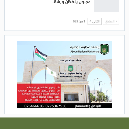
عجلون ينفذان ورشة…
السابق
التالي
1 من 629