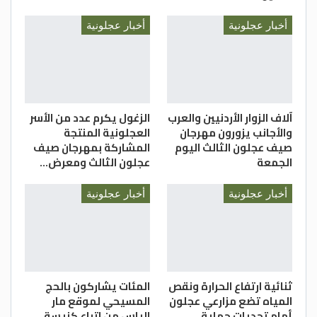
الدستور – علي القضاة
أخبار عجلونية
أخبار عجلونية
آلاف الزوار الأردنيين والعرب
الزغول يكرم عدد من الأسر
والأجانب يزورون مهرجان
العجلونية المنتجة
صيف عجلون الثالث اليوم
المشاركة بمهرجان صيف
الجمعة
عجلون الثالث ومعرض…
أخبار عجلونية
أخبار عجلونية
ثنائية ارتفاع الحرارة ونقص
المئات يشاركون بالحج
المياه تضع مزارعي عجلون
المسيحي لموقع مار
أمام تحديات حماية
الياس من اتباع كنيسة