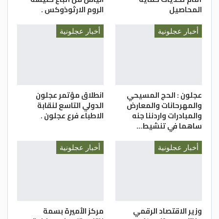
المحاصيل
الروم الارثوذوكس .
أخبار عجلونية
أخبار عجلونية
عجلون : الحج المسيحي
انطلاق مؤتمر عجلون
والمهرحانات والمعارض
الدولي التاسع لنقابة
والمبادرات واردننا جنه
الاطباء فرع عجلون .
ساهما في تنشيط…
أخبار عجلونية
أخبار عجلونية
وزير الاقتصاد الرقمي
مركز الأميرة بسمة