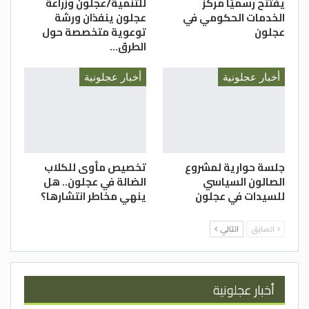
يفتتح رسميًا مركز
للتنمية/عجلون وزراعة
الخدمات الحكومي في
عجلون ينفذان ورشة
عجلون
توعوية متخصصة حول
الطرق…
أخبار عجلونية
أخبار عجلونية
جلسة حوارية لمشروع
تخصيص مأوى للكلاب
الصالون السياسي
الضالة في عجلون.. هل
للسيدات في عجلون
ينهي مخاطر انتشارها؟
السابق
التالي
أخبار عجلونية