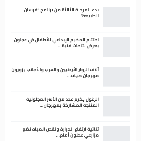
بدء المرحلة الثالثة من برنامج “فرسان
الطبيعة”…
اختتام المخيم الإبداعي للأطفال في عجلون
بعرض نتاجات فنية…
آلاف الزوار الأردنيين والعرب والأجانب يزورون
مهرجان صيف…
الزغول يكرم عدد من الأسر العجلونية
المنتجة المشاركة بمهرجان…
ثنائية ارتفاع الحرارة ونقص المياه تضع
مزارعي عجلون أمام…