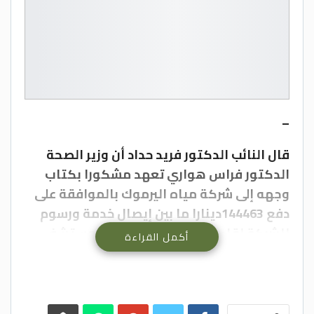
–
قال النائب الدكتور فريد حداد أن وزير الصحة
الدكتور فراس هواري تعهد مشكورا بكتاب
وجهه إلى شركة مياه اليرموك بالموافقة على
دفع 144463دينارا ما بين إيصال خدمة ورسوم
للشركة لقاء المباشرة بعملية ربط مستشفى
أكمل القراءة
الايمان الحكومي الجديد ما على شبكة الصرف
الصحي تمهيدا لاستلامه .
وطلب الدكتور الهواري من الشركة موافاة
الوزارة بمطالبة اصلية .