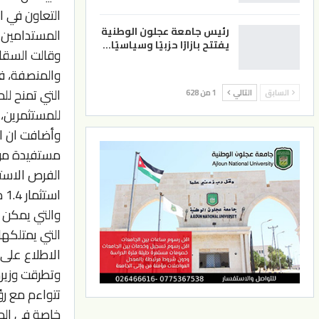
التعاون في ا
رئيس جامعة عجلون الوطنية
المستدامين ف
يفتتح بازارًا حزبيًا وسياسيًا…
وقالت السقاف
والمنصفة، فق
التي تمنح لل
السابق
التالي
1 من 628
للمستثمرين، 
وأضافت ان ال
مستفيدة من ا
اس
التي يمتلكها 
الاطلاع على ه
وتطرقت وزيرة
خاصة في الم