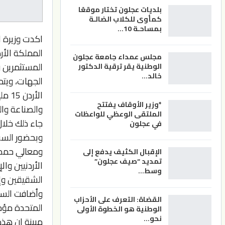
بلديات عجلون تختار موقعًا
كمأوى للكلاب الضالـة
بمساحـة 10…
اكدت وزيرة ا
المملكة الأر
مجلس عمداء جامعة عجلون
المستثمرين و
الوطنية يقر ترقية الدكتور
خالد…
الجهات، ويتم
الأر
*وزير الأوقاف يفتتح
والصناعة والط
الملتقى الوعظي للواعظات
جاء ذلك خلال
في عجلون
وبحضور السفي
ومعالي حمدي 
الإقبال الكثيف يدفع إلى
تمديد “صيف عجلون”
الأردنيين وا
وسط…
الشقيقين وإس
وأضافت السقاف
القضاة: التعرف على الأحزاب
المتحدة مؤخر
الوطنية هو الخطوة الأولى
نحو…
مبينة ان هذه