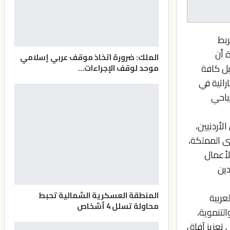
ربط
 أن
الملك: ضرورة اتخاذ موقف عربي إسلامي
بل كافة
موحد لوقف الإجراءات…
راتية في
سياحي
لأردنيين،
ى المملكة،
لأعمال
دين
المنطقة العسكرية الشمالية تحبط
عربية
محاولة تسلل 4 أشخاص
لتنموية،
 تعزيز آفاق