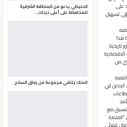
د على
الحنيطي يدعو من المنطقة الشرقية
للمحافظة على أعلى درجات…
 إلى تسهيل
مته
 هذا
ر تاريخية
الاقتصادية
لتي من
تنمية
الملك يلتقي مجموعة من رفاق السلاح
 البلدين في
قطاعات
أمد
لتنسيق مع
ن “المنصة
تصال المرئي