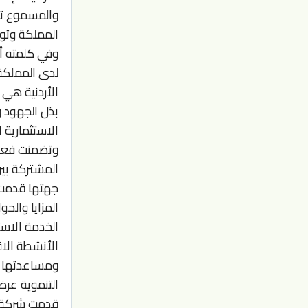
والمسموع تج
المملكة وتو
وفي كلمته أك
لدى المملكة، 
الأردنية هي 
بذل الجهود و
الاستثمارية 
وتضمنت فعال
المشتركة بين
جهتها قدمت و
المزايا والح
الأنشطة الاق
ومساعدتها ع
التنموية عرض
قدمت شركة ال