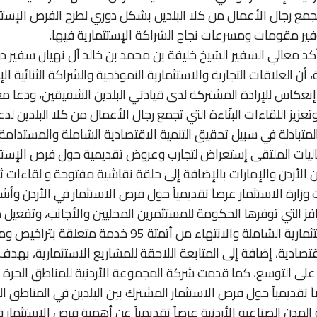
مع رجال الأعمال من كلا البلدين بشكل دوري لطرح الفرص الإستث
فير مقومات ومسرعات نجاح الشراكة الإستثمارية فيها.
د معالي السفير الشيخ خليفة بن محمد بن خالد آل نهيان سفير دو
أن العلاقات التجارية والاستثمارية النموذجية والشراكة الثنائية الإم
إنعكاس للإرادة المشتركة لدى قيادتي البلدين الشقيقين، ودعا مع
تعزيز اللقاءات البنّاءة التي تجمع رجال الأعمال من كلا البلدين ل
المتبادلة في سبيل تحقيق التنمية الاقتصادية الشاملة والمستدامة.
يات الملتقى إستعراض لتجارب وعروض تقديمية حول فرص الإستث
 الأردن والإمارات بالإضافة إلى حلقة نقاشية مفتوحة و لقاءات ثن
زارة الاستثمار عرضاَ تقديمياً حول فرص الاستثمار في الأردن وأش
وافز التي توفرها الحكومة للمستثمرين المحليين والأجانب، وتفعيل
الخدمة الاستثمارية الشاملة والانتهاء من أتمتة 95 خدمة متعلقة 
تصادية، إضافة إلى المتابعة اللاحقة للمشاريع الاستثمارية، بهدف
لى التوسع، كما قدمت شركة المجموعة الأردنية للمناطق الحرة 
اَ تقديمياً حول فرص الاستثمار المشترك بين البلدين في المناطق الح
مدن الصناعية الأردنية عرضاً تقديمياً عن أهمية فرص الاستثمار 