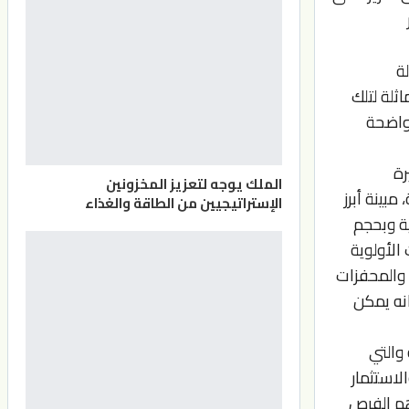
ة
ثلة لتلك
 واضحة
رة
الملك يوجه لتعزيز المخزونين
بينة أبرز
الإستراتيجيين من الطاقة والغذاء
فة عالية وبحجم
ت الأولوية
، وأهم الإمكانات والمحفزات
انه يمكن
 والتي
أعمال والاستثمار
هم الفرص