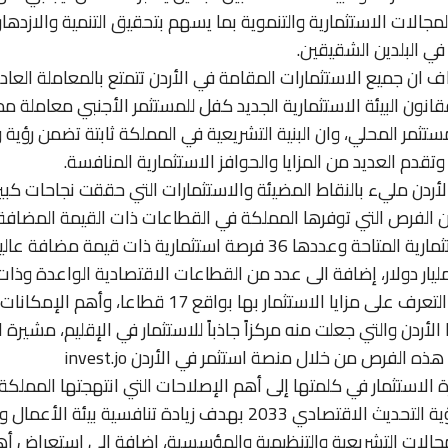
لمجالات الاستثمارية والتنموية بما يسهم بتحقيق التنمية والازدهار
ي البلدين الشقيقين.
 ان جميع الاستثمارات المقامة في الأردن تتمتع بالمعاملة العادل
انون البيئة الاستثمارية الجديد كفل للمستثمر الأجنبي معاملة مما
مستثمر المحلي، وان البنية التشريعية في المملكة ثابتة تضمن رؤية
وتقدم العديد من المزايا والحوافز الاستثمارية المنافسة.
أردن مليء بالنقاط المضيئة والاستثمارات التي حققت نجاحات كبي
لفرص التي توفرها المملكة في القطاعات ذات القيمة المضافة، م
الفرص الاستثمارية المتاحة وعددها 36 فرصة استثمارية ذات قيمة مضا
تثمار 1.4 مليار دولار، إضافة الى عدد من القطاعات الاقتصادية الواعدة وذا
والتي يمكن التعرف على مزايا الاستثمار بها بواقع 17 قطاعا
الأردن والتي جعلت منه مركزاً جاذباً للاستثمار في الإقليم، مشيرة 
ذه الفرص من خلال منصة استثمر في الأردن invest.jo
 الاستثمار في كلمتها إلى أهم الإصلاحات التي انتهجتها المملكة
تتواءم مع رؤية التحديث الاقتصادي 2033 بهدف زيادة تنافسية بيئة ال
جالات التشريعية والتنظيمية والمؤسسية، إضافة الى استعراض أ