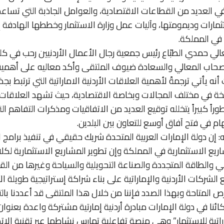
في العديد من القطاعات الاقتصادية، والعوامل الجاذبة التي تساع
مارات وديمومتها، وآليات عمل وزارة الاستثمار وخططها الهادفة
 في المملكة.
ي حمدي الطبّاع رئيس جمعية رجال الأعمال الأردنيين رحب في كل
بأصحاب المعالي والسعادة ضيوف الملتقى وأكد معاليه على أهمية
نه يأتي ترجمةً لأهمية العلاقات الأردنية الاماراتية التي ترتبط بجذو
ة في مختلف المجالات وبخاصة الاقتصادية، حيث تشهد العلاقات 
طوراً كبيراً يتخلله توقيع العديد من الاتفاقيات ومذكرات التفاهم ا
م في فتح آفاق أوسع للتعاون بين البلدين.
 إن دولة الإمارات العربية المتحدة شريك حقيقي في تنفيذ برامج ال
ريع الاستثمارية في المملكة وإن تطوير المشاريع الاستثمارية لكلا
عي والطاقة المتجددة والصناعة التحويلية والسياحة وغيرها من ال
الشركات الأردنية والإماراتية على بناء شراكة إستراتيجية طويلة ال
رص المتاحة وبهذا الصدد فإننا من خلال هذا الملتقى قد أعددنا با
ائنا في دولة الإمارات مبادرة أردنية إمارتية مشتركة واعدة بعنوا
ماراتية للإستثمار” وهي منصة تفاعلية تمارس نشاطها عبر تقنية الا