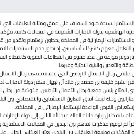
لاستثمار السيدة خلود السقاف على عمق ومتانة العلاقات التي ت
دنية الهاشمية بدولة الامارات الشقيقة في المجالات كافة، مؤكدة
الاستثمارات الإماراتية في المملكة يحظون بإهتمام وتقدير من ق
 التعامل معهم كشركاء أساسيين، إذ تجاوز حجم الاستثمارات الاما
دن 15 مليار دولار موزعة في عدد متنوع من القطاعات الحيوية كالقطاع ال
اقة والتعدين والبنية التحتية وغيرها.
 ملتقى رجال الاعمال الاردنيين الذي عقدته جمعية رجال الاعمال ا
ر الشيخ خليفة بن محمد بن خالد آل نهيان سفير دولة الامارات لد
الطبّاع رئيس جمعية رجال الأعمال الأردنيين، وكوكبة من رجال ا
لإماراتيين وذلك لبحث آفاق التعاون الاستثماري والاقتصادي بين البل
تعراض الفرص الواعدة للإستثمار الإماراتي في المملكة.
 انه خلال زيارة جلالة الملك عبد الله الثاني إلى دولة الإمارات ال
اً تم توقيع مذكرات تفاهم بين البلدين في المجالات الاستثمارية وا
 المذكرات وطبيعة العلاقات بين البلدين يعتبر انعكاس ايجابي على