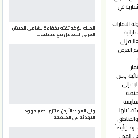
مارية في
لة الامارات
الملك يؤكد ثقته بكفاءة نشامى الجيش
اراتية
العربي للتعامل مع مختلف…
اليه إلى
دعم الفرص
مار
ائية، ومن
ارت إلى
 منصة
بتراخيص وممارسة
 تمكينها
ولي العهد: الأردن ملتزم بدعم جهود
التهدئة في المنطقة
والمناطق
رة، وأيضاً
في المدن