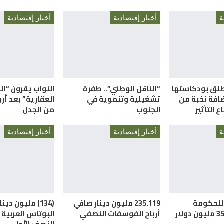
ة
أخبار إقتصادية
أخبار إقتصادية
لق بودكاستها
“الناقل الوطني”.. طفرة
النواب يقرون “ال
افة نخبة من
تشغيلية وتنموية في
العقارية” بعد أر
 التأثير
الجنوب
من الجدل
ة
أخبار إقتصادية
أخبار إقتصادية
للحكومة
235.119 مليون دينار صافي
(134) مليون دينا
أرباح الفوسفات النصفي
البوتاس العربية