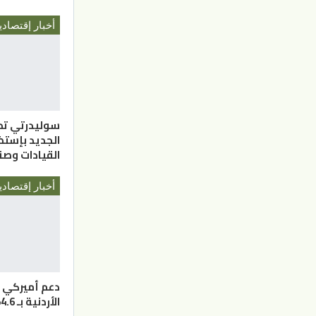
أخبار إقتصادي
سوليدرتي تط
الجديد بإستض
القيادات وصناع
أخبار إقتصادي
دعم أميركي 
الأردنية بـ 354.6 مليون دولار