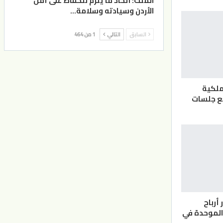
الملك: اتخاذ ما يلزم للحفاظ على أمن
الأردن وسيادته وسلامة…
السابق
التالي
1 من 464
ملكية
بع جلسات
ر أرباح
 الموحدة في