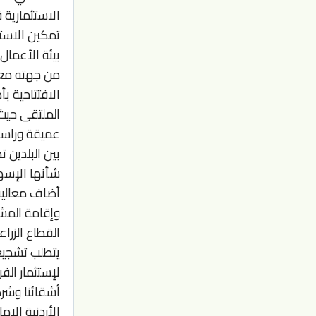
الاستثمارية 
تمكين الاستث
بيئة الأعمال
من جهته معال
الافتتاحية 
الملتقى حيث أ
عميقة وراسخ
بين البلدين ت
شأنها الإسها
أضاف معاليه:
وإقامة المشا
القطاع الزرا
يتطلب تشجيع 
لإستثمار الف
أشقائنا وشرك
الأردنية الإ