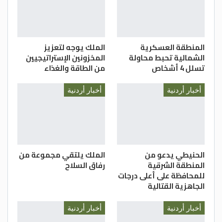
الصحية بالتنسيق مع الجهات المعنية.
بترا
المنطقة العسكرية
الملك يوجه لتعزيز
الشمالية تحبط محاولة
المخزونين الإستراتيجيين
تسلل 4 أشخاص
من الطاقة والغذاء
أخبار أردنية
أخبار أردنية
الحنيطي يدعو من
الملك يلتقي مجموعة من
المنطقة الشرقية
رفاق السلاح
للمحافظة على أعلى درجات
الجاهزية القتالية
أخبار أردنية
أخبار أردنية