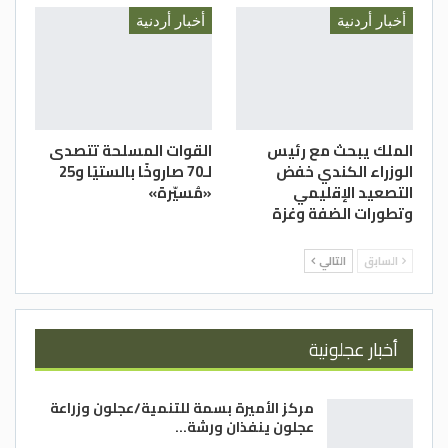
أخبار أردنية
أخبار أردنية
الملك يبحث مع رئيس
القوات المسلحة تتصدى
الوزراء الكندي خفض
لـ70 صاروخًا بالستيًا و25
التصعيد الإقليمي
«مُسيّرة»
وتطورات الضفة وغزة
السابق
التالي
أخبار عجلونية
مركز الأميرة بسمة للتنمية/عجلون وزراعة
عجلون ينفذان ورشة…