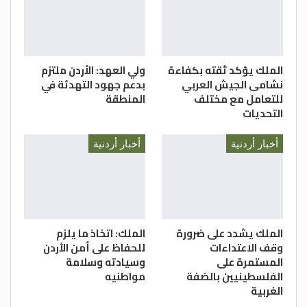
الملك يؤكد ثقته بكفاءة
ولي العهد: الأردن ملتزم
نشامى الجيش العربي
بدعم جهود التهدئة في
للتعامل مع مختلف
المنطقة
التحديات
أخبار أردنية
أخبار أردنية
الملك يشدد على ضرورة
الملك: اتخاذ ما يلزم
وقف الاعتداءات
للحفاظ على أمن الأردن
المستمرة على
وسيادته وسلامة
الفلسطينيين بالضفة
مواطنيه
الغربية