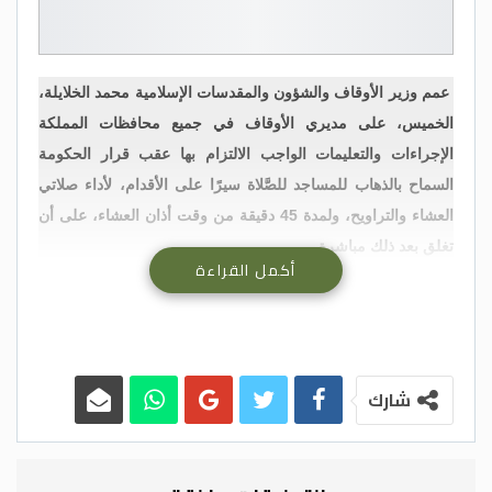
عمم وزير الأوقاف والشؤون والمقدسات الإسلامية محمد الخلايلة،
الخميس، على مديري الأوقاف في جميع محافظات المملكة
الإجراءات والتعليمات الواجب الالتزام بها عقب قرار الحكومة
السماح بالذهاب للمساجد للصَّلاة سيرًا على الأقدام، لأداء صلاتي
العشاء والتراويح، ولمدة 45 دقيقة من وقت أذان العشاء، على أن
تغلق بعد ذلك مباشرة.
أكمل القراءة
ودعا في تعميمه الصادر، المصلين، إلى ضرورة الالتزام بالتباعد
الجسدي حسب الأماكن المحددة للصلاة في المساجد، والالتزام
بعدم المصافحة والتقبيل، وإحضار سجادة صلاة خاصة لكل مصل.
وشدد على التزام جميع المصلين والعاملين في المساجد بوضع
شارك
الكمامات قبل الدخول للمساجد، فضلا عن إقامة الصلاة في
المساجد وساحاتها بالإضافة للساحات العامة، مع ضمان التباعد
الجسدي بين المصلين.