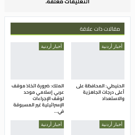
التعليقات مغلقة.
وحول مصليات النساء لفت الوزير إلى أنها ستكون مفتوحة لصلاة
النساء ضمن الاشتراطات الصحية المعلنة.
مقالات ذات علاقة
وحثّ الأئمة والعاملين في المساجد إلى توجيه كبار السن والأطفال
ومن لديهم أعراض مرضية بعدم الحضور إلى المسجد في هذا
الظرف الاستثنائي.
أخبار أردنية
أخبار أردنية
وأشار الخلايلة في تعميمه، إلى ضرورة الاستمرار بالتعقيم
والتنظيف اليومي للمساجد، وتوفير وسائل التعقيم في جميع
المساجد وعلى مرأى من المصلين، وفتح النوافذ والأبواب قبل فتح
المسجد بعشرين دقيقة ولحين مغادرة المصلين، ومن ثم وإغلاقه.
الحنيطي: المحافظة على
الملك: ضرورة اتخاذ موقف
أعلى درجات الجاهزية
عربي إسلامي موحد
وشدد الوزير على عدم الإطالة في صلاة الجماعة والالتزام
والاستعداد
لوقف الإجراءات
بالتخفيف على المصلين، ووجه مدراء الأوقاف بتشكيل لجان تفتيش
الإسرائيلية غير المسبوقة
في…
على المساجد في المديريات، للتأكد من تطبيق إجراءات السلامة
العامة والالتزام بالأوقات المحددة وتقديم تقارير بهذا الشأن.
أخبار أردنية
أخبار أردنية
كما أكد التعميم، على إغلاق المساجد غير الملتزمة بالاشتراطات