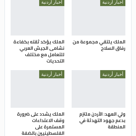
أخبار أردنية
أخبار أردنية
الملك يلتقي مجموعة من
الملك يؤكد ثقته بكفاءة
رفاق السلاح
نشامى الجيش العربي
للتعامل مع مختلف
التحديات
أخبار أردنية
أخبار أردنية
ولي العهد: الأردن ملتزم
الملك يشدد على ضرورة
بدعم جهود التهدئة في
وقف الاعتداءات
المنطقة
المستمرة على
الفلسطينيين بالضفة