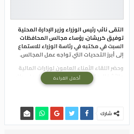
التقى نائب رئيس الوزراء وزير الإدارة المحلية
توفيق كريشان، رؤساء مجالس المحافظات
السبت في مكتبه في رئاسة الوزراء للاستماع
إلى أبرز التحديات التي تواجه عمل المجالس.
وحضر اللقاء الأمناء العامون لوزارات المالية
والأشغال والتربية والصحة، وجاء بناء على طلب
أكمل القراءة
رؤساء المجالس.
وركز اللقاء على أبرز المعيقات التي تواجه عمل
المجالس خصوصا فيما يتعلق بضعف نسب
شارك
الإنجاز وارتفاع كلف الدراسات والكلف
التقديرية للمشاريع سيما، وأن نسب الإنجاز
لعام 2022 لم تتجاوز 50% بحسب رؤساء مجالس.