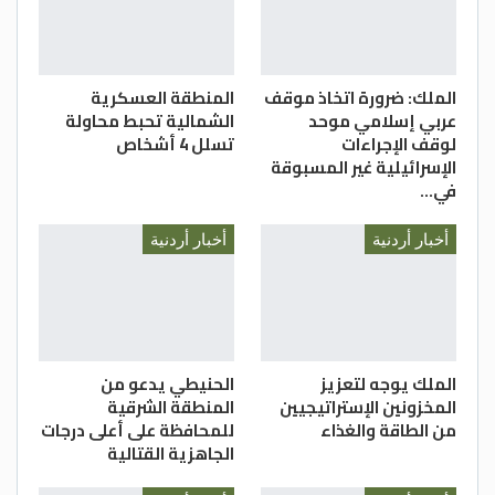
المثلى ورفع نسبة الإنجاز لتكون بما يزيد عن
75%.
المملكة
الملك: ضرورة اتخاذ موقف
المنطقة العسكرية
عربي إسلامي موحد
الشمالية تحبط محاولة
لوقف الإجراءات
تسلل 4 أشخاص
الإسرائيلية غير المسبوقة
في…
أخبار أردنية
أخبار أردنية
الملك يوجه لتعزيز
الحنيطي يدعو من
المخزونين الإستراتيجيين
المنطقة الشرقية
من الطاقة والغذاء
للمحافظة على أعلى درجات
الجاهزية القتالية