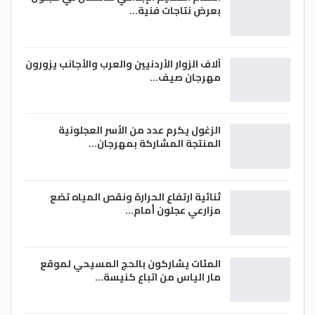
بعرض نتاجات فنية…
آلاف الزوار الأردنيين والعرب والأجانب يزورون
مهرجان صيف…
الزغول يكرم عدد من الأسر العجلونية
المنتجة المشاركة بمهرجان…
ثنائية ارتفاع الحرارة ونقص المياه تضع
مزارعي عجلون أمام…
المئات يشاركون بالحج المسيحي لموقع
مار الياس من اتباع كنيسة…