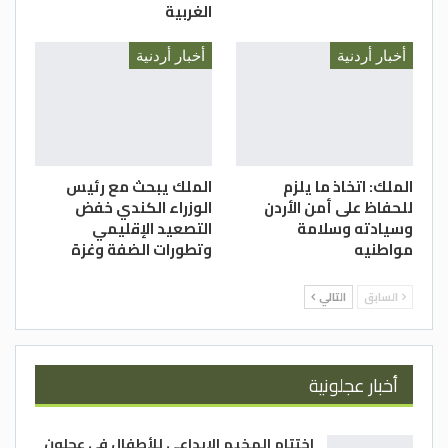
الغربية
أخبار أردنية
أخبار أردنية
الملك: اتخاذ ما يلزم
الملك يبحث مع رئيس
للحفاظ على أمن الأردن
الوزراء الكندي خفض
وسيادته وسلامة
التصعيد الإقليمي
مواطنيه
وتطورات الضفة وغزة
السابق
التالي
أخبار عجلونية
اختتام المخيم الإبداعي للأطفال في عجلون