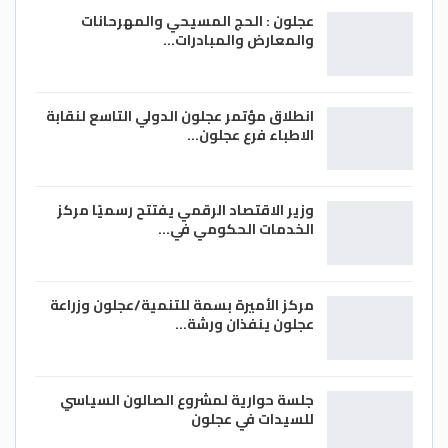
عجلون : الحج المسيحي والمهرحانات
والمعارض والمبادرات…
انطلاق مؤتمر عجلون الدولي التاسع لنقابة
الاطباء فرع عجلون…
وزير الاقتصاد الرقمي يفتتح رسميًا مركز
الخدمات الحكومي في…
مركز الأميرة بسمة للتنمية/عجلون وزراعة
عجلون ينفذان ورشة…
جلسة حوارية لمشروع الصالون السياسي
للسيدات في عجلون