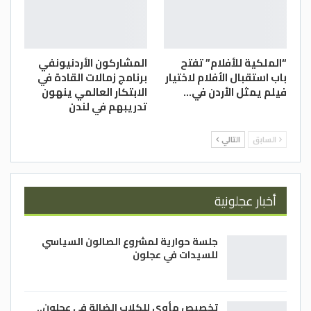
“الملكية للأفلام” تفتح
المشاركون الأردنيونفي
باب استقبال الأفلام لاختيار
برنامج زمالات القادة في
فيلم يمثل الأردن في…
الابتكار العالمي ينهون
تدريبهم في لندن
السابق
التالي
أخبار عجلونية
جلسة حوارية لمشروع الصالون السياسي
للسيدات في عجلون
تخصيص مأوى للكلاب الضالة في عجلون..