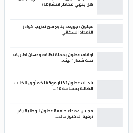
هل ينهي مخاطر انتشارها؟
عجلون : جويعد يتابع سير تدريب كوادر
التعداد السكاني
اوقاف عجلون بحملة نظافة ودهان اطاريف
تحت شعار ” بيئة…
بلديات عجلون تختار موقعًا كمأوى للكلاب
الضالـة بمساحـة 10…
مجلس عمداء جامعة عجلون الوطنية يقر
ترقية الدكتور خالد…