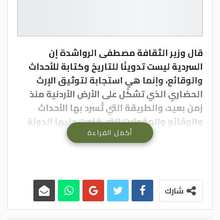
قال وزير الثقافة مصطفى الرواشدة إن
السردية ليست تدوينًا للتاريخ وكتابة للأحداث
والوقائع، وإنما هي استجابة لتوثيق الإرث
الحضاري الذي تشكّل على الأرض الأردنية منذ
زمن بعيد، والطريقة التي تُسرد بها الأحداث
والوقائع والمقولات التي قامت عليها الدولة
أكمل القراءة
الحديثة.
وأوضح خلال رعايته الندوة الثقافية بعنوان
“السردية الأردنية”، التي نظمها نادي منشية أبو
حمور الرياضي بالتعاون مع مديرية ثقافة
شارك
الكرك، مساء اليوم الاثنين، في مقر النادي
الواقع في بلدة المنشية وسط محافظة الكرك،