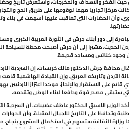
ن حيث الفكر والأهداف والمخرجات، واستعرض تاريخ وحض
 كانت مركزا تجاريا مهما لوقوعها على طريق الحج والتجار
وي، وأن الحضارات التي تعاقبت عليها أسهمت في بناء وت
ضارتها.
اصرة إلى دور أبناء جرش في الثورة العربية الكبرى وم
أردن الحديث، مشيرا إلى أن جرش أصبحت محطة للسياحة الد
ن وجود كنائس ومساجد قديمة.
قال محافظ جرش الدكتور مالك خريسات، إن السردية الأردن
 الأردن وتاريخه العريق، وإن القيادة الهاشمية قامت ب
قائم على الاستقرار والإنجاز، مؤكدا اعتزاز الأردنيين به
تي ستبقى مصدر قوة ودافعا لبناء الوطن وتقدمه.
كد الوزير الأسبق الدكتور عاطف عضيبات، أن السردية الأر
نية وتحافظ على التاريخ للأجيال المقبلة، وأن الحوارات 
ا وزارة الثقافة ستسهم في استكمال المشروع بنجاح، مش