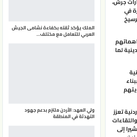
ارات جرش،
ة في
رسيخ
الملك يؤكد ثقته بكفاءة نشامى الجيش
العربي للتعامل مع مختلف…
ساهماتهم
ينية لما
ية
بناء
ويتهم
ولي العهد: الأردن ملتزم بدعم جهود
دنية تعزز
التهدئة في المنطقة
واللقاءات
يرا إلى