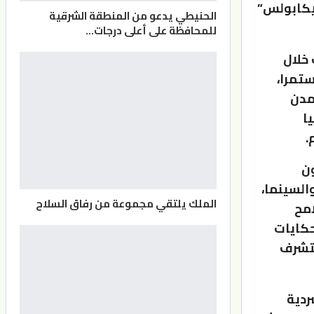
ديكابولس”
الحنيطي يدعو من المنطقة الشرقية
للمحافظة على أعلى درجات…
خلال
تمرا،
مدن
ا
.
ون
السينما،
الملك يلتقي مجموعة من رفاق السلاح
امح
حكايات
ستشرف
ردية