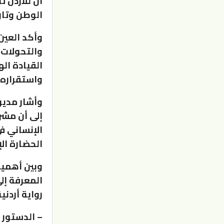
أن للأردن ت
الوطن وتار
وأكد العين
والتحولات 
القيادة ال
واستقراره 
وأشار مدير
إلى أن مشر
الإنساني ف
الحضارة الإ
وبين أهمية
المعرفة إل
رواية أردن
– الدستور 