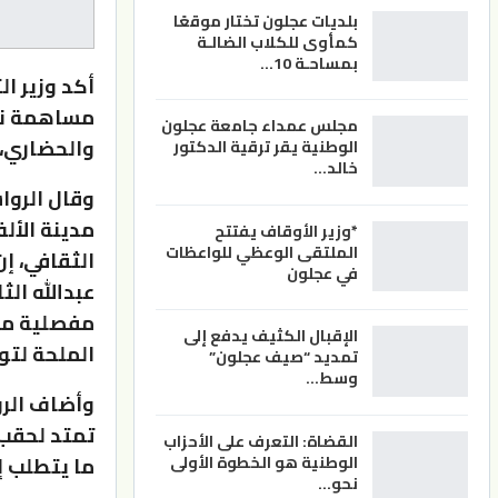
بلديات عجلون تختار موقعًا
كمأوى للكلاب الضالـة
بمساحـة 10…
أكد وزير ا
مساهمة نوع
مجلس عمداء جامعة عجلون
والحضاري، 
الوطنية يقر ترقية الدكتور
خالد…
وقال الروا
مدينة الأل
*وزير الأوقاف يفتتح
الملتقى الوعظي للواعظات
الثقافي، إن
في عجلون
عبدالله ال
مفصلية من 
الإقبال الكثيف يدفع إلى
الملحة لتوث
تمديد “صيف عجلون”
وسط…
وأضاف الرو
تمتد لحقب 
القضاة: التعرف على الأحزاب
ما يتطلب إ
الوطنية هو الخطوة الأولى
نحو…