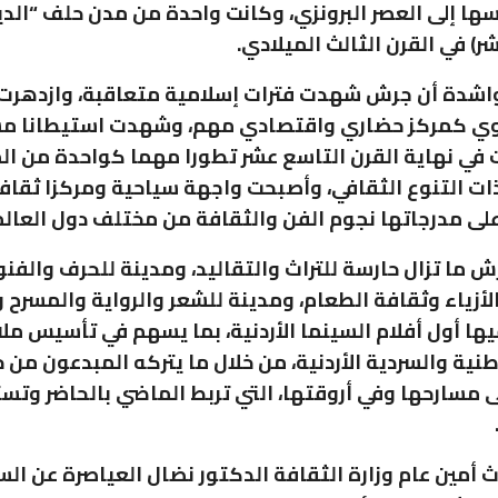
سها إلى العصر البرونزي، وكانت واحدة من مدن حلف “ال
ر) في القرن الثالث الميلادي.
اشدة أن جرش شهدت فترات إسلامية متعاقبة، وازدهرت 
موي كمركز حضاري واقتصادي مهم، وشهدت استيطانا مس
ي نهاية القرن التاسع عشر تطورا مهما كواحدة من ال
ات التنوع الثقافي، وأصبحت واجهة سياحية ومركزا ثقافي
 مدرجاتها نجوم الفن والثقافة من مختلف دول العالم
ش ما تزال حارسة للتراث والتقاليد، ومدينة للحرف والفن
لأزياء وثقافة الطعام، ومدينة للشعر والرواية والمسرح و
ها أول أفلام السينما الأردنية، بما يسهم في تأسيس مل
طنية والسردية الأردنية، من خلال ما يتركه المبدعون من 
سارحها وفي أروقتها، التي تربط الماضي بالحاضر وت
ث أمين عام وزارة الثقافة الدكتور نضال العياصرة عن الس