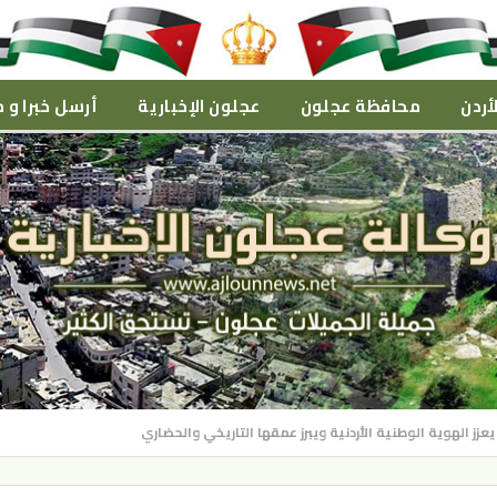
أردن
محافظة عجلون
عجلون الإخبارية
أرسل خبرا و م
يعزز الهوية الوطنية الأردنية ويبرز عمقها التاريخي والحضاري