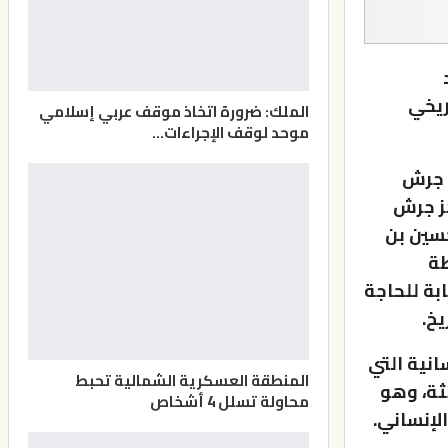
ريخي
الملك: ضرورة اتخاذ موقف عربي إسلامي
موحد لوقف الإجراءات…
… جرش
كز جرش
حسين بن
طة
بة للحاجة
يخ.
انية التي
المنطقة العسكرية الشمالية تحبط
ثة، وهو
محاولة تسلل 4 أشخاص
لإنساني.