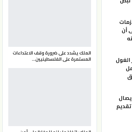
ن نبض
أزمات
 أن
نه
الملك يشدد على ضرورة وقف الاعتداءات
المستمرة على الفلسطينيين…
 الغول
مل
ق
يصال
 تقديم