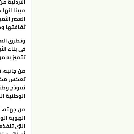
الأردنية م
مبينا أنها
العصر الأم
ثقافتها وح
وتطرق العي
في بناء ال
تتميز به م
من جانبه، 
تعكس مكانة
نموذج وطني 
الوطنية ال
من جهته، أ
الهوية الوط
التي تنفذه