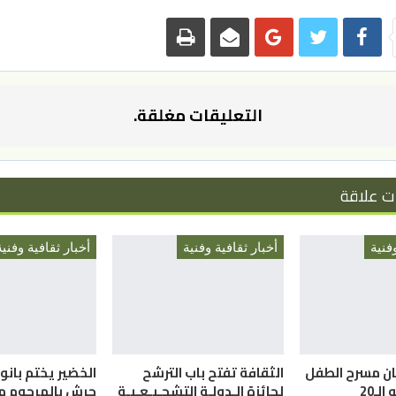
التعليقات مغلقة.
ت علاقة
فنية
أخبار ثقافية وفنية
أخبار ثقافية وفنية
ان مسرح الطفل
الثقافة تفتح باب الترشح
الخضير يختم بانور
لـ20
لجائزة الـدولـة التشجـيـعـيـة
جرش بالمرحوم م