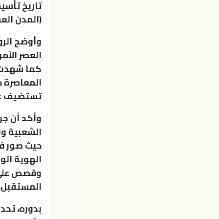
تاريخ تأسي
(المدن العش
وأوضح الرو
العصر الأ
كما شهدت ف
المعاصرة ذ
تستضيف على
وأكد أن جر
الشعبية وا
حيث صور في
الهوية الو
وقصص على م
المستقبل.
بدوره، تحد