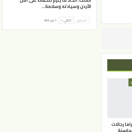
الملك: اتخاذ ما يلزم للحفاظ على أمن
الأردن وسيادته وسلامة…
السابق
التالي
1 من 464
اما رجالات
حاسنة