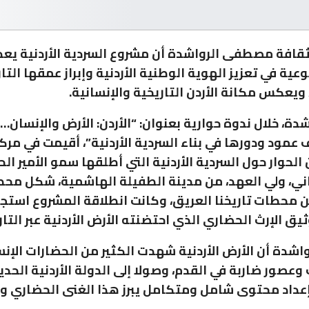
لثقافة مصطفى الرواشدة أن مشروع السردية الأردنية يعد
ية في تعزيز الهوية الوطنية الأردنية وإبراز عمقها التا
ويعكس مكانة الأردن التاريخية والإنسانية.
شدة، خلال ندوة حوارية بعنوان: “الأردن: الأرض والإنسان
ف عمود ودورها في بناء السردية الأردنية”، أقيمت في مر
 الحوار حول السردية الأردنية التي أطلقها سمو الأمير ال
ثاني، ولي العهد، من مدينة الطفيلة الهاشمية، شكل مح
محطات تاريخنا العريق، وكانت انطلاقة المشروع استجا
يق الإرث الحضاري الذي احتضنته الأرض الأردنية عبر التار
اشدة أن الأرض الأردنية شهدت الكثير من الحضارات الإنس
وعصور ضاربة في القدم، وصولا إلى الدولة الأردنية الحدي
عداد محتوى شامل ومتكامل يبرز هذا الغنى الحضاري وا