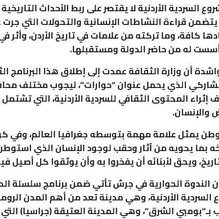
وع السردية الأردنية لا يقتصر على ربط الأحداث التاريخية 
تضمن قراءة النشاطات الإنسانية والتحولات التي جرت 
دها كافة، وما تركته من علامات في تاريخ الأردن، وأثر ف
أسست له من حاضر الدولة ومستقبلها.
اشدة أن وزارة الثقافة عمدت إلى إطلاق هذا البرنامج ال
تشاركي الذي يحمل عنوان “حوارات”، ليجوب مختلف محا
ف إثراء المحتوى الثقافي للسردية الأردنية، التي تشتمل 
ض والإنسان.
وطن يمثل علامة مهمة بتوسطه جغرافيا العالم، وفي ك
يخه بما يحويه من آثار وحقب لوجود الإنسان الذي استوط
اريخ، ويحق لأبنائه أن يفخروا به وأن يوثقوا كل أصيل فيه
أن الندوة الحوارية في جرش تأتي ضمن برنامج سلسلة الح
السردية الأردنية، وهي مدينة تعد من أهم المدن الرومان
ب بـ”بومبي الشرق”، وهي المدينة العتيقة (جراسيا) التي 