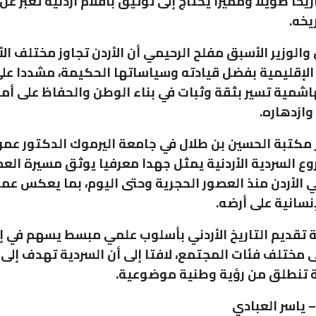
اريخا طويلا ومميزا يحتاج إلى توثيق بأقلام أردنية تعبر ع
يخه.
 والوزير الأسبق مفلح الرحيمي أن الأردن تجاوز مختلف ال
الإقليمية بفضل قيادته وسياساتها الحكيمة، مشددا على
هاشمية تسير بثقة وثبات في بناء الوطن والحفاظ على أم
وازدهاره.
 مكتبة الحسين بن طلال في جامعة اليرموك الدكتور عمر
وع السردية الأردنية يمثل جهدا معرفيا يوثق مسيرة الع
ي الأردن منذ العصور الحجرية وحتى اليوم، بما يعكس عم
نسانية على أرضه.
 تقديم التاريخ الأردني بأسلوب علمي مبسط يسهم في إ
ى مختلف فئات المجتمع، لافتا إلى أن السردية تهدف إلى
ية تنطلق من رؤية وطنية موضوعية.
– ياسر العبادي