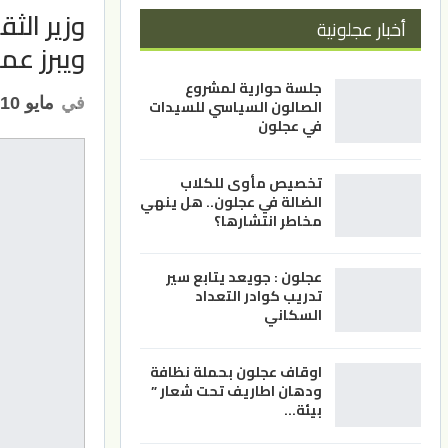
وزير الث
أخبار عجلونية
ويبرز عم
جلسة حوارية لمشروع
في
مايو 10, 2026
الصالون السياسي للسيدات
في عجلون
تخصيص مأوى للكلاب
الضالة في عجلون.. هل ينهي
مخاطر انتشارها؟
عجلون : جويعد يتابع سير
تدريب كوادر التعداد
السكاني
اوقاف عجلون بحملة نظافة
ودهان اطاريف تحت شعار ”
بيئة…