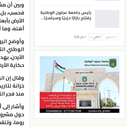
وبين أن مشر
فحسب، بل ي
رئيس جامعة عجلون الوطنية
يفتتح بازارًا حزبيًا وسياسيًا…
الأرض بأبعا
أهله، وما 
السابق
التالي
1 من 628
وأوضح الرو
الوطني ال
الأردن، بهد
حكاية الأر
وقال إن ال
خزانة لتار
منذ فجر الت
وأشار إلى 
حول مشروع 
روما، وتلق