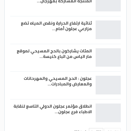
المنتجة المشاركة بمهرجان…
ثنائية ارتفاع الحرارة ونقص المياه تضع
مزارعي عجلون أمام…
المئات يشاركون بالحج المسيحي لموقع
مار الياس من اتباع كنيسة…
عجلون : الحج المسيحي والمهرحانات
والمعارض والمبادرات…
انطلاق مؤتمر عجلون الدولي التاسع لنقابة
الاطباء فرع عجلون…