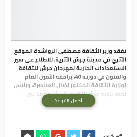
تفقد وزير الثقافة مصطفى الرواشدة الموقع
الأثري في مدينة جرش الأثرية، للاطلاع على سير
الاستعدادات الجارية لمهرجان جرش للثقافة
والفنون في دورته 40، يرافقه الأمين العام
لوزارة الثقافة الدكتور نضال العياصرة، ورئيس
لجنة بلدية جرش الكبرى الباشا محمد بني
أكمل القراءة
ياسين، ومدير مهرجان جرش يزن خضير وأعضاء
المجلسين الأمني والتنفيذي في المحافظة،
وممثلو وسائل الإعلام من الصحف والإذاعات
والتلفزيون، إضافة إلى مؤثري مواقع التواصل
الاجتماعي، وذلك ضمن جولة ميدانية للاطلاع
شارك