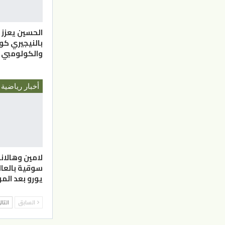
الحسين يعزز
بالنيجيري ك
والكولومبي
أخبار رياضية
لامين وهالاند
يورو بعد الم
السابق
التا