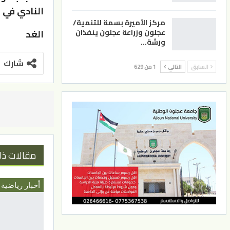
النادي في 
مركز الأميرة بسمة للتنمية/
عجلون وزراعة عجلون ينفذان
الغد
ورشة…
شارك
السابق
التالي
1 من 629
مقالات ذا
أخبار رياضية