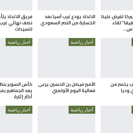
ميركا تفرض علينا
الاتحاد يودع غرب آسيا بعد
فريق الاتحاد يتأ
فيفا” لقاء
الخسارة من النصر السعودي
نصف نهائي غرب 
كأس…
للسيدات
أخبار رياضية
أخبار رياضية
ب يخسر من
الأمير فيصل بن الحسين يرعى
كأس السوبر بنظا
 وديا
فعالية اليوم الأولمبي
يعد الجماهير ب
أكثر إثارة
أخبار رياضية
أخبار رياضية