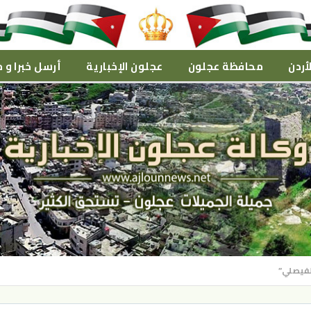
أردن
محافظة عجلون
عجلون الإخبارية
أرسل خبرا و م
الفيصلي”