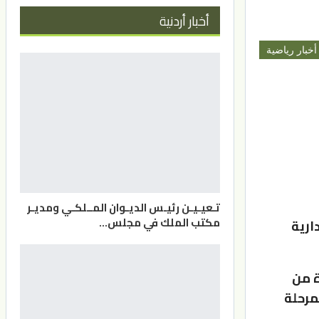
أخبار أردنية
أخبار رياضية
تـعيـيـن رئيـس الديـوان المــلكـي ومديـر
مكتب الملك في مجلس…
ارية
ة من
مرحلة