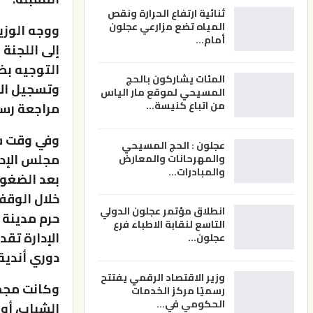
ثنائية ارتفاع الحرارة ونقص
المياه تضع مزارعي عجلون
ووجه الوزير
أمام…
إلى اللجنة
التوجيه بض
المئات يشاركون بالحج
المسيحي لموقع مار الياس
من اتباع كنيسة…
مراجعة رسو
وفي وقت سا
عجلون : الحج المسيحي
مجلس الإدا
والمهرحانات والمعارض
والمبادرات…
بعد الضغوط
خلال الوقفا
انطلاق مؤتمر عجلون الدولي
حرم مدينة 
التاسع لنقابة الاطباء فرع
الإدارة تقد
عجلون…
دوري أندية
وزير الاقتصاد الرقمي يفتتح
وكانت مجم
رسميًا مركز الخدمات
الحكومي في…
الشباب، أو