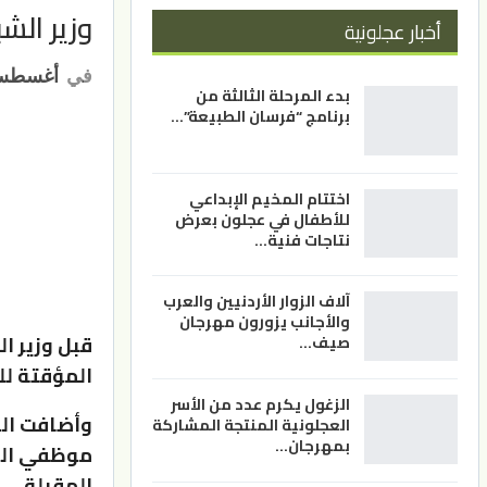
وزير الش
أخبار عجلونية
في
أغسطس 31, 1
بدء المرحلة الثالثة من
برنامج “فرسان الطبيعة”…
اختتام المخيم الإبداعي
للأطفال في عجلون بعرض
نتاجات فنية…
آلاف الزوار الأردنيين والعرب
والأجانب يزورون مهرجان
قبل وزير ال
صيف…
المؤقتة لل
الزغول يكرم عدد من الأسر
وأضافت الو
العجلونية المنتجة المشاركة
بمهرجان…
موظفي الوزا
المقبلة.