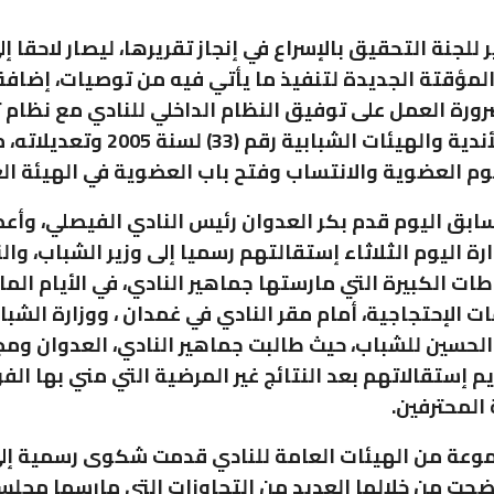
 للجنة التحقيق بالإسراع في إنجاز تقريرها، ليصار لاحقا إل
 المؤقتة الجديدة لتنفيذ ما يأتي فيه من توصيات، إضافة
رورة العمل على توفيق النظام الداخلي للنادي مع نظام
وتسجيل الأندية والهيئات الشبابية رقم (33)
م العضوية والانتساب وفتح باب العضوية في الهيئة الع
بق اليوم قدم بكر العدوان رئيس النادي الفيصلي، وأع
رة اليوم الثلاثاء إستقالتهم رسميا إلى وزير الشباب، وا
ات الكبيرة التي مارستها جماهير النادي، في الأيام الم
ت الإحتجاجية، أمام مقر النادي في غمدان ، ووزارة الشبا
الحسين للشباب، حيث طالبت جماهير النادي، العدوان و
يم إستقالاتهم بعد النتائج غير المرضية التي مني بها الف
 المحترفين.
وعة من الهيئات العامة للنادي قدمت شكوى رسمية إلى
ضحت من خلالها العديد من التجاوزات التي مارسها مجلس