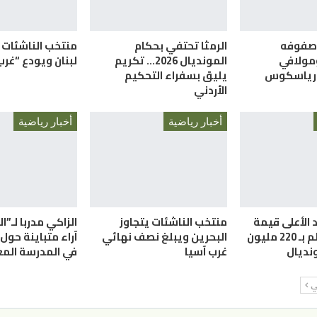
 صفوفه
الرمثا تحتفي بحكام
منتخب الناشئات 
ومولافي
المونديال 2026… تكريم
لبنان ويودع “غرب
 رياسكوس
يليق بسفراء التحكيم
الأردني
أخبار رياضية
أخبار رياضية
 الأعلى قيمة
منتخب الناشئات يتجاوز
الزاكي مدربا لـ”ا
سوقية بالعالم بـ 220 مليون
البحرين ويبلغ نصف نهائي
آراء متباينة حول 
ونديال
غرب آسيا
في المدرسة المغ
لي