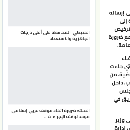
ى إرساله
 إلى
 ترخيص
الحنيطي: المحافظة على أعلى درجات
 لسنة 2005 وتعديلاته، مع ضرورة
الجاهزية والاستعداد
امة.
ضاء
لتي جاءت
اضية، من
ب، داخل
مجلس
ريق في
الملك: ضرورة اتخاذ موقف عربي إسلامي
موحد لوقف الإجراءات…
 وزير
 إدارة