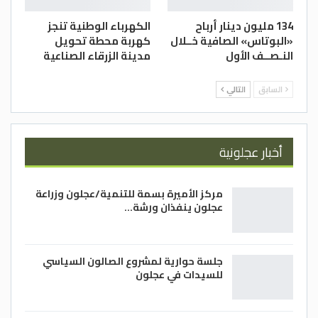
134 مليون دينار أرباح
الكهرباء الوطنية تنجز
«البوتاس» الصافية خــلال
كهربة محطة تحويل
النـصــف الأول
مدينة الزرقاء الصناعية
السابق
التالي
أخبار عجلونية
مركز الأميرة بسمة للتنمية/عجلون وزراعة
عجلون ينفذان ورشة…
جلسة حوارية لمشروع الصالون السياسي
للسيدات في عجلون