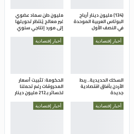
وإسلام العزازمة، وآيات بني عيسى، وإيمان
العباسي، وجمال قموه، وعثمان مخادمة،
(134) مليون دينار أرباح
مليون طن سماد عضوي
ومحمد المحارمة، وإبراهيم الطراونة،
البوتاس العربية الموحدة
غير معالج يُنتظر تحويلها
في النصف الأول
إلى مورد إنتاجي سنوي
وعبدالناصر الخصاونة، ووصفي حداد.
أخبار إقتصادية
أخبار إقتصادية
السكك الحديدية.. ربط
الحكومة: تثبيت أسعار
الأردن بآفاق اقتصادية
المحروقات رغم تحملنا
جديدة
لخسائر بـ212 مليون دينار
أخبار إقتصادية
أخبار إقتصادية