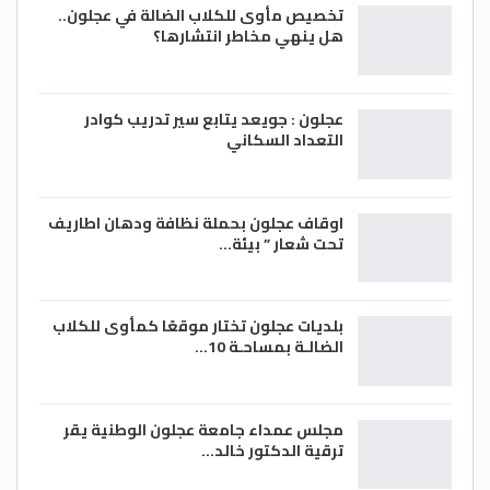
تخصيص مأوى للكلاب الضالة في عجلون..
هل ينهي مخاطر انتشارها؟
عجلون : جويعد يتابع سير تدريب كوادر
التعداد السكاني
اوقاف عجلون بحملة نظافة ودهان اطاريف
تحت شعار ” بيئة…
بلديات عجلون تختار موقعًا كمأوى للكلاب
الضالـة بمساحـة 10…
مجلس عمداء جامعة عجلون الوطنية يقر
ترقية الدكتور خالد…