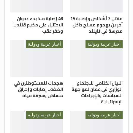
إيران.
إلى ذلك ووسط احتجاجات واسعة النطاق
مقتل 7 أشخاص وإصابة 15
48 إصابة منذ بدء عدوان
تشهدها إيران أسفرت عن مقتل وإصابة
آخرين بهجوم مسلح داخل
الاحتلال على مخيم قلنديا
مدرسة في تايلند
وكفر عقب
العشرات، أصدر المرشد علي خامنئي، أمس
مرسوماً عين بموجبه الفريق أحمد رضا رادان
أخبار عربية ودولية
أخبار عربية ودولية
قائداً عاماً لقوى الأمن الداخلي خلفاً للجنرال
حسين أشتري.
وذكرت وسائل إعلام محلية أن خامنئي دعا
القائد الجديد إلى “تحسين قدرات المؤسسة
(الأمنية) وحماية كرامة الموظفين وتدريب
البيان الختامي للاجتماع
هجمات للمستوطنين في
الوزاري في عمان لمواجهة
الضفة.. إصابات وإحراق
الشرطة المتخصصة لمختلف الإدارات الأمنية”.-
السياسات والإجراءات
مساكن وسرقة مياه
(وكالات)
الإسرائيلية…
أخبار عربية ودولية
أخبار عربية ودولية