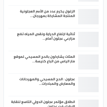
الزغول يكرم عدد من الأسر العجلونية
المنتجة المشاركة بمهرجان…
ثنائية ارتفاع الحرارة ونقص المياه تضع
مزارعي عجلون أمام…
المئات يشاركون بالحج المسيحي لموقع
مار الياس من اتباع كنيسة…
عجلون : الحج المسيحي والمهرحانات
والمعارض والمبادرات…
انطلاق مؤتمر عجلون الدولي التاسع لنقابة
الاطباء فرع عجلون…