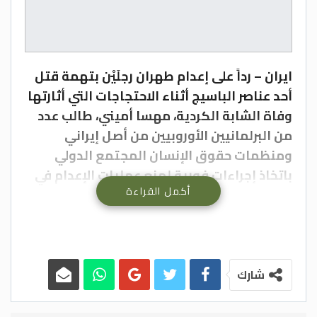
ايران – رداً على إعدام طهران رجلَيْن بتهمة قتل
أحد عناصر الباسيج أثناء الاحتجاجات التي أثارتها
وفاة الشابة الكردية، مهسا أميني، طالب عدد
من البرلمانيين الأوروبيين من أصل إيراني
ومنظمات حقوق الإنسان المجتمع الدولي
باتخاذ إجراءات فورية لمنع عمليات الإعدام في
أكمل القراءة
إيران.
فقد أعلنت حملة حقوق الإنسان في إيران، أمس
أن “التأخير في الرد الفوري والحاسم للمجتمع
الدولي يعني استمرار عمليات القتل على يد
نظام إيران”، وفق “إيران إنترناشونال”.
شارك
بدوره غرد المتحدث باسم جمعية أهالي ضحايا
الطائرة الأوكرانية، حامد إسماعيليون،