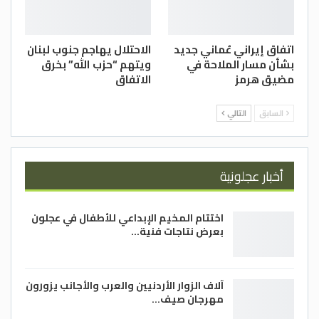
اتفاق إيراني عُماني جديد
الاحتلال يهاجم جنوب لبنان
بشأن مسار الملاحة في
ويتهم “حزب الله” بخرق
مضيق هرمز
الاتفاق
السابق
التالي
أخبار عجلونية
اختتام المخيم الإبداعي للأطفال في عجلون
بعرض نتاجات فنية…
آلاف الزوار الأردنيين والعرب والأجانب يزورون
مهرجان صيف…