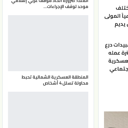
الملك: ضرورة اتخاذ موقف عربي إسلامي
موحد لوقف الإجراءات…
ختلف
اً المولى
 يديم
بيدات درع
رة عمله
لعسكرية
لاجتماعي
المنطقة العسكرية الشمالية تحبط
محاولة تسلل 4 أشخاص