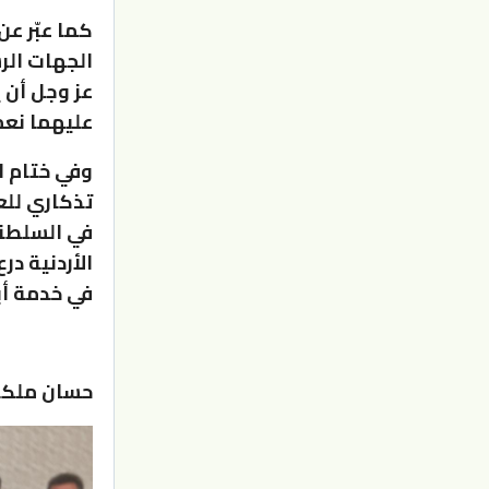
كما عبّر ع
الجهات الر
عز وجل أن 
عليهما نعم
وفي ختام ال
تذكاري للع
في السلطنة
الأردنية در
في خدمة أبن
حسان ملكا