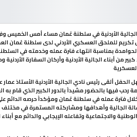
الجالية الأردنية في سلطنة عُمان مساء أمس الخميس وف
 تكريم للملحق العسكري الأردني لدى سلطنة عُمان العم
حوامدة بمناسبة انتهاء فترة عمله وخدمته في السلطن
بير من أبناء الجالية الأردنية وأركان السفارة الأردنية ود
العسكرية
الحفل ألقى رئيس نادي الجالية الأردنية الأستاذ عمار ع
ة رحب فيها بالحضور مشيداً بالدور الكبير الذي قام به ا
لال فترة عمله في سلطنة عُمان ومؤكداً حرصه الدائم عل
الة الجالية وأهدافها ومشاركته المستمرة في مختلف ا
وطنية والاجتماعية وتفاعله الإيجابي والدائم مع أبناء ا