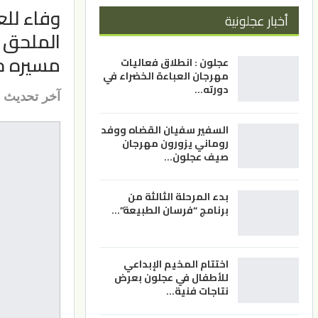
وفاء للع
أخبار عجلونية
الملحق 
مسيره حا
عجلون : انطلاق فعاليات
مهرجان العباءة الخضراء في
دورته…
آخر تحديث
السفير سفيان القضاه ووفد
روماني يزورون مهرجان
صيف عجلون…
بدء المرحلة الثالثة من
برنامج “فرسان الطبيعة”…
اختتام المخيم الإبداعي
للأطفال في عجلون بعرض
نتاجات فنية…