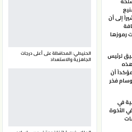
سلحة
نيع
اً إلى أن
افة
ت رموزها
الحنيطي: المحافظة على أعلى درجات
ميق لرئيس
الجاهزية والاستعداد
 هذه
ؤكداً أن
وسام فخر
نية في
في الأخوة
ات