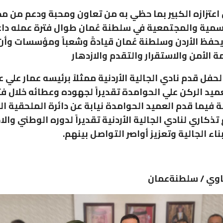
ن اعتزازه الكبير بما حظي به من تعاون ومحبة ودعم من م
سمية والمجتمعية في سلطنة عُمان طوال فترة عمله داعي
يحفظ الأردن وسلطنة عُمان قيادةً وشعباً ومؤسسات وأن
ة الأمن والاستقرار والتقدم والازدهار
حفل قدم نادي الجالية الأردنية ممثلاً برئيسه عمار علي ع
ميد الركن علي الحوامدة تقديراً لجهوده وعطائه خلال فت
 فيما قدم العميد الحوامدة نيابة عن دائرة الملحقية ا
ع تذكاري لنادي الجالية الأردنية تقديراً لدوره الوطني وا
اء الجالية وتعزيز أواصر التواصل بينهم.
وي / سلطنةعمان