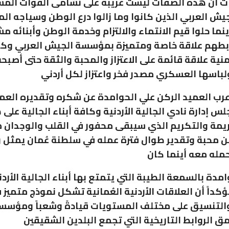
ت أن هذه الصفات ليست غريبة على نشامى القوات الم
جيش العربي الذين كانوا وما زالوا درع الوطن وسياجه الم
ما حلوا قيم الانتماء والالتزام وخدمة الوطن وأبنائه مشير
تربطهم علاقة خاصة ومتميزة بمؤسسة الجيش العربي وك
منية علاقة قائمة على الاعتزاز والمحبة والثقة حتى أصبح
باسها العسكري مصدر فخر واعتزاز لكل أردني
عرب العميد الركن علي الحوامدة عن شكره وتقديره الع
س إدارة نادي الجالية الأردنية وكافة أبناء الجالية على
ريمة والتكريم الذي سيبقى محفور في القلب والوجدان م
 محبة وتقدير طوال فترة عمله في سلطنة عُمان يمثل 
حمله معه أينما كان
مدة بالسمعة الطيبة التي يتمتع بها أبناء الجالية الأرد
كداً أن العلاقات الأردنية العُمانية تشكل نموذج متميز 
والتنسيق على مختلف المستويات قيادةً وشعباً ومؤسس
الروابط التاريخية التي تجمع البلدين الشقيقين