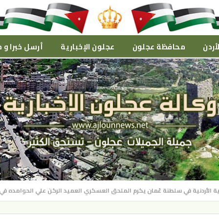
أردن
محافظة عجلون
عجلون الإخبارية
أرسل خبرا و م
ية الأردنية في سلطنة عُمان يكرم الملحق العسكري العميد الركن علي الحوامده في خ