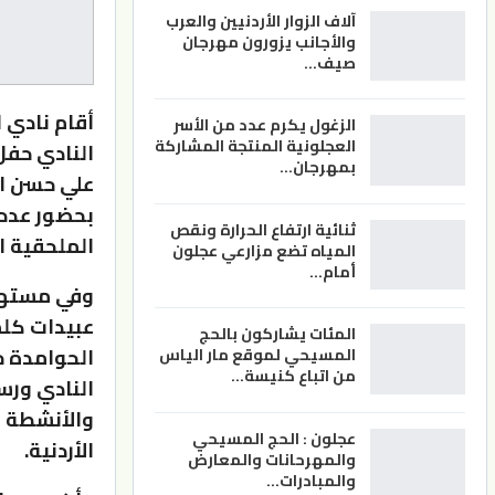
آلاف الزوار الأردنيين والعرب
والأجانب يزورون مهرجان
صيف…
أقام نادي 
الزغول يكرم عدد من الأسر
العجلونية المنتجة المشاركة
النادي حفل
بمهرجان…
علي حسن ال
بحضور عدد ك
ثنائية ارتفاع الحرارة ونقص
الملحقية 
المياه تضع مزارعي عجلون
أمام…
وفي مستهل 
عبيدات كلم
المئات يشاركون بالحج
الحوامدة خ
المسيحي لموقع مار الياس
من اتباع كنيسة…
النادي ورس
والأنشطة ال
عجلون : الحج المسيحي
الأردنية.
والمهرحانات والمعارض
والمبادرات…