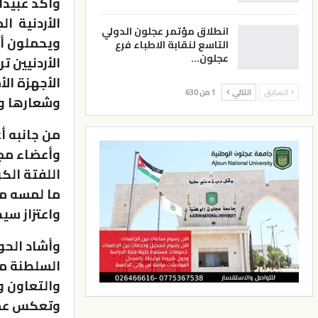
وأكد عبيدا
الأردنية ال
انطلاق مؤتمر عجلون الدولي
ويحملون أين
التاسع لنقابة الاطباء فرع
عجلون…
الأردنيين 
الأجهزة الأ
السابق
التالي
1 من 630
وشعارها ول
من جانبه أ
وأعضاء مجل
اللفتة الك
ما لمسه من
واعتزاز سي
وأشاد الحوا
السلطنة مؤ
والتعاون 
وتعكس عمق 