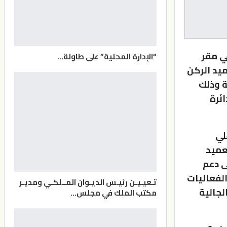
ي مقر
“الإدارة المحلية” على طاولة…
يد الركن
ة وذلك
ائرة
لي
لعميد
ى دعم
لفعاليات
تـعيـيـن رئيـس الديـوان المــلكـي ومديـر
لجالية
مكتب الملك في مجلس…