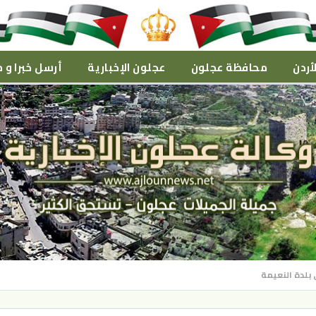
أردن
محافظة عجلون
عجلون الإخبارية
أرسل خبرا و م
بلدة النعيمة