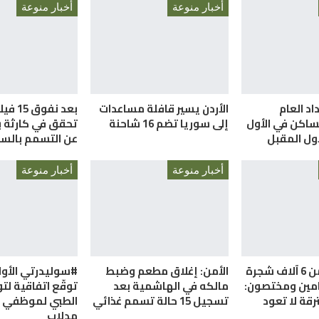
أخبار منوعة
أخبار منوعة
اد العام
الأردن يسير قافلة مساعدات
بعد نفوق
ساكن في الأول
إلى سوريا تضم 16 شاحنة
تحقق في كارثة بي
ول المقبل
عن التسمم بالسي
أخبار منوعة
أخبار منوعة
الأردن.. أكثر من 6 آلاف شجرة
الأمن: إغلاق مطعم وضبط
#سوليدرتي الأول
امين ومختصون:
مالكه في الهاشمية بعد
توقّع اتفاقية لتو
رقة لا تعود
تسجيل 15 حالة تسمم غذائي
الطبي لموظفي م
مدلاب