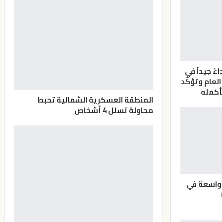
ً جيداً في
لعام وتؤكّد
بأكمله
المنطقة العسكرية الشمالية تحبط
محاولة تسلل 4 أشخاص
 واسعة في