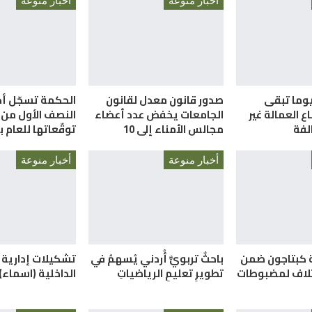
أخبار منوعة
أخبار منوعة
لعمل”: 58 يوما تبقى
صدور قانون معدل لقانون
الحكمة تسجّل أداء
 العمالة غير
الجامعات يخفض عدد أعضاء
النصف الأول من ا
الفة
مجالس الأمناء إلى 10
توقّعاتها للعام 
أخبار منوعة
أخبار منوعة
بة كبتاجون ضمن
باحثٌ تربويٌّ أُردني يُسهمُ في
تشكيلات إدارية
إتلاف لمضبوطات
تطويرِ تعليمِ الرياضياتِ
الداخلية (اسماء)