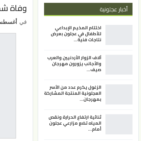
وفاة شخ
أخبار عجلونية
في
أغسطس 3, 1
اختتام المخيم الإبداعي
للأطفال في عجلون بعرض
نتاجات فنية…
آلاف الزوار الأردنيين والعرب
والأجانب يزورون مهرجان
صيف…
الزغول يكرم عدد من الأسر
العجلونية المنتجة المشاركة
بمهرجان…
ثنائية ارتفاع الحرارة ونقص
المياه تضع مزارعي عجلون
أمام…