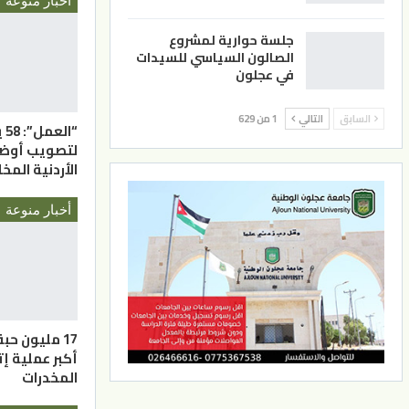
أخبار منوعة
جلسة حوارية لمشروع
الصالون السياسي للسيدات
في عجلون
السابق
التالي
1 من 629
“ا
لتصويب أوضاع
الأردنية المخ
أخبار منوعة
17 مليون ح
أكبر عملية 
المخدرات