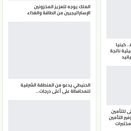
الملك يوجه لتعزيز المخزونين
الإستراتيجيين من الطاقة والغذاء
 15 فيلا.. كينيا
ئية ناتجة
انيد
الحنيطي يدعو من المنطقة الشرقية
للمحافظة على أعلى درجات…
ى للتأمين
فير التأمين
ختبرات