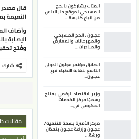
المئات يشاركون بالحج
قال مصدر 
المسيحي لموقع مار الياس
النعيمة بم
من اتباع كنيسة…
وأضاف الم
عجلون : الحج المسيحي
الإصابة بال
والمهرحانات والمعارض
وفُتح تحقي
والمبادرات…
انطلاق مؤتمر عجلون الدولي
شارك
التاسع لنقابة الاطباء فرع
عجلون…
وزير الاقتصاد الرقمي يفتتح
رسميًا مركز الخدمات
الحكومي في…
مقالات ذا
مركز الأميرة بسمة للتنمية/
عجلون وزراعة عجلون ينفذان
ورشة…