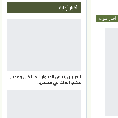
أخبار أردنية
أخبار منوعة
تـعيـيـن رئيـس الديـوان المــلكـي ومديـر
مكتب الملك في مجلس…