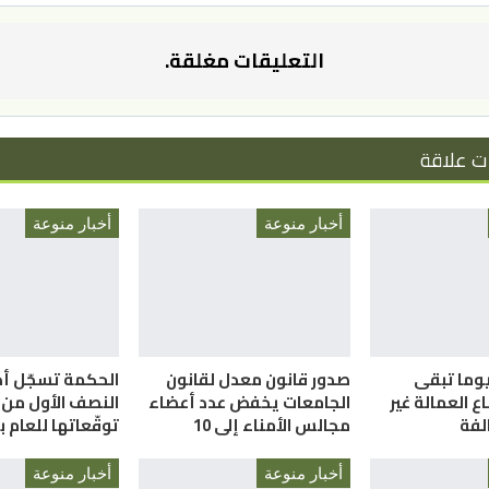
التعليقات مغلقة.
ت علاقة
أخبار منوعة
أخبار منوعة
لعمل”: 58 يوما تبقى
صدور قانون معدل لقانون
الحكمة تسجّل أداء
 العمالة غير
الجامعات يخفض عدد أعضاء
النصف الأول من ا
الفة
مجالس الأمناء إلى 10
توقّعاتها للعام 
أخبار منوعة
أخبار منوعة