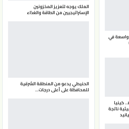
الملك يوجه لتعزيز المخزونين
الإستراتيجيين من الطاقة والغذاء
 واسعة في
الحنيطي يدعو من المنطقة الشرقية
للمحافظة على أعلى درجات…
 15 فيلا.. كينيا
ئية ناتجة
انيد