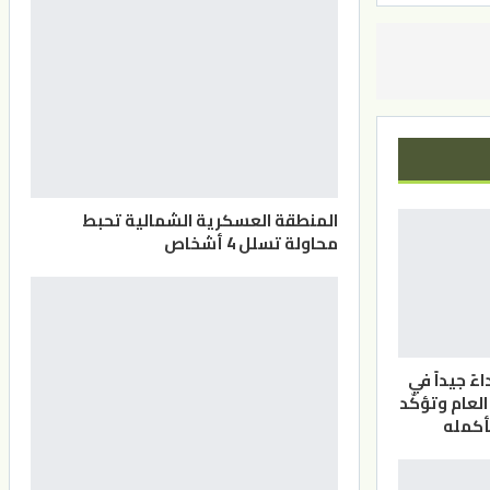
المنطقة العسكرية الشمالية تحبط
محاولة تسلل 4 أشخاص
ً جيداً في
لعام وتؤكّد
بأكمله