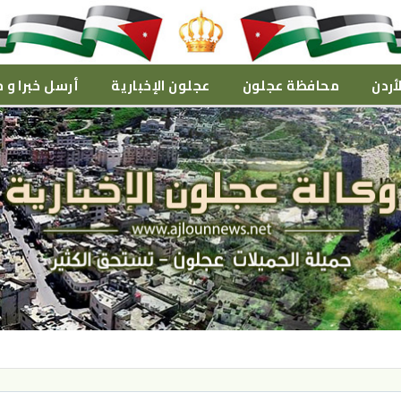
أردن
محافظة عجلون
عجلون الإخبارية
أرسل خبرا و م