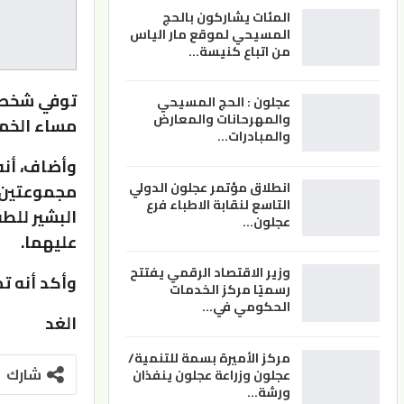
المئات يشاركون بالحج
المسيحي لموقع مار الياس
من اتباع كنيسة…
توفي شخصا
عجلون : الحج المسيحي
والمهرحانات والمعارض
مساء الخم
والمبادرات…
وأضاف، أن
انطلاق مؤتمر عجلون الدولي
مجموعتين 
التاسع لنقابة الاطباء فرع
البشير للط
عجلون…
عليهما.
وزير الاقتصاد الرقمي يفتتح
وأكد أنه ت
رسميًا مركز الخدمات
الحكومي في…
الغد
مركز الأميرة بسمة للتنمية/
شارك
عجلون وزراعة عجلون ينفذان
ورشة…