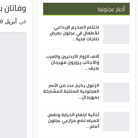
وفاتان 
أخبار عجلونية
في
أبريل 30, 2021
اختتام المخيم الإبداعي
للأطفال في عجلون بعرض
نتاجات فنية…
آلاف الزوار الأردنيين والعرب
والأجانب يزورون مهرجان
صيف…
الزغول يكرم عدد من الأسر
العجلونية المنتجة المشاركة
بمهرجان…
ثنائية ارتفاع الحرارة ونقص
المياه تضع مزارعي عجلون
أمام…