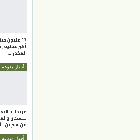
17 مليون ح
أكبر عملية 
المخدرات
أخبار منوعة
فريحات: التعد
للسكان والم
من تشرين الأ
أخبار منوعة