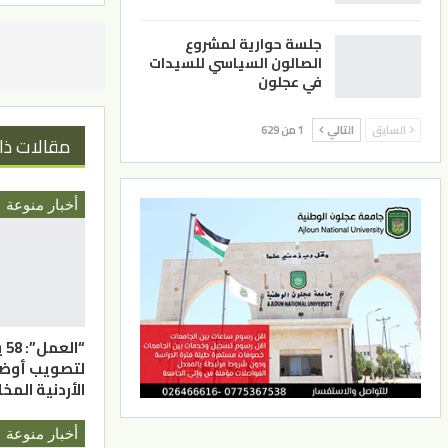
جلسة حوارية لمشروع
الصالون السياسي للسيدات
في عجلون
السابق
التالي
1 من 629
مقالات ذا
أخبار منوعة
“ا
لتصويب أوضاع
الأردنية المخ
أخبار منوعة