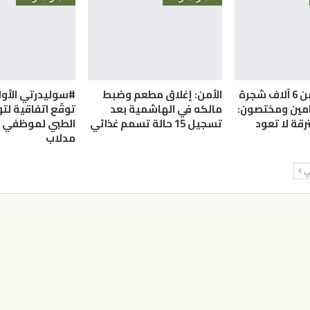
الأردن.. أكثر من 6 آلاف شجرة
الأمن: إغلاق مطعم وضبط
#سوليدرتي الأول
امين ومختصون:
مالكه في الهاشمية بعد
توقّع اتفاقية لتو
رقة لا تعود
تسجيل 15 حالة تسمم غذائي
الطبي لموظفي م
مدلاب
لي