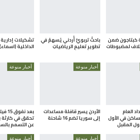
بة كبتاجون ضمن
باحثٌ تربويٌّ أُردني يُسهمُ في
تشكيلات إدارية
إتلاف لمضبوطات
تطويرِ تعليمِ الرياضياتِ
الداخلية (اسماء)
أخبار منوعة
أخبار منوعة
اد العام
الأردن يسير قافلة مساعدات
بعد نفوق
ساكن في الأول
إلى سوريا تضم 16 شاحنة
تحقق في كارثة بي
ول المقبل
عن التسمم بالسي
أخبار منوعة
أخبار منوعة