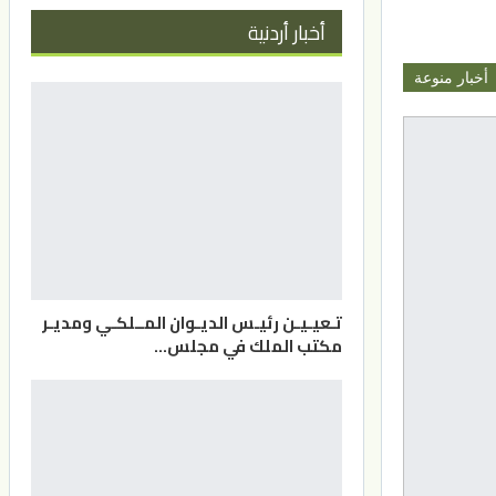
أخبار أردنية
أخبار منوعة
تـعيـيـن رئيـس الديـوان المــلكـي ومديـر
مكتب الملك في مجلس…