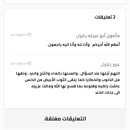
عموم عشيرة العسولي ،، سائلين العلي القدير
أن يتغمدها بواسع رحمته ويسكنها فسيح
2 تعليقات
جنانه ويلهم أهلها وذويها الصبر والسلوان .
مأمون أبو عبيله
يقول
4 سنوات منذ
اللهم اغفـر لها وارحمها و اعف عنها واكرم
نزلها ووسع مدخلها واغسلها بالماء والثلج
أعظم الله أجركم . وأنا لله وأنا اليه راجعون .
والبرد و نقها من الخطايا كما ينقى الثوب
الابيض من الدنس و أبدلها دارآ خيرآ من دارها و
عبير
يقول
4 سنوات منذ
قها فتنة القبر وعذاب النار..
اللهم ثبتها عند السؤال ، واغسلها بالماء والثلج والبرد ، ونقها
من الذنوب والخطايا كما ينقى الثوب الأبيض من الدنس
إنا لله وإنا إليه راجعون
عاشت راضيه وقنوعه بما قسم لها الله وماتت عزيزه
الى جنات الخلد
التعليقات مغلقة.