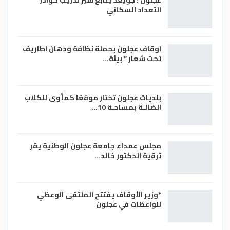
عجلون : جويعد يتابع سير تدريب كوادر
التعداد السكاني
اوقاف عجلون بحملة نظافة ودهان اطاريف
تحت شعار ” بيئة…
بلديات عجلون تختار موقعًا كمأوى للكلاب
الضالـة بمساحـة 10…
مجلس عمداء جامعة عجلون الوطنية يقر
ترقية الدكتور خالد…
*وزير الأوقاف يفتتح الملتقى الوعظي
للواعظات في عجلون