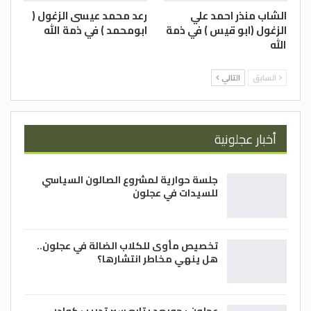
الشاب منذر احمد علي
رعد محمد عيسى الزغول (
الزغول (ابو قيس ) في ذمة
ابومحمد ) في ذمة الله
الله
السابق
التالي
أخبار عجلونية
جلسة حوارية لمشروع الصالون السياسي
للسيدات في عجلون
تخصيص مأوى للكلاب الضالة في عجلون..
هل ينهي مخاطر انتشارها؟