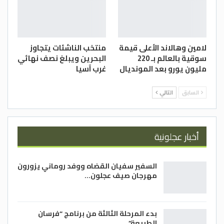
لامين وهالاند الأعلى قيمة
منتخب الناشئات يتجاوز
سوقية بالعالم بـ 220
البحرين ويبلغ نصف نهائي
مليون يورو بعد المونديال
غرب آسيا
السابق
التالي
أخبار عجلونية
السفير سفيان القضاه ووفد روماني يزورون
مهرجان صيف عجلون…
بدء المرحلة الثالثة من برنامج “فرسان
الطبيعة”…