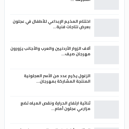
اختتام المخيم الإبداعي للأطفال في عجلون
بعرض نتاجات فنية…
آلاف الزوار الأردنيين والعرب والأجانب يزورون
مهرجان صيف…
الزغول يكرم عدد من الأسر العجلونية
المنتجة المشاركة بمهرجان…
ثنائية ارتفاع الحرارة ونقص المياه تضع
مزارعي عجلون أمام…