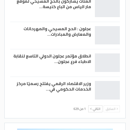
المئات يشاركون بالحج المسيحي لموقع
مار الياس من اتباع كنيسة…
عجلون : الحج المسيحي والمهرحانات
والمعارض والمبادرات…
انطلاق مؤتمر عجلون الدولي التاسع لنقابة
الاطباء فرع عجلون…
وزير الاقتصاد الرقمي يفتتح رسميًا مركز
الخدمات الحكومي في…
السابق
التالي
1 من 629