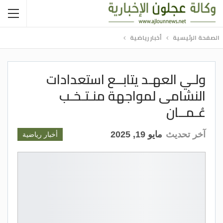
الصفحة الرئيسية
أخبار رياضية
ولـي العهـد يتابــع استعدادات
النشامى لمواجهة منـتـخـب
عُـمــان
آخر تحديث
مايو 19, 2025
أخبار رياضية