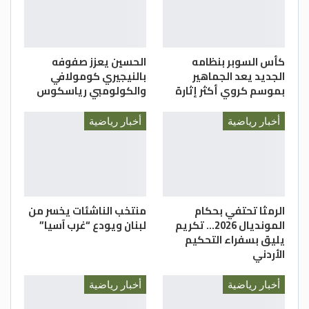
كأس السوبر بنظامه
الحسين يعزز صفوفه
الجديد يعد الجماهير
بالنيجيري كومولافي
بموسم كروي أكثر إثارة
والكولومبي رياسكوس
أخبار رياضية
أخبار رياضية
الرمثا تحتفي بحكام
منتخب الناشئات يخسر من
المونديال 2026… تكريم
لبنان ويودع “غرب آسيا”
يليق بسفراء التحكيم
الأردني
أخبار رياضية
أخبار رياضية