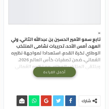
=
تابع سمو الأمير الحسين بن عبدالله الثاني، ولي
العهد، أمس الأحد، تدريبات نشامى المنتخب
الوطني لكرة القدم، استعدادا لمواجهة نظيره
العُماني، ضمن تصفيات كأس العالم 2026.
ويلتقي المنتخب الوطني مع نظيره العُماني
أكمل القراءة
يوم الخميس الموافق الخامس من حزيران
المقبل، في تمام الساعة السابعة مساء
بتوقيت الأردن، على أرضية ملعب مجمع
السلطان قابوس الرياضي ببوشر.
يذكر أن المنتخب يشارك بتصفيات الدور الحاسم
شارك
من التصفيات المونديالية لحساب المجموعة