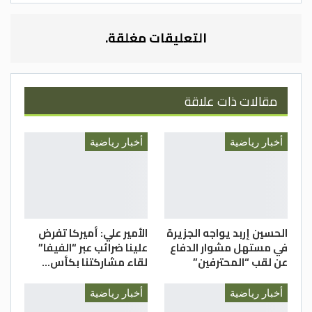
الثانية، حيث يحل بالمركز الثاني برصيد 13
نقطة، خلف المتصدر كوريا الجنوبية بـ16، ثم
التعليقات مغلقة.
العراق ثالثا بـ12، وعُمان 10، فلسطين 6،
والكويت سادسا بـ5 نقاط.
مقالات ذات علاقة
بترا
أخبار رياضية
أخبار رياضية
الحسين إربد يواجه الجزيرة
الأمير علي: أميركا تفرض
في مستهل مشوار الدفاع
علينا ضرائب عبر “الفيفا”
عن لقب “المحترفين”
لقاء مشاركتنا بكأس…
أخبار رياضية
أخبار رياضية