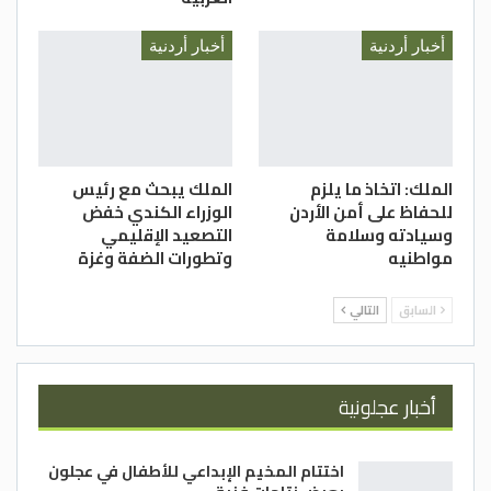
أخبار أردنية
أخبار أردنية
الملك: اتخاذ ما يلزم
الملك يبحث مع رئيس
للحفاظ على أمن الأردن
الوزراء الكندي خفض
وسيادته وسلامة
التصعيد الإقليمي
مواطنيه
وتطورات الضفة وغزة
السابق
التالي
أخبار عجلونية
اختتام المخيم الإبداعي للأطفال في عجلون