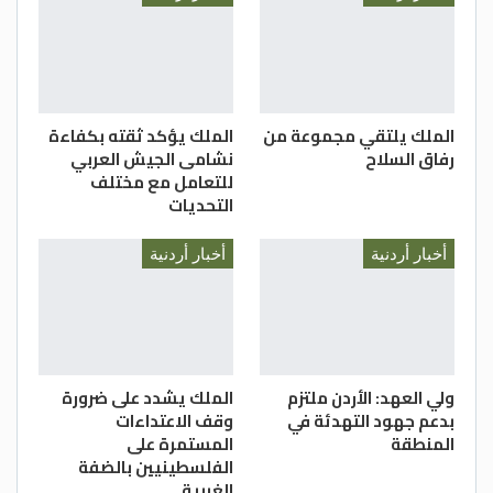
الدكتور عماد حجازين، ومدير عام هيئة تنشيط
السياحة الدكتور عبد الرزاق عربيات، ومدير عام
دائرة الآثار العامة الدكتور فادي بلعاوي، ومدير
مكتب سمو ولي العهد، الدكتور زيد البقاعين.
–(بترا)
الملك يلتقي مجموعة من
الملك يؤكد ثقته بكفاءة
رفاق السلاح
نشامى الجيش العربي
للتعامل مع مختلف
التحديات
أخبار أردنية
أخبار أردنية
ولي العهد: الأردن ملتزم
الملك يشدد على ضرورة
بدعم جهود التهدئة في
وقف الاعتداءات
المنطقة
المستمرة على
الفلسطينيين بالضفة
الغربية