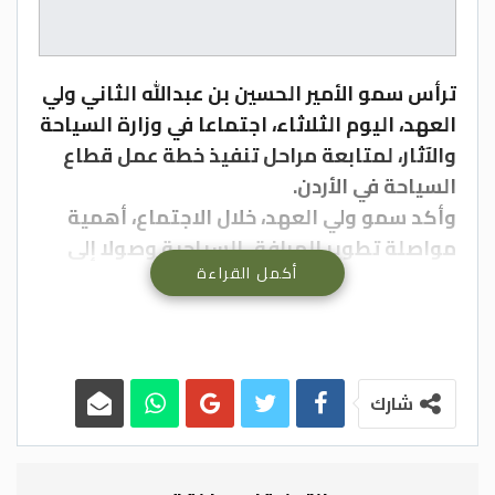
ترأس سمو الأمير الحسين بن عبدالله الثاني ولي
العهد، اليوم الثلاثاء، اجتماعا في وزارة السياحة
والآثار، لمتابعة مراحل تنفيذ خطة عمل قطاع
السياحة في الأردن.
وأكد سمو ولي العهد، خلال الاجتماع، أهمية
مواصلة تطوير المرافق السياحية وصولا إلى
أكمل القراءة
مستويات تلبي متطلبات واحتياجات المواطنين
والسياح.
وشدد سموه على أهمية مواكبة التطورات
العالمية في قطاع السياحة، الذي يعد من أسرع
القطاعات نمواً عالمياً ومحلياً، لافتا إلى إنجازات
شارك
القطاع في الأردن خلال العامين الماضيين.
واستمع سمو ولي العهد إلى إيجاز قدمه وزير