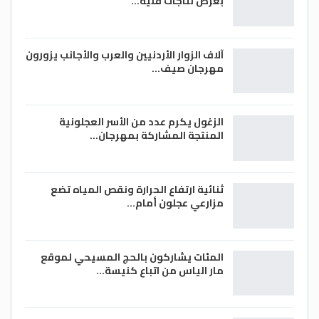
بعرض نتاجات فنية…
آلاف الزوار الأردنيين والعرب والأجانب يزورون
مهرجان صيف…
الزغول يكرم عدد من الأسر العجلونية
المنتجة المشاركة بمهرجان…
ثنائية ارتفاع الحرارة ونقص المياه تضع
مزارعي عجلون أمام…
المئات يشاركون بالحج المسيحي لموقع
مار الياس من اتباع كنيسة…