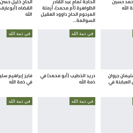
أحمد حسين
الحاجة تمام عبد القادر
الحاج خليل حسن
 الله
الظواهرة (أم محمد)، أرملة
القضاه (أبوعارف
المرحوم الحاج داوود العقيل
الله
السوالمة…
في ذمة الله
في ذمة الله
ليمان جروان
دريد الخطيب (أبو محمد) في
فايز إبراهيم سلي
العبابنة في
ذمة الله
في ذمة الله
في ذمة الله
في ذمة الله