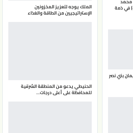
 محمد
الملك يوجه لتعزيز المخزونين
) في ذمة
الإستراتيجيين من الطاقة والغذاء
مان بني نصر
الحنيطي يدعو من المنطقة الشرقية
للمحافظة على أعلى درجات…