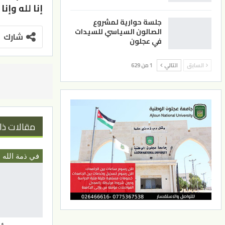
إنا لله وإنا
جلسة حوارية لمشروع
الصالون السياسي للسيدات
شارك
في عجلون
السابق
التالي
1 من 629
مقالات ذا
في ذمة الله