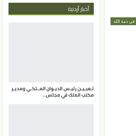
أخبار أردنية
في ذمة الله
تـعيـيـن رئيـس الديـوان المــلكـي ومديـر
مكتب الملك في مجلس…