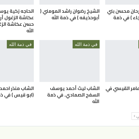
رحان محسن بني
الشيخ رضوان راشد المومني (
الحاجه زكية يو
اء ) في ذمة
أبوحذيفه ) في ذمة الله
عكاشة الزغول أر
حسن عكاشة الزغ
الله
في ذمة الله
في ذمة الله
عامر القيسي في
الشاب ليث أحمد يوسف
الشاب منذر احمد 
السفح الصمادي. في ذمة
(ابو قيس ) في ذم
الله
لي