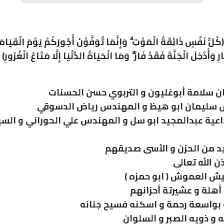
 نَفْسٍ ذَائِقَةُ الْمَوْتِ ۗ وَإِنَّمَا تُوَفَّوْنَ أُجُورَكُمْ يَوْمَ الْقِيَام
َارِ وَأُدْخِلَ الْجَنَّةَ فَقَدْ فَازَ ۗ وَمَا الْحَيَاةُ الدُّنْيَا إِلَّا مَتَاعُ الْغُ
ن سلامة أبوغليون و التربوي حسن الحسنات
 سليمان ابو هيظ و المهندس رياض الدسوقي
اعية عبدالمجيد ابو سل و المهندس علي الحوراني و الس
د من الحزن و الأسى صديقهم
ن الله تعالى
 العموش ( ابو حمزه )
هلة و عشيرتة أحزانهم
 بواسعة رحمة و اسكنه فسيح جنانه
 و ذويه الصبر و السلوان