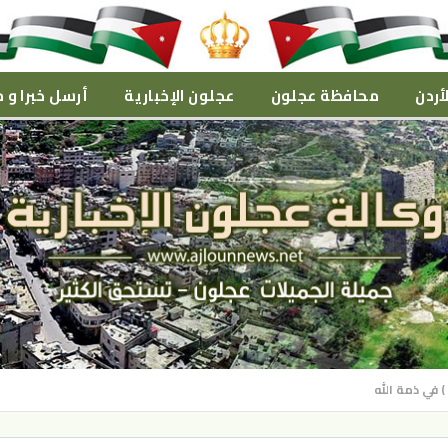
أردن
محافظة عجلون
عجلون الإخبارية
أرسل خبرا و م
في ذمة الله