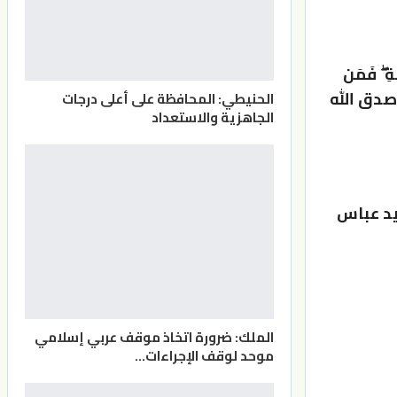
َةِ ۖ فَمَن
رُورِ) صدق الله
الحنيطي: المحافظة على أعلى درجات
الجاهزية والاستعداد
يد عباس
الملك: ضرورة اتخاذ موقف عربي إسلامي
موحد لوقف الإجراءات…