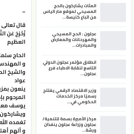
المئات يشاركون بالحج
–
المسيحي لموقع مار الياس
من اتباع كنيسة…
قال تعالى (كُلُّ
زُحْزِحَ عَنِ النّ
عجلون : الحج المسيحي
والمهرحانات والمعارض
العظيم
والمبادرات…
الحاج سلما
انطلاق مؤتمر عجلون الدولي
و المهندس
التاسع لنقابة الاطباء فرع
والشيخ الد
عجلون…
عواد
ينعون بمزي
وزير الاقتصاد الرقمي يفتتح
المرحوم بإذ
رسميًا مركز الخدمات
الحكومي في…
يوسف معيش
ويشاركون أ
مركز الأميرة بسمة للتنمية/
تغمده الله
عجلون وزراعة عجلون ينفذان
و ألهم أهله
ورشة…