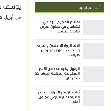
يوسف مع
أخبار عجلونية
في
أبريل 13, 2021
اختتام المخيم الإبداعي
للأطفال في عجلون بعرض
نتاجات فنية…
آلاف الزوار الأردنيين والعرب
والأجانب يزورون مهرجان
صيف…
الزغول يكرم عدد من الأسر
العجلونية المنتجة المشاركة
بمهرجان…
ثنائية ارتفاع الحرارة ونقص
المياه تضع مزارعي عجلون
أمام…