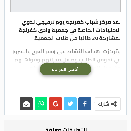
نفذ مركز شباب كفرنجة يوم ترفيهي لذوي
الاحتياجات الخاصة في جمعية وادي كفرنجة
بمشاركة 20 طالبا من طلاب الجمعية.
وتركزت اهداف النشاط على رسم الفرح والسرور
في نفوس الطلاب وصقل قدراتهم ومواهبهم
من خلال المشاركة بمثل هذه الانشطة،
أكمل القراءة
وتحقيق التفريغ النفسي للأطفال من ذوي
الاحتياجات الخاصة ، وضرورة إشراك ورعاية ذوي
الاحتياجات الخاصة ودمجهم في المجتمع لانهم
جزء لا يتجزأ من المجتمع ، وهم أقطاب
شارك
مجتمعنا لأن نجاحهم في المضي قُدما في
الحياة هو نجاح لكل المجتمع وضياعهم يعني
فشل كل المجتمع.
التعليقات مغلقة.