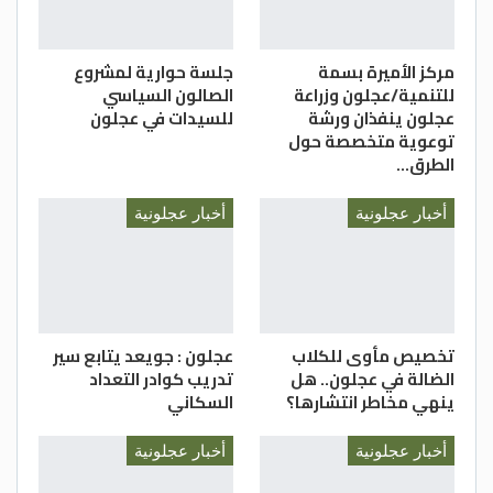
مركز الأميرة بسمة
جلسة حوارية لمشروع
للتنمية/عجلون وزراعة
الصالون السياسي
عجلون ينفذان ورشة
للسيدات في عجلون
توعوية متخصصة حول
الطرق…
أخبار عجلونية
أخبار عجلونية
تخصيص مأوى للكلاب
عجلون : جويعد يتابع سير
الضالة في عجلون.. هل
تدريب كوادر التعداد
ينهي مخاطر انتشارها؟
السكاني
أخبار عجلونية
أخبار عجلونية