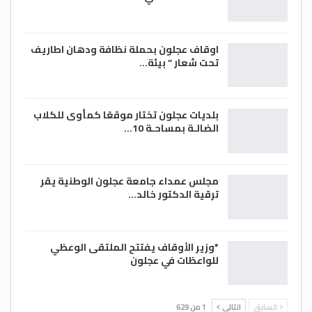
اوقاف عجلون بحملة نظافة ودهان اطاريف
تحت شعار ” بيئة…
بلديات عجلون تختار موقعًا كمأوى للكلاب
الضالـة بمساحـة 10…
مجلس عمداء جامعة عجلون الوطنية يقر
ترقية الدكتور خالد…
*وزير الأوقاف يفتتح الملتقى الوعظي
للواعظات في عجلون
السابق
التالي
1 من 629