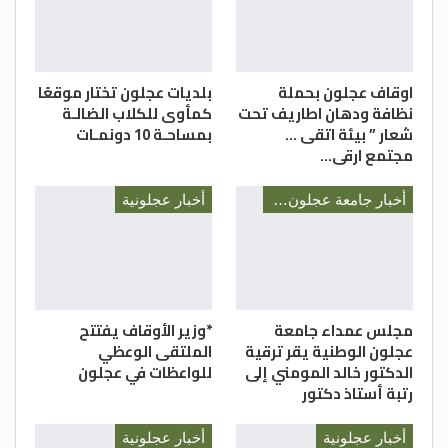
اوقاف عجلون بحملة
بلديات عجلون تختار موقعًا
نظافة ودهان اطاريف تحت
كمأوى للكلاب الضالـة
شعار ” بيئة اتقى …
بمساحـة 10 دونمـات
مجتمع ارقى…
أخبار جامعة عجلون الوطنية
أخبار عجلونية
مجلس عمداء جامعة
*وزير الأوقاف يفتتح
عجلون الوطنية يقر ترقية
الملتقى الوعظي
الدكتور خالد المومني إلى
للواعظات في عجلون
رتبة أستاذ دكتور
أخبار عجلونية
أخبار عجلونية