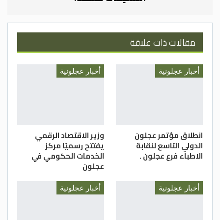
، واشتملت فعاليات المهرجان على فقرات
رياضية، وفنية، وأناشيد، والرسم على الوجوه.
مريم العبود* / مديرية شباب عجلون
مقالات ذات علاقة
أخبار عجلونية
أخبار عجلونية
انطلاق مؤتمر عجلون
وزير الاقتصاد الرقمي
الدولي التاسع لنقابة
يفتتح رسميًا مركز
الاطباء فرع عجلون .
الخدمات الحكومي في
عجلون
أخبار عجلونية
أخبار عجلونية