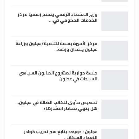
وزير الاقتصاد الرقمي يفتتح رسميًا مركز
الخدمات الحكومي في…
مركز الأميرة بسمة للتنمية/عجلون وزراعة
عجلون ينفذان ورشة…
جلسة حوارية لمشروع الصالون السياسي
للسيدات في عجلون
تخصيص مأوى للكلاب الضالة في عجلون..
هل ينهي مخاطر انتشارها؟
عجلون : جويعد يتابع سير تدريب كوادر
التعداد السكاني